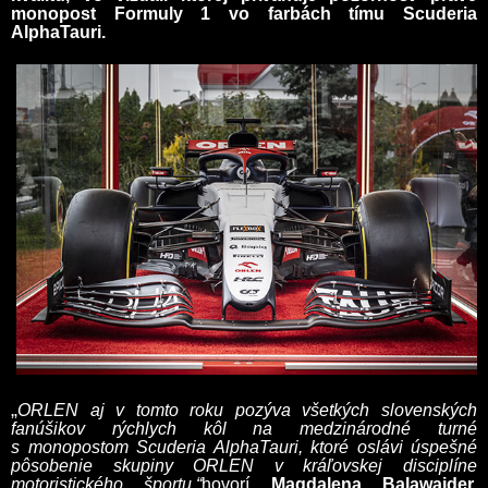
monopost Formuly 1 vo farbách tímu Scuderia
AlphaTauri.
„
ORLEN aj v tomto roku pozýva všetkých slovenských
fanúšikov rýchlych kôl na medzinárodné turné
s monopostom Scuderia AlphaTauri, ktoré oslávi úspešné
pôsobenie skupiny ORLEN v kráľovskej disciplíne
motoristického športu,“
hovorí
Magdalena Balawajder,