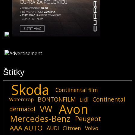
Štítky
Skoda
Contiinental film
BONTONFILM
Continental
Lidl
Waterdrop
Avon
VW
dermacol
Mercedes-Benz
Peugeot
AAA AUTO
AUDI
Citroen
Volvo