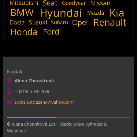
Seat
Mitsubishi
Nissan
Goodyear
Hyundai
Kia
BMW
Mazda
Renault
Opel
Dacia
Suzuki
Subaru
Honda
Ford
Kontakt
Alena Chorvátová
+421905 992 998
sutaz.au
toazena@
yahoo.co
m
© Alena Chorvátová 2011 Všetky práva vyhradené.
Webnode