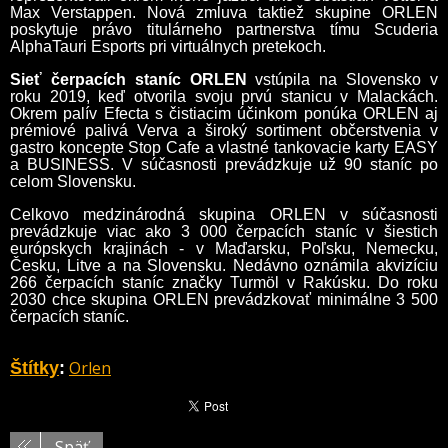
Max Verstappen. Nová zmluva taktiež skupine ORLEN
poskytuje právo titulárneho partnerstva tímu Scuderia
AlphaTauri Esports pri virtuálnych pretekoch.
Sieť čerpacích staníc ORLEN
vstúpila na Slovensko v
roku 2019, keď otvorila svoju prvú stanicu v Malackách.
Okrem palív Efecta s čistiacim účinkom ponúka ORLEN aj
prémiové palivá Verva a široký sortiment občerstvenia v
gastro koncepte Stop Cafe a vlastné tankovacie karty EASY
a BUSINESS. V súčasnosti prevádzkuje už 90 staníc po
celom Slovensku.
Celkovo medzinárodná skupina ORLEN v súčasnosti
prevádzkuje viac ako 3 000 čerpacích staníc v šiestich
európskych krajinách - v Maďarsku, Poľsku, Nemecku,
Česku, Litve a na Slovensku. Nedávno oznámila akvizíciu
266 čerpacích staníc značky Turmöl v Rakúsku. Do roku
2030 chce skupina ORLEN prevádzkovať minimálne 3 500
čerpacích staníc.
Orlen
Štítky
:
Späť