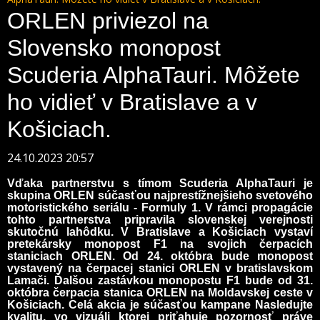
ORLEN priviezol na
Slovensko monopost
Scuderia AlphaTauri. Môžete
ho vidieť v Bratislave a v
Košiciach.
24.10.2023 20:57
Vďaka partnerstvu s tímom Scuderia AlphaTauri je
skupina ORLEN súčasťou najprestížnejšieho svetového
motoristického seriálu - Formuly 1. V rámci propagácie
tohto partnerstva pripravila slovenskej verejnosti
skutočnú lahôdku. V Bratislave a Košiciach vystaví
pretekársky monopost F1 na svojich čerpacích
staniciach ORLEN. Od 24. októbra bude monopost
vystavený na čerpacej stanici ORLEN v bratislavskom
Lamači. Ďalšou zastávkou monopostu F1 bude od 31.
októbra čerpacia stanica ORLEN na Moldavskej ceste v
Košiciach. Celá akcia je súčasťou kampane Nasledujte
kvalitu, vo vizuáli ktorej priťahuje pozornosť práve