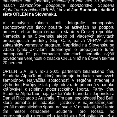
fanúšikom tejto športovej disciplíny a viac ako 30 percent
našich zákazníkov podporuje sponzorstvo Scuderia
AlphaTauri značkou ORLEN,“
hovorí
Jan Suchocki, riaditeľ
siete ORLEN na Slovensku
.
V minulých rokoch boli fotografie monopostov
sponzorovaných tímov použité pri aktivitách na podporu
procesu rebrandingu čerpacích staníc v Českej republike,
Nemecku a na Slovensku alebo pri viacerých aktivitách
propagujúcich produkty Stop Cafe, palivá VERVA alebo
zákaznícky vernostný program. Napríklad na Slovensku sa
vďaka týmto aktivitám, doplneným o propagačné turné
monopostu F1 po čerpacích staniciach, podarilo zvýšiť
povedomie verejnosti o značke ORLEN až na úroveň takmer
20 percent.
ORLEN S.A. je v roku 2023 partnerom talianskeho tímu
Scuderia AlphaTauri, ktorý podporuje budúcich svetových
šampiónov. Najväčšia spoločnosť v regióne strednej a
východnej Európy je tak piaty rok v rade prítomná v padoku
kráľovskej disciplíny motoristického športu. Farby tímu
Scuderia AlphaTauri hája jazdci Yuki Tsunoda z Japonska a
Daniel Ricciardo z Austrálie. Tím patrí spoločnosti Red Bull,
ktorá pomáha pri adaptácii jazdcov v najprestížnejšom
seriáli motoristického športu na svete. V minulosti, keď tento
tím niesol označenie Scuderia Toro Rosso, ho
reprezentovali okrem iného jazdci ako Sebastian Vettel a