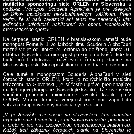
riaditeľka sponzoringu siete ORLEN na Slovensku
a
dodáva:
„Monopost Scuderia AlphaTauri je pre všetkých
fanúšikov motošportu nezabudnuteľným zážitkom. Preto
verím, že si naši zákazníci ani tento rok nenechajú ujsť
jedinečnú príležitosť nahliadnuť za oponu vrcholového
motoristického športu!“
Na čerpacej stanici ORLEN v bratislavskom Lamači bude
monopost Formuly 1 vo farbách tímu Scuderia AlphaTauri
možné vidieť od utorka 24. októbra do ďalšieho utorka 31.
októbra. Následne sa monopost presunie do Košíc, kde ho
budú môcť obdivovať návštevníci čerpacej stanice na
Moldavskej ceste. Monopost ukončí turné dňa 7. novembra.
Celé turné s monopostom Scuderia AlphaTauri v sieti
čerpacích staníc ORLEN, ktorá je najrýchlejšie rastúcim
reťazcom na Slovensku, je súčasťou práve prebiehajúcej
marketingovej kampane „Nasledujte kvalitu“. Tá slovenským
vodičom pripomína mimoriadne vysokú kvalitu palív
ORLEN. V rámci turné sa verejnosť bude môcť zapojiť do
súťaží o zaujímavé ceny na sociálnych sieťach.
„
V posledných mesiacoch na slovenskom trhu mohutne
expandujeme. Formula 1 je na Slovensku veľmi populárna,
a preto je pre nás excelentnou marketingovou platformou.
Každý tretí zákazník čerpacích staníc na Slovensku je