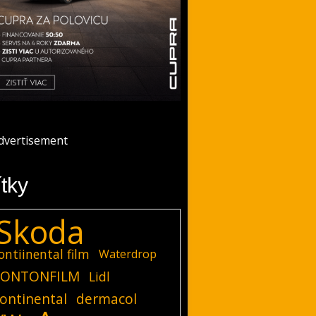
ítky
Skoda
ontiinental film
Waterdrop
ONTONFILM
Lidl
ontinental
dermacol