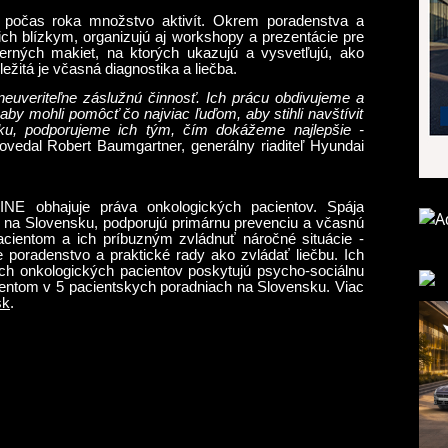
očas roka množstvo aktivít. Okrem poradenstva a
ich blízkym, organizujú aj workshopy a prezentácie pre
erných makiet, na ktorých ukazujú a vysvetľujú, ako
ežitá je včasná diagnostika a liečba.
euveriteľne záslužnú činnosť. Ich prácu obdivujeme a
 aby mohli pomôcť čo najviac ľuďom, aby stihli navštíviť
ku, podporujeme ich tým, čím dokážeme najlepšie -
povedal Robert Baumgartner, generálny riaditeľ Hyundai
NE obhajuje práva onkologických pacientov. Spája
u na Slovensku, podporujú primárnu prevenciu a včasnú
cientom a ich príbuzným zvládnuť náročné situácie -
 poradenstvo a praktické rady ako zvládať liečbu. Ich
ých onkologických pacientov poskytujú psycho-sociálnu
ntom v 5 pacientskych poradniach na Slovensku. Viac
sk
.