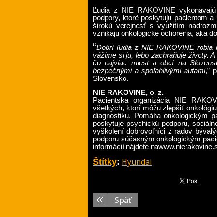
Ľudia z NIE RAKOVINE vykonávajú p
podpory, ktoré poskytujú pacientom a 
širokú verejnosť s využitím nadrozm
vznikajú onkologické ochorenia, aká dôl
“
Dobrí ľudia z NIE RAKOVINE robia n
vážime si ju, lebo zachraňuje životy. A
čo najviac miest a obcí na Slovens
bezpečnými a spoľahlivými autami
,” 
Slovensko.
NIE RAKOVINE, o. z.
Pacientska organizácia NIE RAKOVI
všetkých, ktorí môžu zlepšiť onkológi
diagnostiku. Pomáha onkologickým pa
poskytuje psychickú podporu, sociálne
vyškolení dobrovoľníci z radov býval
podporu súčasným onkologickým pacie
informácií nájdete na
www.nierakovine.
Hyundai
Štítky
:
Späť