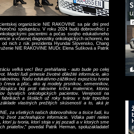
cientskej organizácie NIE RAKOVINE sa pár dní pred
u dlhoročnú spoluprácu. V roku 2024 budú dobrovoľníci z
 onkologickými pacientmi a počas svojho edukatívneho
vencie a včasnej diagnostiky onkologických ochorení, na
od nich z rúk prezidenta Hyundai Slovensko, Chang
 združenie NIE RAKOVINE MUDr. Elena Šušková a Patrik
izáciu veľká vec! Bez preháňania - auto bude po celej
ot. Medzi ľudí prinesie životné dôležité informácie, ako
 rakovinou. Našu edukatívno-zážitkovú expozíciu tvoria
 čreva a pľúc, ako aj modely prsníkov, semenníkov,
izujúca boj proti rakovine krčka maternice, ktorou
ov bývalých onkologických pacientov. Verejnosti na
fabrikách a školách už roky tvárou v tvár trpezlivo
základe vlastných prežitých skúseností a to, aká je
, za všetkých našich dobrovoľníkov a tisíce ľudí, ku
 život zachraňujúce informácie. Vďaka patrí nielen
ktorí ju tvoria, ktorí stoja v jej pozadí a v ktorých sme
ch priateľov
,” povedal Patrik Herman, spoluzakladateľ