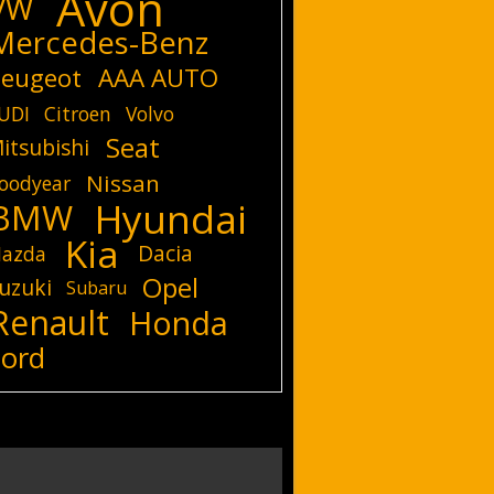
Avon
VW
Mercedes-Benz
eugeot
AAA AUTO
UDI
Citroen
Volvo
Seat
itsubishi
Nissan
oodyear
Hyundai
BMW
Kia
Dacia
azda
Opel
uzuki
Subaru
Renault
Honda
Ford