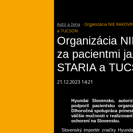
Auto a žena
Organizácia NIE RAKOVIN
a TUCSON.
Organizácia 
za pacientmi j
STARIA a TU
21.12.2023 14:21
Hyundai Slovensko, autori
podporil pacientsku orga
Dlhoročná spolupráca prines
väčšie možnosti v realizovaní
ochorení na Slovensku.
Slovenský importér značky Hyunda