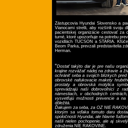
Zástupcovia Hyundai Slovensko a pa
Vianocami stretli, aby rozšírili svoj
pacientskej organizácie cestovať za
turné, ktoré upozorňuje na potrebu pre
vozidlách TUCSON a STARIA. Kľúče 
Beom Parka, prevzali predstavitelia
Herman.
“
Dostať takýto dar je pre našu organ
krajine rozvážať nádej na zdravie a živ
ochrániť seba a svojich blízkych pred
obrovské nafukovacie makety hrubého
prostaty a obrovská motýlica symbol
sprevádzajú naši dobrovoľníci z rad
námestiach, v obchodných centrách, 
vysvetľujú možnosti prevencie a na 
dôležitá.
Ďakujem za seba, za OZ NIE RAKOVINE
ktorým sa vďaka tomuto daru dostanú
spoločnosti Hyundai, ale hlavne ľuďom, 
našli nielen pochopenie, ale aj skvelý
združenia NIE RAKOVINE.