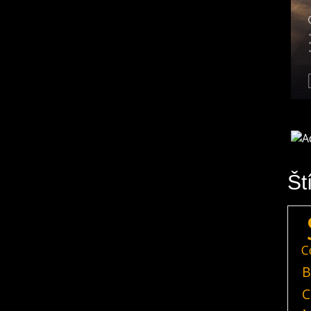
Št
C
B
C