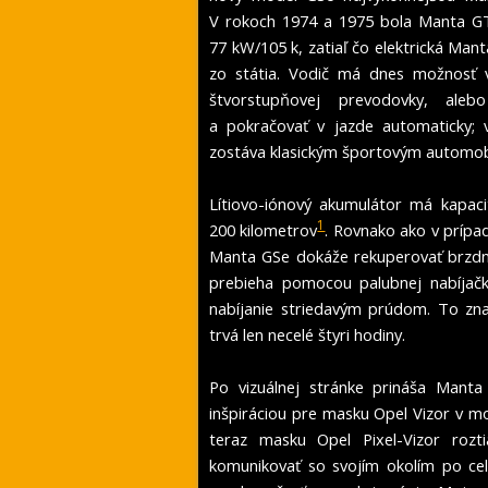
V rokoch 1974 a 1975 bola Manta G
77 kW/105 k, zatiaľ čo elektrická M
zo státia. Vodič má dnes možnosť 
štvorstupňovej prevodovky, ale
a pokračovať v jazde automaticky;
zostáva klasickým športovým automo
Lítiovo-iónový akumulátor má kapac
1
200 kilometrov
. Rovnako ako v prípa
Manta GSe dokáže rekuperovať brzdnú
prebieha pomocou palubnej nabíjačk
nabíjanie striedavým prúdom. To zn
trvá len necelé štyri hodiny.
Po vizuálnej stránke prináša Mant
inšpiráciou pre masku Opel Vizor v 
teraz masku Opel Pixel-Vizor rozt
komunikovať so svojím okolím po cel