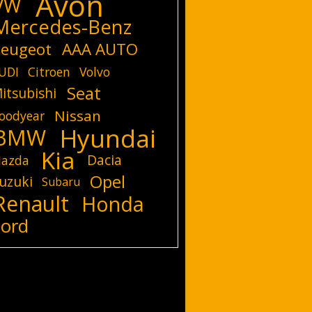
Avon
VW
Mercedes-Benz
eugeot
AAA AUTO
UDI
Citroen
Volvo
Seat
itsubishi
Nissan
oodyear
Hyundai
BMW
Kia
Dacia
azda
Opel
uzuki
Subaru
Renault
Honda
Ford