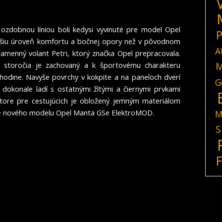
 ozdobnou líniou boli kedysi vyvinuté pre model Opel
P
šiu úroveň komfortu a bočnej opory než v pôvodnom
A
ramenný volant Petri, ktorý značka Opel prepracovala.
M
o storočia je zachovaný a k športovému charakteru
 hodine. Navyše povrchy v kokpite a na paneloch dverí
G
 dokonale ladí s ostatnými žltými a čiernymi prvkami
estore pre cestujúcich je obložený jemným materiálom
die nového modelu Opel Manta GSe ElektroMOD.
M
S