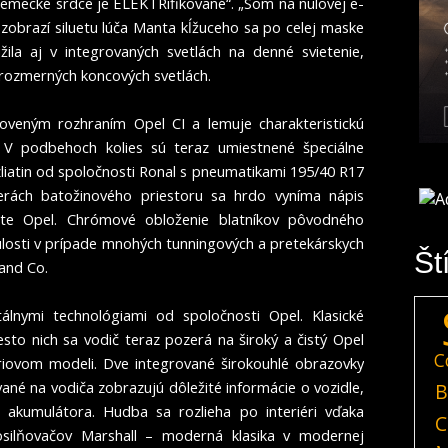
nemecké srdce je ELEKTRifikované“. „Som na nulovej e-
í zobrazí siluetu lúča Manta kĺžuceho sa po celej maske
žila aj v integrovaných svetlách na denné svietenie,
rozmerných koncových svetlách.
oveným rozhraním Opel CI a lemuje charakteristickú
. V podbehoch kolies sú teraz umiestnené špeciálne
zliatin od spoločnosti Ronal s pneumatikami 195/40 R17
rách batožinového priestoru sa hrdo vyníma nápis
e Opel. Chrómové obloženie blatníkov pôvodného
ulosti v prípade mnohých tunningových a pretekárskych
Št
and Co.
itálnymi technológiami od spoločnosti Opel. Klasické
esto nich sa vodič teraz pozerá na široký a čistý Opel
C
iovom modeli. Dve integrované širokouhlé obrazovky
vané na vodiča zobrazujú dôležité informácie o vozidle,
B
a akumulátora. Hudba sa rozlieha po interiéri vďaka
C
osilňovačov Marshall – moderná klasika v modernej