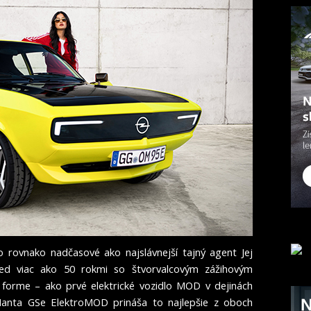
 rovnako nadčasové ako najslávnejší tajný agent Jej
pred viac ako 50 rokmi so štvorvalcovým zážihovým
forme – ako prvé elektrické vozidlo MOD v dejinách
Manta GSe ElektroMOD prináša to najlepšie z oboch