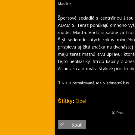
klasike.
Športové sedadlá s centrálnou žltou
ADAM S. Teraz ponúkajú omnoho vyš
modeli Manta. Vodič si sadne za troj
Štýl sedemdesiatych rokov minuléh
prispieva aj žltá značka na dvanástej
majú teraz matnú sivú úpravu, ktorá
tejto neoklasiky. Strop kabíny v pri
Alcantara a dotvára štýlové prostre
1
Nie je certifikované, ide o jedinečný kus
Opel
Štítky
:
Späť