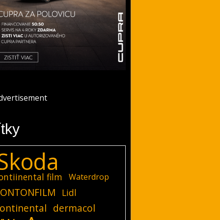
ítky
Skoda
ontiinental film
Waterdrop
ONTONFILM
Lidl
ontinental
dermacol