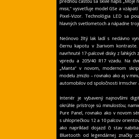
prednou časťou sa skvie nápis „Moje 
misii,“ vysvetľuje model GSe a vzápät
Pixel-Vizor. Technológia LED sa pou
hlavných svetlometoch a nápadne troj
Neónovo žltý lak ladí s nedávno vyn
čiernu kapotu v žiarivom kontraste
navrhnuté 17-palcové disky z ľahkých 
vpredu a 205/40 R17 vzadu. Na dve
„Manta“ v novom, modernom skript
modelu zmizlo – rovnako ako aj v min
automobilov od spoločnosti Irmscher 
Interiér je vybavený najnovšími dig
okrúhle prístroje sú minulosťou; nami
Pure Panel, rovnako ako v novom sér
s uhlopriečkou 12 a 10 palcov oriento
ako napríklad dojazd či stav nabiti
Bluetooth od legendárnej značky z