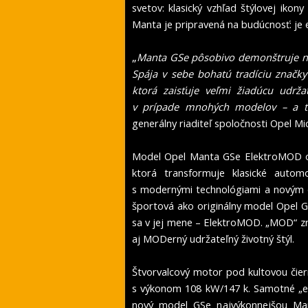
svetov: klasický vzhľad štýlovej ikon
Manta je pripravená na budúcnosť: je e
„
Manta GSe pôsobivo demonštruje na
Spája v sebe bohatú tradíciu značk
ktorá zaisťuje veľmi žiadúcu udrža
v prípade mnohých modelov – a ter
generálny riaditeľ spoločnosti Opel Mi
Model Opel Manta GSe ElektroMOD odr
ktorá transformuje klasické auto
s modernými technológiami a novým d
športová ako originálny model Opel G
sa v jej mene – ElektroMOD. „MOD“ zn
aj MODerný udržateľný životný štýl.
Štvorvalcový motor pod kultovou čie
s výkonom 108 kW/147 k. Samotné „e“
nový model GSe najvýkonnejšou Man