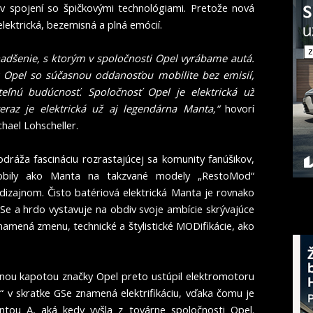
y v spojení so špičkovými technológiami. Pretože nová
lektrická, bezemisná a plná emócií.
dšenie, s ktorým v spoločnosti Opel vyrábame autá.
y Opel so súčasnou oddanosťou mobilite bez emisií,
teľnú budúcnosť. Spoločnosť Opel je elektrická už
az je elektrická už aj legendárna Manta,“
hovorí
chael Lohscheller.
áža fascináciu rozrastajúcej sa komunity fanúšikov,
mobily ako Manta na takzvané modely „RestoMod“
izajnom. Čisto batériová elektrická Manta je rovnako
Se a hrdo vystavuje na obdiv svoje ambície skrývajúce
amená zmenu, technické a štylistické MODifikácie, ako
rnou kapotou značky Opel preto ustúpil elektromotoru
 v skratke GSe znamená elektrifikáciu, vďaka čomu je
tou A, aká kedy vyšla z továrne spoločnosti Opel.