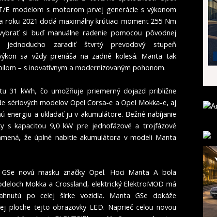
T/E modelom s motorom prvej generácie s výkonom
anta roku 2021 dodá maximálny krútiaci moment 255 Nm
vybrať si buď manuálne radenie pomocou pôvodnej
bo jednoducho zaradiť štvrtý prevodový stupeň
 výkon sa vždy prenáša na zadné kolesá. Manta tak
bilom – s inovatívnym a modernizovaným pohonom.
itu 31 kWh, čo umožňuje priemerný dojazd približne
de sériových modelov Opel Corsa-e a Opel Mokka-e, aj
 energiu a ukladať ju v akumulátore. Bežné nabíjanie
y s kapacitou 9,0 kW pre jednofázové a trojfázové
amená, že úplné nabitie akumulátora v modeli Manta
a GSe novú masku značky Opel. Hoci Manta A bola
modeloch Mokka a Crossland, elektrický ElektroMOD má
iahnutú po celej šírke vozidla. Manta GSe dokáže
ej ploche tejto obrazovky LED. Naprieč celou novou