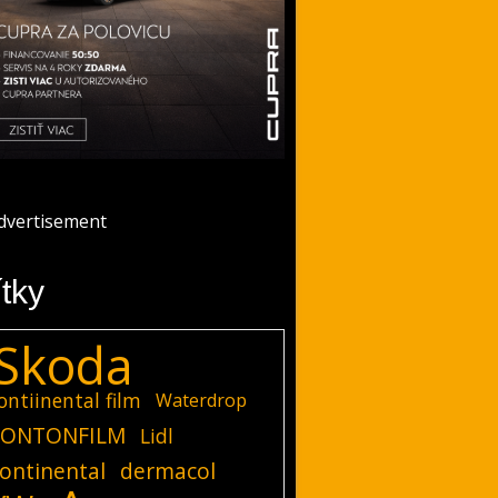
ítky
Skoda
ontiinental film
Waterdrop
ONTONFILM
Lidl
ontinental
dermacol