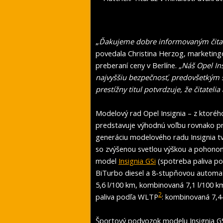
„
Ďakujeme dobre informovaným čitate
povedala Christina Herzog, marketing
preberaní ceny v Berlíne.
„Náš Opel In
najvyššiu bezpečnosť, predovšetkým 
prestížny titul potvrdzuje, že čitatelia
Modelový rad Opel Insignia – z ktoréh
predstavuje výhodnú voľbu rovnako pre
generáciu modelového radu Insignia tv
so zvýšenou svetlou výškou a pohonom
model
Insignia GSi
(spotreba paliva p
BiTurbo diesel a 8-stupňovou automa
5,6 l/100 km, kombinovaná 7,1 l/100 
2
paliva podľa WLTP
: kombinovaná 7,4
Športový podvozok modelu Insignia GS