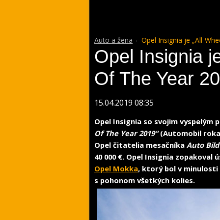
Auto a žena
Opel Insignia je „All-Whe
Opel Insignia j
Of The Year 2
15.04.2019 08:35
Opel Insignia so svojim vyspelým 
Of The Year 2019“
(Automobil roka
Opel čitatelia mesačníka
Auto Bild
40 000 €. Opel Insignia zopakova
Opel Mokka
, ktorý bol v minulost
s pohonom všetkých kolies.