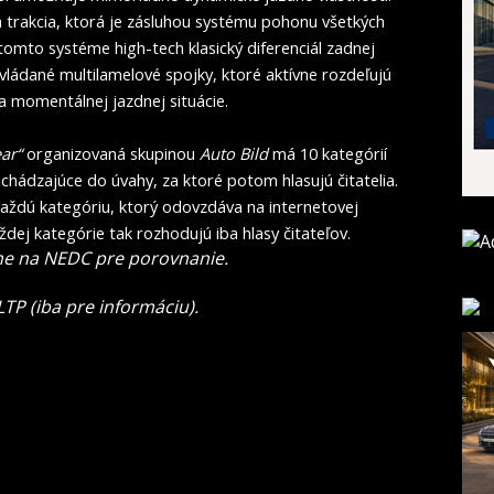
a trakcia, ktorá je zásluhou systému pohonu všetkých
 tomto systéme high-tech klasický diferenciál zadnej
vládané multilamelové spojky, ktoré aktívne rozdeľujú
 momentálnej jazdnej situácie.
ar“
organizovaná skupinou
Auto Bild
má 10 kategórií
ichádzajúce do úvahy, za ktoré potom hlasujú čitatelia.
aždú kategóriu, ktorý odovzdáva na internetovej
aždej kategórie tak rozhodujú iba hlasy čitateľov.
ne na NEDC pre porovnanie
.
P (iba pre informáciu).