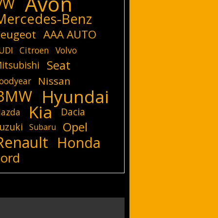
Avon
VW
Mercedes-Benz
eugeot
AAA AUTO
UDI
Citroen
Volvo
Seat
itsubishi
Nissan
oodyear
Hyundai
BMW
Kia
Dacia
azda
Opel
uzuki
Subaru
Renault
Honda
Ford