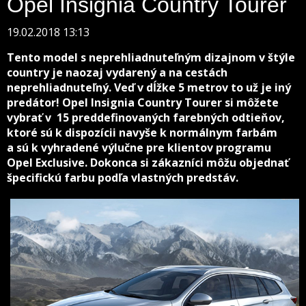
Opel Insignia Country Tourer
19.02.2018 13:13
Tento model s neprehliadnuteľným dizajnom v štýle
country je naozaj vydarený a na cestách
neprehliadnuteľný. Veď v dĺžke 5 metrov to už je iný
predátor! Opel Insignia Country Tourer si môžete
vybrať v 15 preddefinovaných farebných odtieňov,
ktoré sú k dispozícii navyše k normálnym farbám
a sú k vyhradené výlučne pre klientov programu
Opel Exclusive. Dokonca si zákazníci môžu objednať
špecifickú farbu podľa vlastných predstáv.