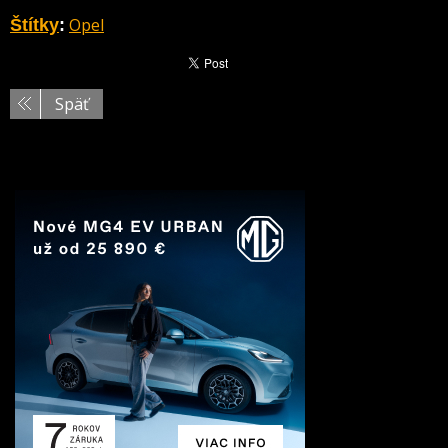
Opel
Štítky
:
Späť