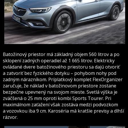
Batožinový priestor má základný objem 560 litrov a po
sklopení zadných operadiel až 1 665 litrov. Elektricky
ovládané dvere batožinového priestoru sa dajú otvoriť
a zatvoriť bez fyzického dotyku – pohybom nohy pod
zadným nárazníkom. Príplatkový komplet FlexOrganizer
zaručuje, že náklad v batožinovom priestore zostane
bezpečne upevnený na svojom mieste. Svetlá výška je
zväčšená o 25 mm oproti kombi Sports Tourer. Pri
maximálnom zaťažení však zostáva medzi podvozkom
a vozovkou iba 9 cm. Karoséria má kratšie previsy a dlhší
rázvor.