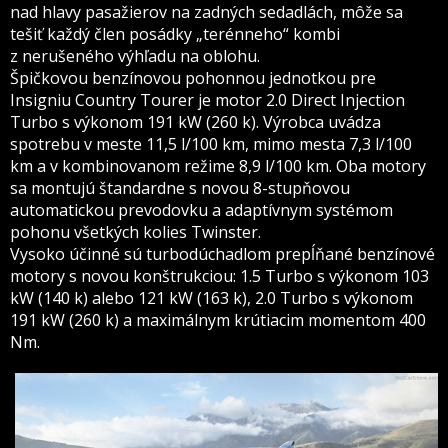
nad hlavy pasažierov na zadných sedadlách, môže sa
tešiť každý člen posádky „terénneho“ kombi
z nerušeného výhľadu na oblohu.
Špičkovou benzínovou pohonnou jednotkou pre
Insigniu Country Tourer je motor 2.0 Direct Injection
Turbo s výkonom 191 kW (260 k). Výrobca uvádza
spotrebu v meste 11,5 l/100 km, mimo mesta 7,3 l/100
km a v kombinovanom režime 8,9 l/100 km. Oba motory
sa montujú štandardne s novou 8-stupňovou
automatickou prevodovku a adaptívnym systémom
pohonu všetkých kolies Twinster.
Vysoko účinné sú turbodúchadlom prepĺňané benzínové
motory s novou konštrukciou: 1.5 Turbo s výkonom 103
kW (140 k) alebo 121 kW (163 k), 2.0 Turbo s výkonom
191 kW (260 k) a maximálnym krútiacim momentom 400
Nm.