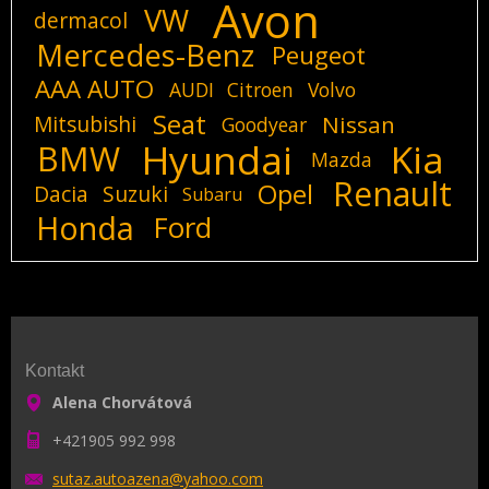
Avon
VW
dermacol
Mercedes-Benz
Peugeot
AAA AUTO
AUDI
Citroen
Volvo
Seat
Mitsubishi
Nissan
Goodyear
Hyundai
Kia
BMW
Mazda
Renault
Opel
Dacia
Suzuki
Subaru
Honda
Ford
Kontakt
Alena Chorvátová
+421905 992 998
sutaz.au
toazena@
yahoo.co
m