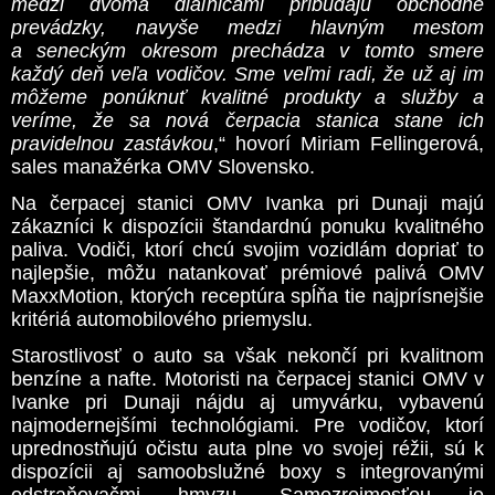
medzi dvoma diaľnicami pribúdajú obchodné
prevádzky, navyše medzi hlavným mestom
a seneckým okresom prechádza v tomto smere
každý deň veľa vodičov. Sme veľmi radi, že už aj im
môžeme ponúknuť kvalitné produkty a služby a
veríme, že sa nová čerpacia stanica stane ich
pravidelnou zastávkou
,“ hovorí Miriam Fellingerová,
sales manažérka OMV Slovensko.
Na čerpacej stanici OMV Ivanka pri Dunaji majú
zákazníci k dispozícii štandardnú ponuku kvalitného
paliva. Vodiči, ktorí chcú svojim vozidlám dopriať to
najlepšie, môžu natankovať prémiové palivá OMV
MaxxMotion, ktorých receptúra spĺňa tie najprísnejšie
kritériá automobilového priemyslu.
Starostlivosť o auto sa však nekončí pri kvalitnom
benzíne a nafte. Motoristi na čerpacej stanici OMV v
Ivanke pri Dunaji nájdu aj umyvárku, vybavenú
najmodernejšími technológiami. Pre vodičov, ktorí
uprednostňujú očistu auta plne vo svojej réžii, sú k
dispozícii aj samoobslužné boxy s integrovanými
odstraňovačmi hmyzu. Samozrejmosťou je