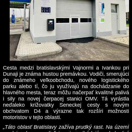
Cesta medzi bratislavskými Vajnormi a Ivankou pri
Dunaji je známa hustou premávkou. Vodiči, smerujúci
do známeho veľkoobchodu, nového logistického
parku alebo tí, čo ju využívajú na dochádzanie do
hlavného mesta, teraz môžu načerpať kvalitné palivá
i sily na novej čerpacej stanici OMV. Tá vyrástla
neďaleko križovatky Seneckej cesty s novým
obchvatom D4 a výrazne tak rozšíri možnosti
motoristov v tejto oblasti.
„Táto oblasť Bratislavy zažíva prudký rast. Na území