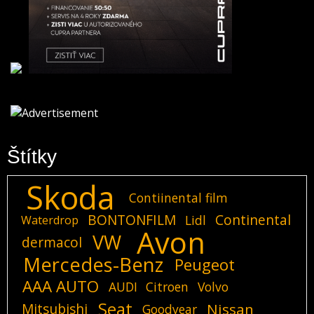
Štítky
Skoda
Contiinental film
BONTONFILM
Continental
Lidl
Waterdrop
Avon
VW
dermacol
Mercedes-Benz
Peugeot
AAA AUTO
AUDI
Citroen
Volvo
Seat
Mitsubishi
Nissan
Goodyear