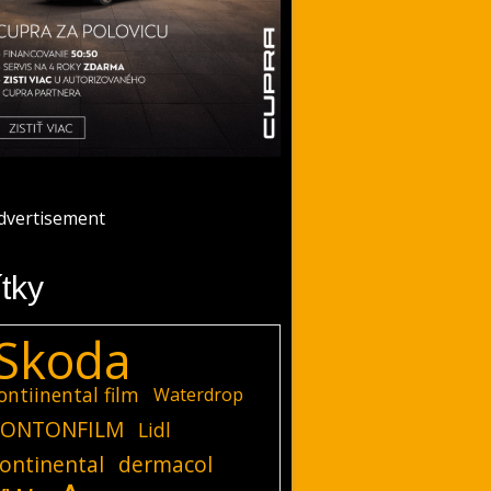
ítky
Skoda
ontiinental film
Waterdrop
ONTONFILM
Lidl
ontinental
dermacol