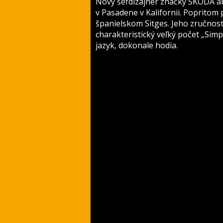
Nový šéfdizajnér značky ŠKODA ab
v Pasadene v Kalifornii. Popritom 
španielskom Sitges. Jeho zručnost
charakteristický veľký počet „Simpl
jazyk, dokonale hodia.