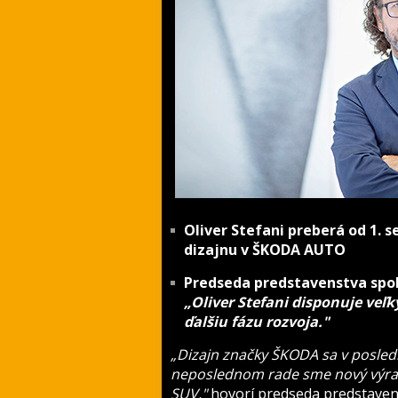
Oliver Stefani preberá od 1.
dizajnu v ŠKODA AUTO
Predseda predstavenstva spo
„Oliver Stefani disponuje ve
ďalšiu fázu rozvoja."
„Dizajn značky ŠKODA sa v posledn
neposlednom rade sme nový výrazn
SUV,"
hovorí predseda predstave