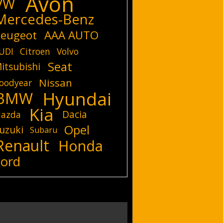
Avon
VW
Mercedes-Benz
eugeot
AAA AUTO
UDI
Citroen
Volvo
Seat
itsubishi
Nissan
oodyear
Hyundai
BMW
Kia
Dacia
azda
Opel
uzuki
Subaru
Renault
Honda
Ford