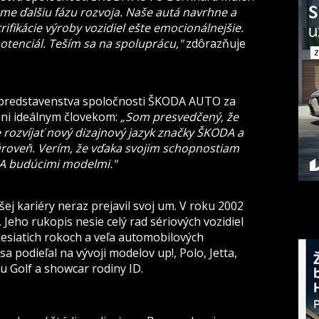
me ďalšiu fázu rozvoja. Naše autá navrhne a
trifikácie výroby vozidiel ešte emocionálnejšie.
potenciál. Teším sa na spoluprácu,"
zdôrazňuje
a predstavenstva spoločnosti ŠKODA AUTO za
fani ideálnym človekom:
„Som presvedčený, že
e rozvíjať nový dizajnový jazyk značky ŠKODA a
roveň. Verím, že vďaka svojim schopnostiam
A budúcimi modelmi."
šej kariéry neraz prejavil svoj um. V roku 2002
Jeho rukopis nesie celý rad sériových vozidiel
esiatich rokoch a veľa automobilových
 podieľal na vývoji modelov up!, Polo, Jetta,
 Golf a showcar rodiny ID.