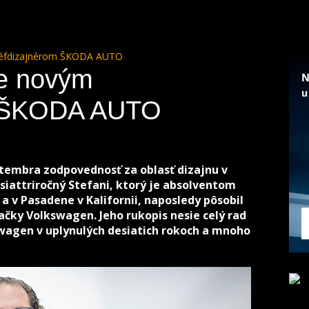
 šéfdizajnérom ŠKODA AUTO
je novým
m ŠKODA AUTO
ptembra zodpovednosť za oblasť dizajnu v
iattriročný Stefani, ktorý je absolventom
a v Pasadene v Kalifornii, naposledy pôsobil
ačky Volkswagen. Jeho rukopis nesie celý rad
swagen v uplynulých desiatich rokoch a mnoho