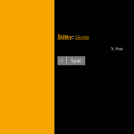
Skoda
Štítky
:
Späť