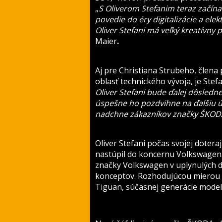
„
S Oliverom Stefanim teraz začína
povedie do éry digitalizácie a elek
Oliver Stefani má veľký kreatívny 
Maier
.
Aj pre Christiana Strubeho, člen
oblasť technického vývoja, je Ste
Oliver Stefani bude ďalej dôsledn
úspešne ho pozdvihne na ďalšiu ú
nadchne zákazníkov značky ŠKOD
Oliver Stefani počas svojej doteraj
nastúpil do koncernu Volkswagen. 
značky Volkswagen v uplynulých d
konceptov. Rozhodujúcou mierou sa
Tiguan, súčasnej generácie modelu