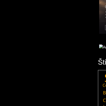
Št
C
B
C