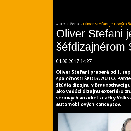
Auto a žena
Oliver Stefani je novým
Oliver Stefani 
šéfdizajnéro
01.08.2017 14:27
Oliver Stefani preberá od 1. se
spoločnosti ŠKODA AUTO. Päťdes
štúdia dizajnu v Braunschweigu 
ako vedúci dizajnu exteriéru zn
sériových vozidiel značky Volk
automobilových konceptov.