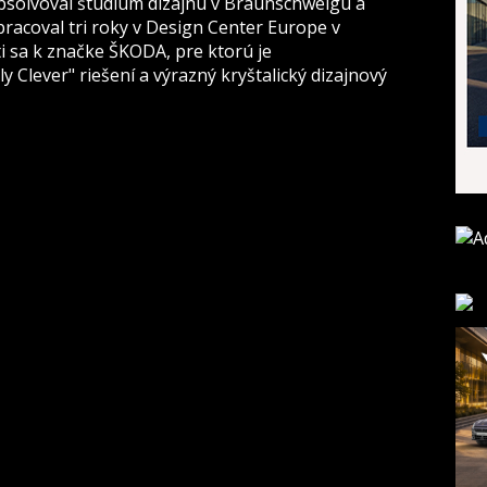
solvoval štúdium dizajnu v Braunschweigu a
pracoval tri roky v Design Center Europe v
i sa k značke ŠKODA, pre ktorú je
y Clever" riešení a výrazný kryštalický dizajnový