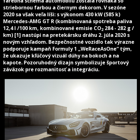
farebná schéma automobilu zostala rovnaká so
striebornou farbou a čiernym dekorom. V sezóne
2020 sa však veľa líši: s výkonom 430 kW (585 k)
Mercedes-AMG GT R (kombinovaná spotreba paliva
12,4 l /100 km, kombinované emisie CO
284 - 282 g /
2
km) [1] nastúpi na pretekársku dráhu 2. júla 2020 s
novým vzhľadom. Bezpečnostné vozidlo tak výrazne
podporuje kampaň Formuly 1 „WeRaceAsOne“ tým,
že ukazuje kľúčový vizuál dúhy na bokoch a na
kapote. Pozoruhodný dizajn symbolizuje športový
záväzok pre rozmanitosť a integráciu.