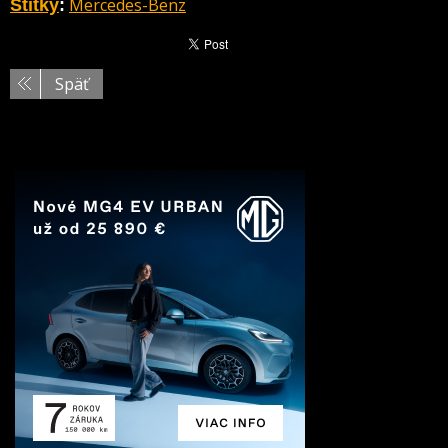
Mercedes-Benz
Štítky
:
Späť