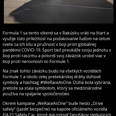
Formula 1 sa tento víkend sa v Rakúsku vráti na štart a
využije túto príležitosť na poďakovanie ľuďom na celom
svete za ich silu a pružnosť v boji proti globálnej
pandémii COVID-19. Šport tiež preukáže svoju jednotu v
boji proti rasizmu a potvrdí svoj záväzok urobiť viac v
boji proti nerovnosti vo Formule 1.
Na znak tohto záväzku budú na všetkých vozidlách
Formule 1 a okolo celej pretekárskej dráhy dúhové
symboly a hashtag #WeRaceAsOne. Dúha bola vybraná,
pretože sa stala symbolom, ktorý sa medzinárodne
používa na spájanie spoločenstiev.
Okrem kampane „WeRaceAsOne“ bude heslo „Drive
safely“ (Jazdiť bezpečne) na kapote oficiálneho vozidla
FIA F1 Safety Car, ktoré má osloviť fanúšikov sledujúcich