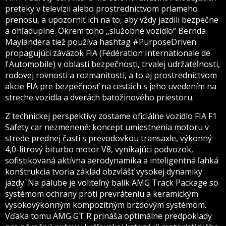
preteky v televízii alebo prostredníctvom priameho
prenosu, a upozorniť ich na to, aby vždy jazdili bezpečne
a ohľaduplne. Okrem toho „služobné vozidlo“ Bernda
Mayländera tiež používa hashtag #PurposeDriven
propagujúci záväzok FIA (Fédération Internationale de
l'Automobile) v oblasti bezpečnosti, trvalej udržateľnosti,
rodovej rovnosti a rozmanitosti, a to aj prostredníctvom
akcie FIA pre bezpečnosť na cestách s jeho uvedením na
streche vozidla a dverách batožinového priestoru.
Z technickej perspektívy zostame oficiálne vozidlo FIA F1
Safety car nezmenené: koncept umiestnenia motoru v
strede prednej časti s prevodovkou transaxle, výkonný
4,0-litrový biturbo motor V8, vynikajúci podvozok,
sofistikovaná aktívna aerodynamika a inteligentná ľahká
konštrukcia tvoria základ obzvlášť vysokej dynamiky
jazdy. Na palube je voliteľný balík AMG Track Package so
systémom ochrany proti prevráteniu a keramickým
vysokovýkonným kompozitným brzdovým systémom.
Vďaka tomu AMG GT R prináša optimálne predpoklady