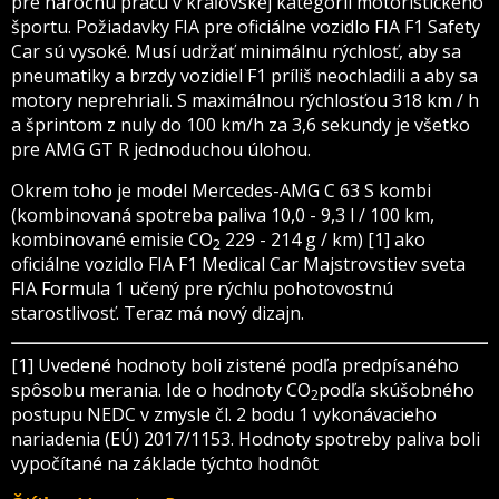
pre náročnú prácu v kráľovskej kategórii motoristického
športu. Požiadavky FIA pre oficiálne vozidlo FIA F1 Safety
Car sú vysoké. Musí udržať minimálnu rýchlosť, aby sa
pneumatiky a brzdy vozidiel F1 príliš neochladili a aby sa
motory neprehriali. S maximálnou rýchlosťou 318 km / h
a šprintom z nuly do 100 km/h za 3,6 sekundy je všetko
pre AMG GT R jednoduchou úlohou.
Okrem toho je model Mercedes-AMG C 63 S kombi
(kombinovaná spotreba paliva 10,0 - 9,3 l / 100 km,
kombinované emisie CO
229 - 214 g / km) [1] ako
2
oficiálne vozidlo FIA F1 Medical Car Majstrovstiev sveta
FIA Formula 1 učený pre rýchlu pohotovostnú
starostlivosť. Teraz má nový dizajn.
[1] Uvedené hodnoty boli zistené podľa predpísaného
spôsobu merania. Ide o hodnoty CO
podľa skúšobného
2
postupu NEDC v zmysle čl. 2 bodu 1 vykonávacieho
nariadenia (EÚ) 2017/1153. Hodnoty spotreby paliva boli
vypočítané na základe týchto hodnôt