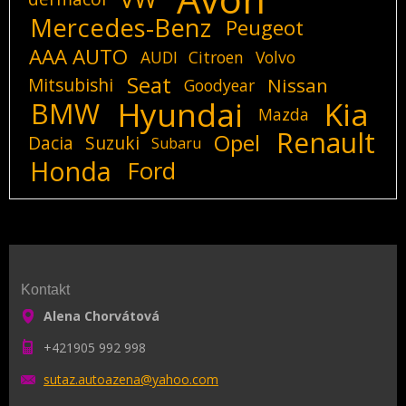
Mercedes-Benz
Peugeot
AAA AUTO
AUDI
Citroen
Volvo
Seat
Mitsubishi
Nissan
Goodyear
Hyundai
Kia
BMW
Mazda
Renault
Opel
Dacia
Suzuki
Subaru
Honda
Ford
Kontakt
Alena Chorvátová
+421905 992 998
sutaz.au
toazena@
yahoo.co
m