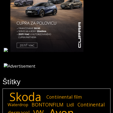
Štítky
Skoda
Contiinental film
BONTONFILM
Continental
Lidl
Waterdrop
Avon
VW
dermacol