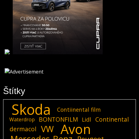
Štítky
Skoda
Contiinental film
BONTONFILM
Continental
Lidl
Waterdrop
Avon
VW
dermacol
Mercedes-Benz
Peugeot