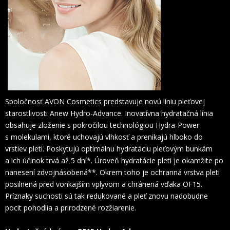
Spoločnosť AVON Cosmetics predstavuje novú líniu pleťovej
starostlivosti Anew Hydro-Advance. Inovatívna hydratačná línia
obsahuje zloženie s pokročilou technológiou Hydra-Power
s molekulami, ktoré uchovajú vlhkosť a prenikajú hlboko do
vrstiev pleti. Poskytujú optimálnu hydratáciu pleťovým bunkám
a ich účinok trvá až 5 dní*. Úroveň hydratácie pleti je okamžite po
nanesení zdvojnásobená**. Okrem toho je ochranná vrstva pleti
posilnená pred vonkajším vplyvom a chránená vďaka OF15.
Príznaky suchosti sú tak redukované a pleť znovu nadobudne
pocit pohodlia a prirodzené rozžiarenie.