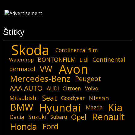
Štítky
Skoda
Contiinental film
BONTONFILM
Continental
Lidl
Waterdrop
Avon
VW
dermacol
Mercedes-Benz
Peugeot
AAA AUTO
AUDI
Citroen
Volvo
Seat
Mitsubishi
Nissan
Goodyear
Hyundai
Kia
BMW
Mazda
Renault
Opel
Dacia
Suzuki
Subaru
Honda
Ford