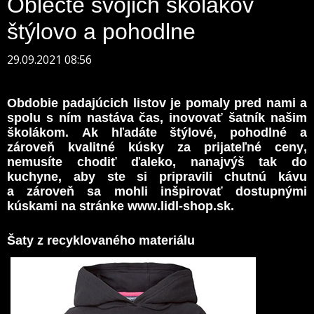
Oblečte svojich školákov
štýlovo a pohodlne
29.09.2021 08:56
Obdobie padajúcich listov je pomaly pred nami a
spolu s ním nastáva čas, inovovať šatník našim
školákom. Ak hľadáte štýlové, pohodlné a
zároveň kvalitné kúsky za prijateľné ceny,
nemusíte chodiť ďaleko, nanajvýš tak do
kuchyne, aby ste si pripravili chutnú kávu
a zároveň sa mohli inšpirovať dostupnými
kúskami na stránke www.lidl-shop.sk.
Šaty z recyklovaného materiálu