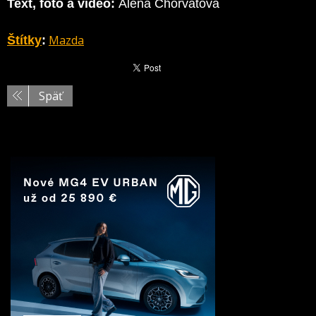
Text, foto a video:
Alena Chorvátová
Mazda
Štítky
:
Späť