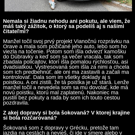
Nemala si žiadnu nehodu ani pokutu, ale viem, že
máš taký zážitok, o ktorý sa podelíš aj s našimi
čitateľmi?
Manžel točil svoj prvý projekt Vianočnú rozprávku na
Orave a mala som požičané jeho auto, lebo som ho
viezla na točenie. Potom som išla odviezť kamošku
do Dúbravky a keď som sa večer vracala, tak som
zbadala policajtov, ktorí išla pomalou rýchlosťou, asi
dvadsiatkou. Vystresovaná som išla za nimi a chcela
som ich predbehnúť, ale oni ma zastavili a začali ma
kontrolovať. Dala som im všetky doklady aj s
poistkou. A oni zistili, že tá poistka je už stará. Lenže
manžel točil a nevedela som sa mu dovolať, kde má
novú poistku, ktorú mal zaplatenú. Nakoniec ma
pustili bez pokuty a rada by som ich touto cestou
pozdravila.
Z akej dopravy si bola šokovaná? V ktorej krajine
si bola rozčarovaná?
Šokovaná som z dopravy v Grécku, pretože tam
jazdia na cestách a nevieš, či ide v smere alebo v