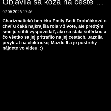
Objavila sa koza na ceste …
07.06.2026 17:46
Charizmatickú herečku Emily Bedi Drobňákovú o
chvíľu čaká najkrajšia rola v živote, ale predtým
sme ju stihli vyspovedať, ako sa stala šoférkou a
čo všetko sa jej pritrafilo na jej cestách. Jazdila
prvýkrát na elektrickej Mazde 6 a je postrehy
nájdete vo videu. :)