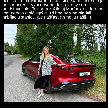
pocit že tá infraštruktúra nabíjacích staníc ešte nie je
na sto percent vybudovaná, tak, ako by som si
predstavovala. Tak som zažila aj Maďarsko, ktoré na
tom nebolo o nič lepšie. Tri hodiny sme hladali
nabíjaciu stanicu, ale našťastie sme ju našli. :)