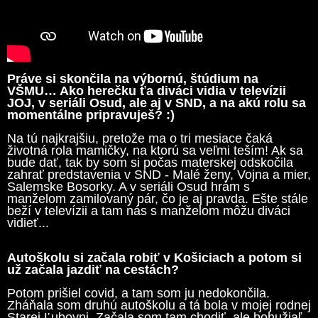
Práve si skončila na výbornú, štúdium na
VŠMU… Ako herečku ťa diváci vidia v televízii
JOJ, v seriáli Osud, ale aj v SND, a na akú rolu sa
momentálne pripravuješ? :)
Na tú najkrajšiu, pretože ma o tri mesiace čaká
životná rola mamičky, na ktorú sa veľmi teším! Ak sa
bude dať, tak by som si počas materskej odskočila
zahrať predstavenia v SND - Malé ženy, Vojna a mier,
Salemske Bosorky. A v seriáli Osud hrám s
manželom zamilovaný pár, čo je aj pravda. Ešte stále
beží v televízii a tam nás s manželom môžu diváci
vidieť...
Autoškolu si začala robiť v Košiciach a potom si
už začala jazdiť na cestách?
Potom prišiel covid, a tam som ju nedokončila.
Zháňala som druhú autoškolu a tá bola v mojej rodnej
Starej Ľubovni. Začala som tam chodiť, ale bohužiaľ