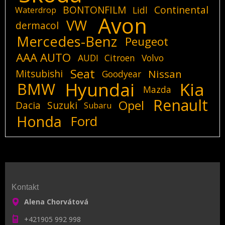
BONTONFILM
Continental
Lidl
Waterdrop
Avon
VW
dermacol
Mercedes-Benz
Peugeot
AAA AUTO
AUDI
Citroen
Volvo
Seat
Mitsubishi
Nissan
Goodyear
Hyundai
Kia
BMW
Mazda
Renault
Opel
Dacia
Suzuki
Subaru
Honda
Ford
Kontakt
Alena Chorvátová
+421905 992 998