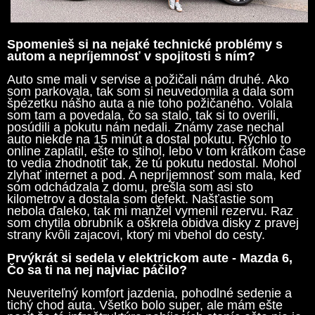
Spomenieš si na nejaké technické problémy s
autom a nepríjemnosť v spojitosti s ním?
Auto sme mali v servise a požičali nám druhé. Ako
som parkovala, tak som si neuvedomila a dala som
špézetku nášho auta a nie toho požičaného. Volala
som tam a povedala, čo sa stalo, tak si to overili,
posúdili a pokutu nám nedali. Známy zase nechal
auto niekde na 15 minút a dostal pokutu. Rýchlo to
online zaplatil, ešte to stihol, lebo v tom krátkom čase
to vedia zhodnotiť tak, že tú pokutu nedostal. Mohol
zlyhať internet a pod. A nepríjemnosť som mala, keď
som odchádzala z domu, prešla som asi sto
kilometrov a dostala som defekt. Našťastie som
nebola ďaleko, tak mi manžel vymenil rezervu. Raz
som chytila obrubník a oškrela obidva disky z pravej
strany kvôli zajacovi, ktorý mi vbehol do cesty.
Prvýkrát si sedela v elektrickom aute - Mazda 6,
Čo sa ti na nej najviac páčilo?
Neuveriteľný komfort jazdenia, pohodlné sedenie a
tichý chod auta. Všetko bolo super, ale mám ešte