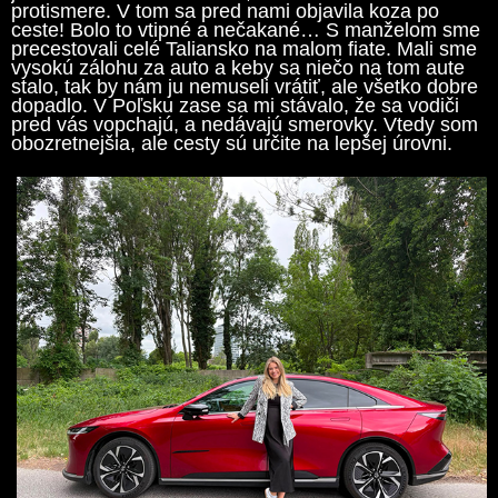
protismere. V tom sa pred nami objavila koza po
ceste! Bolo to vtipné a nečakané… S manželom sme
precestovali celé Taliansko na malom fiate. Mali sme
vysokú zálohu za auto a keby sa niečo na tom aute
stalo, tak by nám ju nemuseli vrátiť, ale všetko dobre
dopadlo. V Poľsku zase sa mi stávalo, že sa vodiči
pred vás vopchajú, a nedávajú smerovky. Vtedy som
obozretnejšia, ale cesty sú určite na lepšej úrovni.