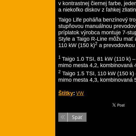
v kontrastnej čiernej farbe, jed
a niekoľko diskov z ľahkej zliat
Taigo Life poháňa benzínový tr
stupňovou manuálnou prevodovk
príplatok výrobca montuje 7-st
Style a Taigo R-Line môžu mať 
2
110 kW (150 k)
a prevodovkou
1
Taigo 1.0 TSI, 81 kW (110 k) –
mimo mesta 4,2, kombinovaná 4
2
Taigo 1.5 TSI, 110 kW (150 k) 
mimo mesta 4,3, kombinovaná 5
VW
Štítky
:
Späť