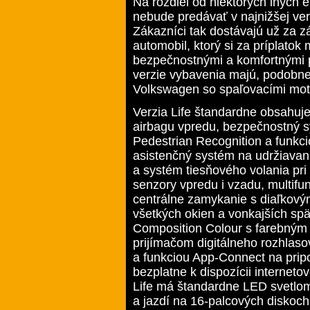
Na rozdiel od niektorých iných 
nebude predávať v najnižšej ver
Zákazníci tak dostávajú už za
automobil, ktorý si za príplatok
bezpečnostnými a komfortnými pr
verzie vybavenia majú, podobne
Volkswagen so spaľovacími motor
Verzia Life štandardne obsahuje
airbagu vpredu, bezpečnostný 
Pedestrian Recognition a funkc
asistenčný systém na udržiavan
a systém tiesňového volania pri
senzory vpredu i vzadu, multifun
centrálne zamykanie s diaľkovým
všetkých okien a vonkajších spä
Composition Colour s farebným 
prijímačom digitálneho rozhlas
a funkciou App-Connect na prip
bezplatne k dispozícii internet
Life má štandardne LED svetlom
a jazdí na 16-palcových diskoch 