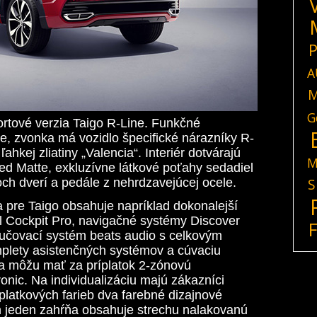
P
A
M
G
ortové verzia Taigo R-Line. Funkčné
e, zvonka má vozidlo špecifické nárazníky R-
ľahkej zliatiny „Valencia“. Interiér dotvárajú
M
d Matte, exkluzívne látkové poťahy sedadiel
S
och dverí a pedále z nehrdzavejúcej ocele.
 pre Taigo obsahuje napríklad dokonalejší
tal Cockpit Pro, navigačné systémy Discover
učovací systém beats audio s celkovým
plety asistenčných systémov a cúvaciu
a môžu mať za príplatok 2-zónovú
onic. Na individualizáciu majú zákazníci
íplatkových farieb dva farebné dizajnové
ch jeden zahŕňa obsahuje strechu nalakovanú