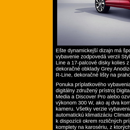
Ešte dynamickejší dizajn má šp
vybavenie zodpovedá verzii Styl
Line a 17-palcové disky kolies z 
dekoračné obklady Grey Anodize
R-Line, dekoračné lišty na prah
Ponuka príplatkového vybavenia
digitálny združený prístroj Digi
Media a Discover Pro alebo ozv
výkonom 300 W, ako aj dva kom
kameru. Všetky verzie vybaveni
automatickú klimatizáciu Climatr
k dispozícii okrem rozličných pr
komplety na karosériu, z ktorý