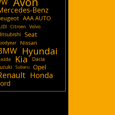
Avon
VW
Mercedes-Benz
eugeot
AAA AUTO
UDI
Citroen
Volvo
Seat
itsubishi
Nissan
oodyear
Hyundai
BMW
Kia
Dacia
azda
Opel
uzuki
Subaru
Renault
Honda
Ford