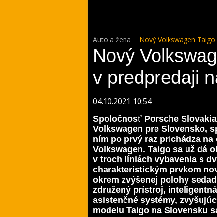
Auto a žena
Nový Volkswagen Taigo v
Nový Volkswag
v predpredaji 
04.10.2021 10:54
Spoločnosť Porsche Slovakia, 
Volkswagen pre Slovensko, sp
ním po prvý raz prichádza na
Volkswagen. Taigo sa už dá o
v troch líniách vybavenia s 
charakteristickým prvkom no
okrem zvýšenej polohy sedadi
združený prístroj, inteligentn
asistenčné systémy, zvyšujúc
modelu Taigo na Slovensku sa