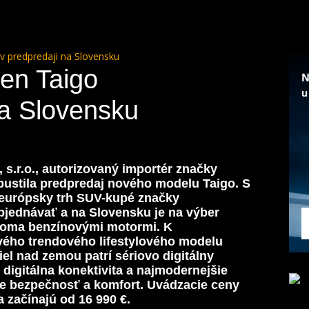
 predpredaji na Slovensku
en Taigo
na Slovensku
s.r.o., autorizovaný importér značky
ustila predpredaj nového modelu Taigo. S
 európsky trh SUV-kupé značky
bjednávať a na Slovensku je na výber
dvoma benzínovými motormi. K
vého trendového lifestylového modelu
el nad zemou patrí sériovo digitálny
á digitálna konektivita a najmodernejšie
e bezpečnosť a komfort. Uvádzacie ceny
 začínajú od 16 990 €.