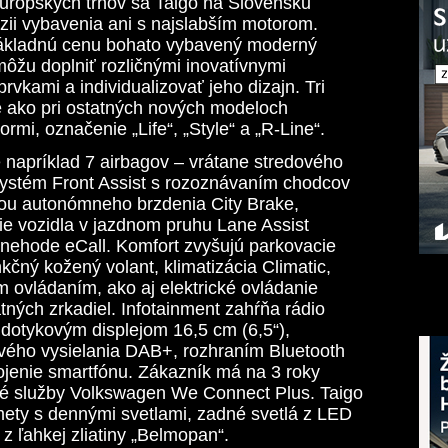
európskych trhov sa Taigo na Slovensku
zii vybavenia ani s najslabším motorom.
 základnú cenu bohato vybavený moderný
 môžu doplniť rozličnými inovatívnymi
vkami a individualizovať jeho dizajn. Tri
 ako pri ostatných nových modeloch
mi, označenie „Life“, „Style“ a „R-Line“.
 napríklad 7 airbagov – vrátane stredového
systém Front Assist s rozoznávaním chodcov
iou autonómneho brzdenia City Brake,
ie vozidla v jazdnom pruhu Lane Assist
 nehode eCall. Komfort zvyšujú parkovacie
kčný kožený volant, klimatizácia Climatic,
 ovládaním, ako aj elektrické ovládanie
tných zrkadiel. Infotainment zahŕňa rádio
dotykovým displejom 16,5 cm (6,5“),
ového vysielania DAB+, rozhraním Bluetooth
ojenie smartfónu. Zákazník má na 3 roky
ové služby Volkswagen We Connect Plus. Taigo
ety s dennými svetlami, zadné svetlá z LED
z ľahkej zliatiny „Belmopan“.