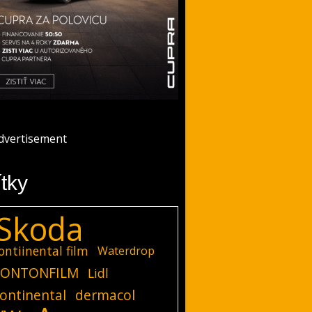
ítky
Skoda
ontiinental film
Waterdrop
ONTONFILM
Lidl
ontinental
dermacol