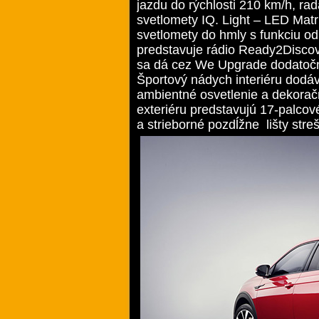
jazdu do rýchlosti 210 km/h, r
svetlomety IQ. Light – LED Matr
svetlomety do hmly s funkciu od
predstavuje rádio Ready2Discov
sa dá cez We Upgrade dodatočne
Športový nádych interiéru dodáv
ambientné osvetlenie a dekorač
exteriéru predstavujú 17-palcové
a strieborné pozdĺžne lišty str