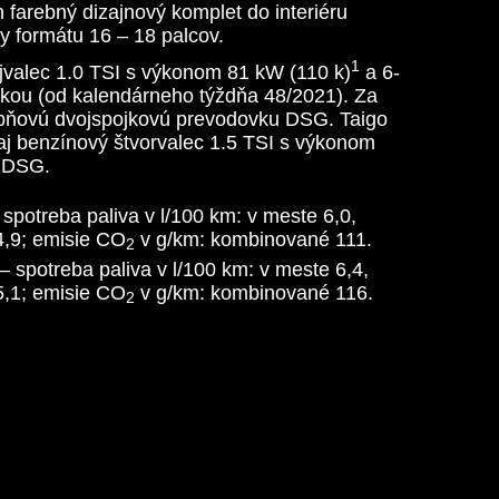
en farebný dizajnový komplet do interiéru
iny formátu 16 – 18 palcov.
1
ojvalec 1.0 TSI s výkonom 81 kW (110 k)
a 6-
ou (od kalendárneho týždňa 48/2021). Za
upňovú dvojspojkovú prevodovku DSG. Taigo
aj benzínový štvorvalec 1.5 TSI s výkonom
 DSG.
 spotreba paliva v l/100 km: v meste 6,0,
,9; emisie CO
v g/km: kombinované 111.
2
– spotreba paliva v l/100 km: v meste 6,4,
,1; emisie CO
v g/km: kombinované 116.
2