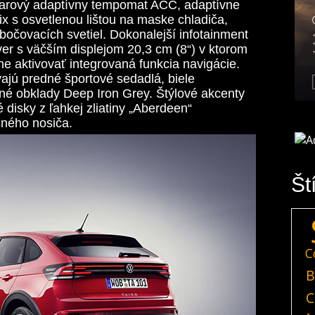
adarový adaptívny tempomat ACC, adaptívne
ix s osvetlenou lištou na maske chladiča,
bočovacích svetiel. Dokonalejší infotainment
er s väčším displejom 20,3 cm (8“) v ktorom
 aktivovať integrovaná funkcia navigácie.
ajú predné športové sedadlá, biele
né obklady Deep Iron Grey. Štýlové akcenty
 disky z ľahkej zliatiny „Aberdeen“
ešného nosiča.
Št
C
B
C