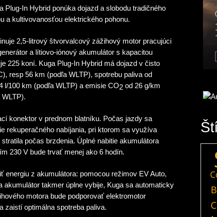
 Plug-In Hybrid ponúka dojazd a slobodu tradičného
u a kultivovanosťou elektrického pohonu.
uje 2,5-litrový štvorvalcový zážihový motor pracujúci
enerátor a lítiovo-iónový akumulátor s kapacitou
e 225 koní. Kuga Plug-In Hybrid má dojazd v čisto
), resp 56 km (podľa WLTP), spotrebu paliva od
,4 l/100 km (podľa WLTP) a emisie CO
od 26 g/km
2
a WLTP).
ací konektor v prednom blatníku. Počas jazdy sa
Št
e rekuperačného nabíjania, pri ktorom sa využíva
 stratila počas brzdenia. Úplné nabitie akumulátora
tím 230 V bude trvať menej ako 6 hodín.
C
iť energiu z akumulátora: pomocou režimov EV Auto,
 akumulátor takmer úplne vybije, Kuga sa automaticky
B
ihového motora bude podporovať elektromotor
C
zaistí optimálna spotreba paliva.