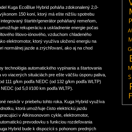
del Kuga EcoBlue Hybrid poháňa zdokonalený 2,0-
 výkonom 150 koní, ktorý má ešte nižšiu spotrebu
P
a integrovaný štartér/generátor poháňaný remeňom,
o umožňuje rekuperáciu a uskladnenie energie počas
A
oltového lítiovo-iónového, vzduchom chladeného
M
ko elektromotor, ktorý využíva uloženú energiu na
G
i normálnej jazde a zrýchľovaní, ako aj na chod
M
by technológia automatického vypínania a štartovania
vo viacerých situáciách pre ešte väčšiu úsporu paliva,
S
 od 111 g/km podľa NEDC (od 132 g/km podľa WLTP)
ľa NEDC (od 5,0 l/100 km podľa WLTP).
né neskôr v priebehu tohto roka. Kuga Hybrid využíva
notku, ktorá umožňuje čisto elektrickú jazdu
 pracujúci v Atkinsonovom cykle, elektromotor,
 automatickú prevodovku s funkciou rozdeľovania
Kuga Hybrid bude k dispozícii s pohonom predných