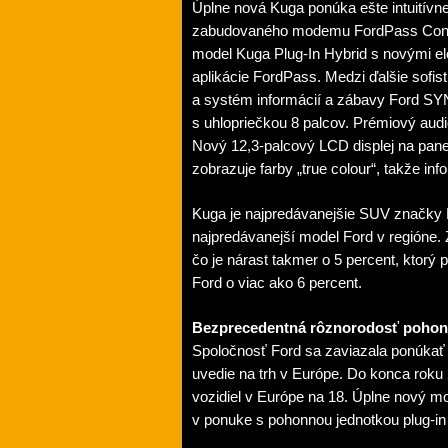
Úplne nová Kuga ponúka ešte intuitívnej
zabudovaného modemu FordPass Connec
model Kuga Plug-In Hybrid s novými el
aplikácie FordPass. Medzi ďalšie sofis
a systém informácií a zábavy Ford S
s uhlopriečkou 8 palcov. Prémiový au
Nový 12,3-palcový LCD displej na panel
zobrazuje farby „true colour“, takže info
Kuga je najpredávanejšie SUV značky F
najpredávanejší model Ford v regióne. 
čo je nárast takmer o 5 percent, ktor
Ford o viac ako 6 percent.
Bezprecedentná rôznorodosť pohon
Spoločnosť Ford sa zaviazala ponúkať 
uvedie na trh v Európe. Do konca roku 2
vozidiel v Európe na 18. Úplne nový m
v ponuke s pohonnou jednotkou plug-in hy