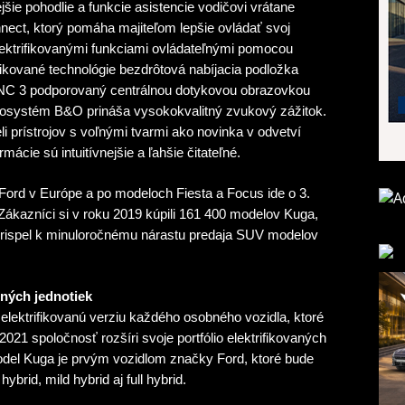
šie pohodlie a funkcie asistencie vodičovi vrátane
t, ktorý pomáha majiteľom lepšie ovládať svoj
ektrifikovanými funkciami ovládateľnými pomocou
tikované technológie bezdrôtová nabíjacia podložka
YNC 3 podporovaný centrálnou dotykovou obrazovkou
diosystém B&O prináša vysokokvalitný zvukový zážitok.
i prístrojov s voľnými tvarmi ako novinka v odvetví
rmácie sú intuitívnejšie a ľahšie čitateľné.
ord v Európe a po modeloch Fiesta a Focus ide o 3.
Zákazníci si v roku 2019 kúpili 161 400 modelov Kuga,
ý prispel k minuloročnému nárastu predaja SUV modelov
ných jednotiek
elektrifikovanú verziu každého osobného vozidla, ktoré
021 spoločnosť rozšíri svoje portfólio elektrifikovaných
odel Kuga je prvým vozidlom značky Ford, ktoré bude
brid, mild hybrid aj full hybrid.