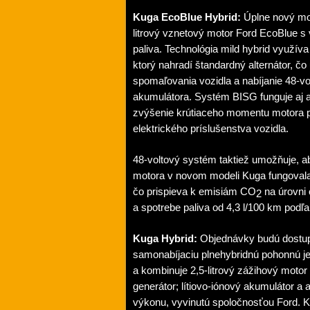
Kuga EcoBlue Hybrid:
Úplne nový mo
litrový vznetový motor Ford EcoBlue s
paliva. Technológia mild hybrid využív
ktorý nahradí štandardný alternátor, č
spomaľovania vozidla a nabíjanie 48-v
akumulátora. Systém BISG funguje aj a
zvýšenie krútiaceho momentu motora pr
elektrického príslušenstva vozidla.
48-voltový systém taktiež umožňuje, a
motora v novom modeli Kuga fungovala 
čo prispieva k emisiám CO
na úrovni
2
a spotrebe paliva od 4,3 l/100 km pod
Kuga Hybrid:
Objednávky budú dostup
samonabíjaciu plnehybridnú pohonnú jed
a kombinuje 2,5-litrový zážihový motor
generátor; lítiovo-iónový akumulátor a
výkonu, vyvinutú spoločnosťou Ford. 