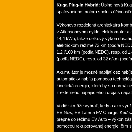
Kuga Plug-In Hybrid:
Úplne nová Kuga
spaľovacieho motora spolu s účinnosťo
Výkonovo rozdelená architektúra kombin
v Atkinsonovom cykle, elektromotor a g
14,4 kWh, takže celkový výkon dosahuj
elektrickom režime 72 km (podľa NEDC
1,2 l/100 km (podľa NEDC), resp. od 1
(podľa NEDC), resp. od 32 g/km (podľ
Akumulátor je možné nabíjať cez nabíj
automaticky nabíja pomocou technológi
kinetická energia, ktorá by sa normálne
z externého napájacieho zdroja s napä
Vodič si môže vybrať, kedy a ako využ
EV Now, EV Later a EV Charge. Keď sa
prepne do režimu EV Auto – výkon záž
pomocou rekuperovanej energie, čím sa 