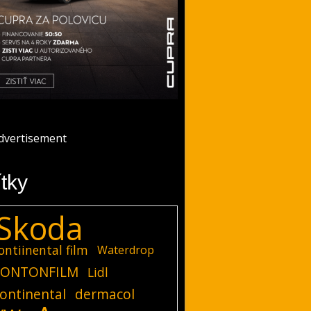
ítky
Skoda
ontiinental film
Waterdrop
ONTONFILM
Lidl
ontinental
dermacol