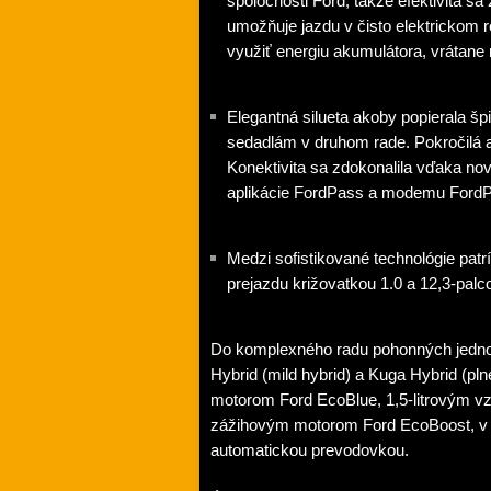
spoločnosti Ford, takže efektivita s
umožňuje jazdu v čisto elektrickom 
využiť energiu akumulátora, vrátan
Elegantná silueta akoby popierala 
sedadlám v druhom rade. Pokročilá a
Konektivita sa zdokonalila vďaka no
aplikácie FordPass a modemu Ford
Medzi sofistikované technológie patrí
prejazdu križovatkou 1.0 a 12,3-palco
Do komplexného radu pohonných jednot
Hybrid (mild hybrid) a Kuga Hybrid (pl
motorom Ford EcoBlue, 1,5-litrovým v
zážihovým motorom Ford EcoBoost, v k
automatickou prevodovkou.