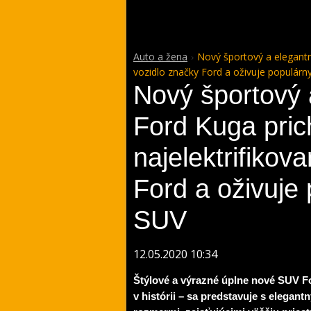
Auto a žena
Nový športový a elegantn
vozidlo značky Ford a oživuje populár
Nový športový 
Ford Kuga pri
najelektrifikov
Ford a oživuje
SUV
12.05.2020 10:34
Štýlové a výrazné úplne nové SUV Fo
v histórii – sa predstavuje s elega