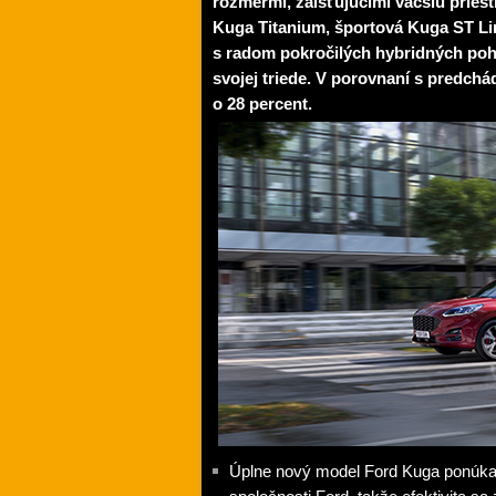
rozmermi, zaisťujúcimi väčšiu pries
Kuga Titanium, športová Kuga ST Li
s radom pokročilých hybridných poh
svojej triede. V porovnaní s predch
o 28 percent.
Úplne nový model Ford Kuga ponúka na