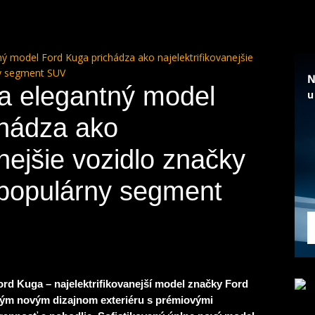
ý model Ford Kuga prichádza ako najelektrifikovanejšie
ny segment SUV
a elegantný model
chádza ako
anejšie vozidlo značky
 populárny segment
rd Kuga – najelektrifikovanejší model značky Ford
ntným novým dizajnom exteriéru s prémiovými