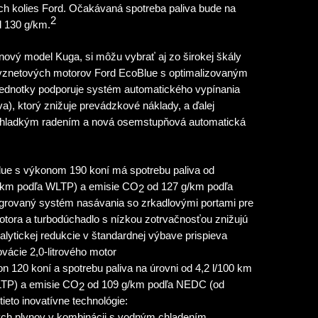
ch kolies Ford. Očakávaná spotreba paliva bude na
2
 130 g/km.
 nový model Kuga, si môžu vybrať aj zo širokej škály
vznetových motorov Ford EcoBlue s optimalizovaným
ednotky podporuje systém automatického vypínania
a), ktorý znižuje prevádzkové náklady, a ďalej
 hladkým radením a nová osemstupňová automatická
lue s výkonom 190 koní má spotrebu paliva od
0 km podľa WLTP) a emisie CO
od 127 g/km podľa
2
grovaný systém nasávania so zrkadlovými portami pre
tora a turbodúchadlo s nízkou zotrvačnosťou znižujú
alytickej redukcie v štandardnej výbave prispieva
ovácie 2,0-litrového motor
n 120 koní a spotrebu paliva na úrovni od 4,2 l/100 km
LTP) a emisie CO
od 109 g/km podľa NEDC (od
2
eto inovatívne technológie:
vých plynov v kombinácii s vodným chladením