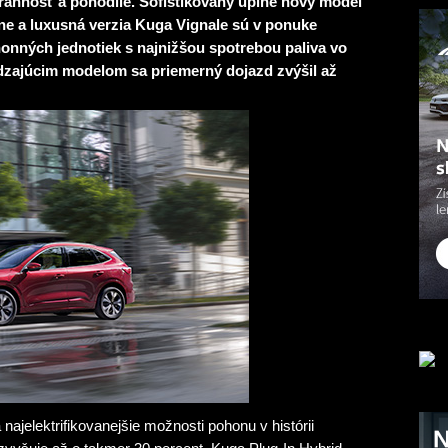
trannosť a pohodlie. Sofistikovaný úplne nový model
ne a luxusná verzia Kuga Vignale sú v ponuke
onných jednotiek s najnižšou spotrebou paliva vo
ádzajúcim modelom sa priemerný dojazd zvýšil až
jelektrifikovanejšie možnosti pohonu v histórii