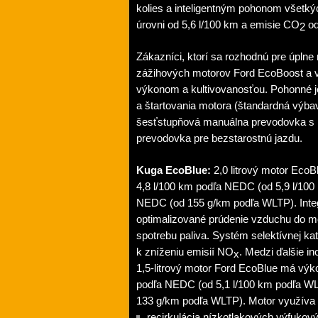
kolies a inteligentným pohonom všetký
úrovni od 5,6 l/100 km a emisie CO
od
2
Zákazníci, ktorí sa rozhodnú pre úplne
zážihových motorov Ford EcoBoost a 
výkonom a kultivovanosťou. Pohonné j
a štartovania motora (štandardná výbav
šesťstupňová manuálna prevodovka s
prevodovka pre bezstarostnú jazdu.
Kuga EcoBlue:
2,0 litrový motor EcoB
4,8 l/100 km podľa NEDC (od 5,9 l/10
NEDC (od 155 g/km podľa WLTP). Inte
optimalizované prúdenie vzduchu do mo
spotrebu paliva. Systém selektívnej kat
k zníženiu emisií NO
. Medzi ďalšie in
x
1,5-litrový motor Ford EcoBlue má výko
podľa NEDC (od 5,1 l/100 km podľa W
133 g/km podľa WLTP). Motor využíva ti
recirkulácia nízkotlakových výfuko