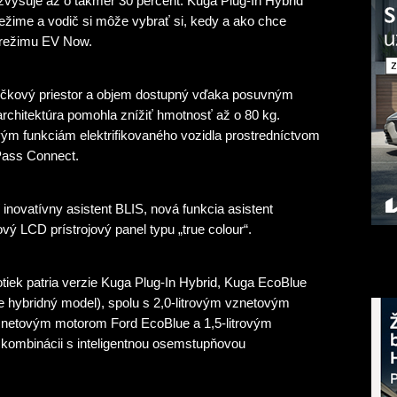
a zvyšuje až o takmer 30 percent. Kuga Plug-In Hybrid
režime a vodič si môže vybrať si, kedy a ako chce
e režimu EV Now.
špičkový priestor a objem dostupný vďaka posuvným
rchitektúra pomohla znížiť hmotnosť až o 80 kg.
vým funkciám elektrifikovaného vozidla prostredníctvom
Pass Connect.
 inovatívny asistent BLIS, nová funkcia asistent
vý LCD prístrojový panel typu „true colour“.
iek patria verzie Kuga Plug-In Hybrid, Kuga EcoBlue
ne hybridný model), spolu s 2,0-litrovým vznetovým
znetovým motorom Ford EcoBlue a 1,5-litrovým
ombinácii s inteligentnou osemstupňovou