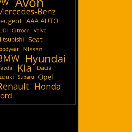
Avon
VW
Mercedes-Benz
eugeot
AAA AUTO
UDI
Citroen
Volvo
Seat
itsubishi
Nissan
oodyear
Hyundai
BMW
Kia
Dacia
azda
Opel
uzuki
Subaru
Renault
Honda
Ford