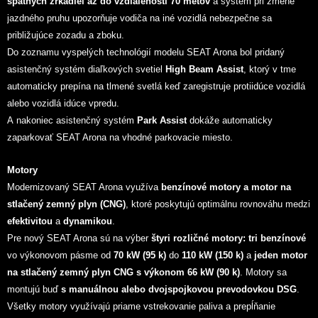
spätných zrkadiel až do vzdialenosti 70 metov
a systém pri zmene
jazdného pruhu upozorňuje vodiča na iné vozidlá nebezpečne sa
približujúce zozadu a zboku.
Do zoznamu vyspelých technológií modelu SEAT Arona bol pridaný
asistenčný systém diaľkových svetiel
High Beam Assist
,
ktorý v tme
automaticky prepína na tlmené svetlá keď zaregistruje protiidúce vozidlá
alebo vozidlá idúce vpredu.
A nakoniec asistenčný systém
Park Assist
dokáže automaticky
zaparkovať SEAT Arona na vhodné parkovacie miesto.
Motory
Modernizovaný
SEAT Arona využíva
benzínové motory a motor na
stlačený zemný plyn (CNG)
, ktoré poskytujú optimálnu rovnováhu medzi
efektivitou
a
dynamikou
.
Pre nový SEAT Arona sú na výber
štyri rozličné motory: tri benzínové
vo výkonovom pásme od
70 kW (95 k)
do
110 kW (150 k)
a
jeden motor
na stlačený zemný plyn CNG s výkonom 66 kW (90 k)
. Motory sa
montujú buď
s manuálnou alebo dvojspojkovou prevodovkou DSG
.
Všetky motory využívajú priame vstrekovanie paliva a prepĺňanie