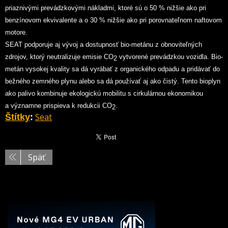
priaznivými prevádzkovými nákladmi, ktoré sú o 50 % nižšie ako pri
benzínovom ekvivalente a o 30 % nižšie ako pri porovnateľnom naftovom
motore.
SEAT podporuje aj vývoj a dostupnosť bio-metánu z obnoviteľných
zdrojov, ktorý neutralizuje emisie CO
vytvorené prevádzkou vozidla. Bio-
2
metán vysokej kvality sa dá vyrábať z organického odpadu a pridávať do
bežného zemného plynu alebo sa dá používať aj ako čistý. Tento bioplyn
ako palivo kombinuje ekologickú mobilitu s cirkulárnou ekonomikou
a významne prispieva k redukcii CO
.
2
Seat
Štítky
:
Späť