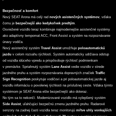
Bezpečnosť a komfort
Nový SEAT Arona má celý rad
nových asistenčných systémov
, vďaka
čomu je
bezpečnejší ako kedykoľvek predtým
.
Osviežené vozidlo teraz kombinuje najmodernejšie asistenčné systémy
ako adaptívny tempomat ACC, Front Assist a systém na rozpoznávanie
únavy vodiča.
Nový asistenčný systém
Travel Assist
umožňuje
poloautomatickú
jazdu
v celom rozsahu rýchlosti. Systém automaticky udržiava odstup
od vozidla idúceho vpredu a prispôsobuje rýchlosť podmienkam
v premávke. Spriahnutý systém
Lane Assist
vedie vozidlo v strede
jazdného pruhu a systém rozpoznávania dopravných značiek
Traffic
Sign Recognition
poskytuje vodičovi a pri poloautomatickej jazde aj
vozidlu informáciu o povolenej rýchlosti na príslušnej ceste. Vďaka týmto
systémom je SEAT Arona ešte bezpečnejší ako doteraz.
No tým sa to nekončí. Modernizované vozidlo má vylepšený systém
Side Assist
, uľahčujúci bezpečnú zmenu jazdného pruhu. Radarové
senzory na zadnej časti vozidla teraz monitorujú
mŕtve uhly vonkajších