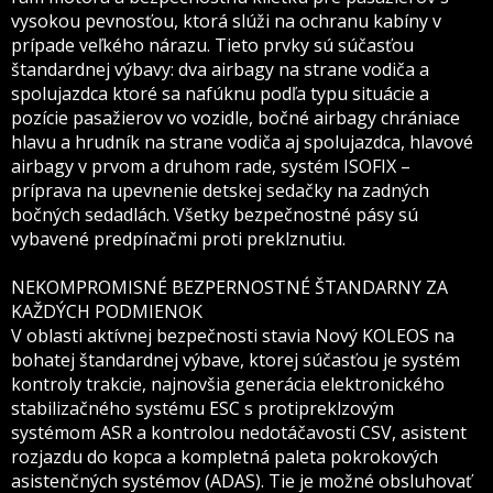
vysokou pevnosťou, ktorá slúži na ochranu kabíny v
prípade veľkého nárazu. Tieto prvky sú súčasťou
štandardnej výbavy: dva airbagy na strane vodiča a
spolujazdca ktoré sa nafúknu podľa typu situácie a
pozície pasažierov vo vozidle, bočné airbagy chrániace
hlavu a hrudník na strane vodiča aj spolujazdca, hlavové
airbagy v prvom a druhom rade, systém ISOFIX –
príprava na upevnenie detskej sedačky na zadných
bočných sedadlách. Všetky bezpečnostné pásy sú
vybavené predpínačmi proti preklznutiu.
NEKOMPROMISNÉ BEZPERNOSTNÉ ŠTANDARNY ZA
KAŽDÝCH PODMIENOK
V oblasti aktívnej bezpečnosti stavia Nový KOLEOS na
bohatej štandardnej výbave, ktorej súčasťou je systém
kontroly trakcie, najnovšia generácia elektronického
stabilizačného systému ESC s protipreklzovým
systémom ASR a kontrolou nedotáčavosti CSV, asistent
rozjazdu do kopca a kompletná paleta pokrokových
asistenčných systémov (ADAS). Tie je možné obsluhovať