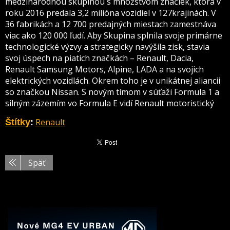
medzinárodnou skupinou s množstvom značiek, ktorá v
roku 2016 predala 3,2 milióna vozidiel v 127krajinách. V
36 fabrikách a 12 700 predajných miestach zamestnáva
viac ako 120 000 ľudí. Aby Skupina splnila svoje primárne
technologické výzvy a strategicky navýšila zisk, stavia
svoj úspech na piatich značkách – Renault, Dacia,
Renault Samsung Motors, Alpine, LADA a na svojich
elektrických vozidlách. Okrem toho je v unikátnej aliancii
so značkou Nissan. S novým tímom v súťaži Formula 1 a
silným zázemím vo Formula E vidí Renault motoristický
Renault
Štítky
:
Späť