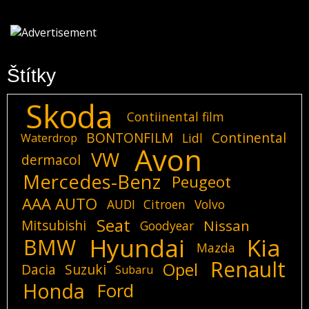
Štítky
Skoda
Contiinental film
BONTONFILM
Continental
Lidl
Waterdrop
Avon
VW
dermacol
Mercedes-Benz
Peugeot
AAA AUTO
AUDI
Citroen
Volvo
Seat
Mitsubishi
Nissan
Goodyear
Hyundai
Kia
BMW
Mazda
Renault
Opel
Dacia
Suzuki
Subaru
Honda
Ford