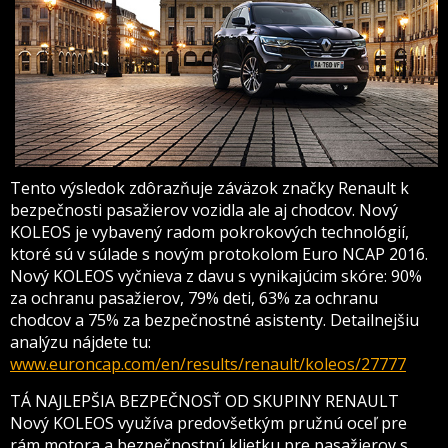
Tento výsledok zdôrazňuje záväzok značky Renault k
bezpečnosti pasažierov vozidla ale aj chodcov. Nový
KOLEOS je vybavený radom pokrokových technológií,
ktoré sú v súlade s novým protokolom Euro NCAP 2016.
Nový KOLEOS vyčnieva z davu s vynikajúcim skóre: 90%
za ochranu pasažierov, 79% deti, 63% za ochranu
chodcov a 75% za bezpečnostné asistenty. Detailnejšiu
analýzu nájdete tu:
www.euroncap.com/en/results/renault/koleos/27777
TÁ NAJLEPŠIA BEZPEČNOSŤ OD SKUPINY RENAULT
Nový KOLEOS využíva predovšetkým pružnú oceľ pre
rám motora a bezpečnostnú klietku pre pasažierov s