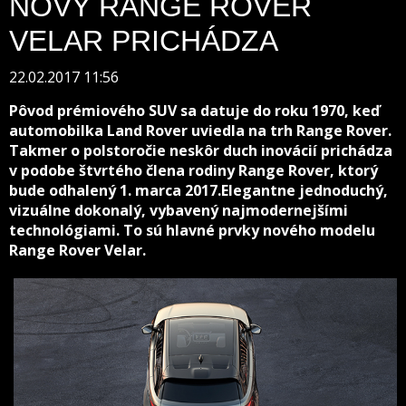
NOVÝ RANGE ROVER
VELAR PRICHÁDZA
22.02.2017 11:56
Pôvod prémiového SUV sa datuje do roku 1970, keď
automobilka Land Rover uviedla na trh Range Rover.
Takmer o polstoročie neskôr duch inovácií prichádza
v podobe štvrtého člena rodiny Range Rover, ktorý
bude odhalený 1. marca 2017.Elegantne jednoduchý,
vizuálne dokonalý, vybavený najmodernejšími
technológiami. To sú hlavné prvky nového modelu
Range Rover Velar.