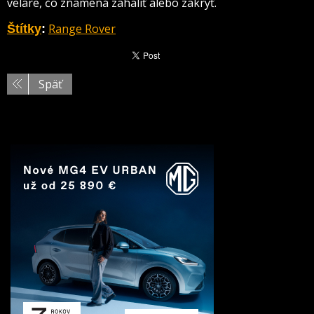
velare, čo znamená zahaliť alebo zakryť.
Range Rover
Štítky
:
Späť