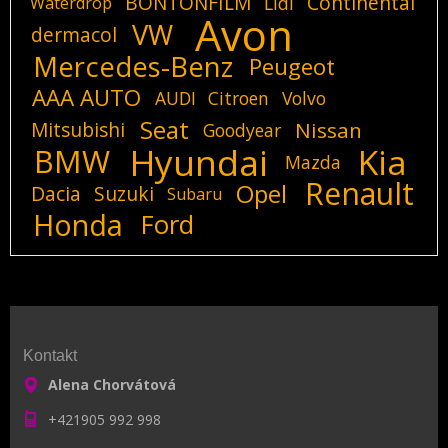
BONTONFILM
Continental
Lidl
Waterdrop
Avon
VW
dermacol
Mercedes-Benz
Peugeot
AAA AUTO
AUDI
Citroen
Volvo
Seat
Mitsubishi
Nissan
Goodyear
Hyundai
Kia
BMW
Mazda
Renault
Opel
Dacia
Suzuki
Subaru
Honda
Ford
Kontakt
Alena Chorvátová
+421905 992 998