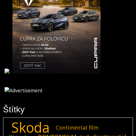
Štítky
Skoda
Contiinental film