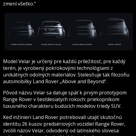
zmení všetko.“
Model Velar je určený pre každú príležitosť, pre každý
terén, je vyrobený pokrokovými technológiami z
unikátnych odolných materiálov. Stelesňuje tak filozofiu
automobilky Land Rover „Above and Beyond“.
Pôvod názvu Velar sa datuje späť k prvým prototypom
Range Rover v šesťdesiatych rokoch: priekopníkom
luxusného charakteru budúcich modelov triedy SUV.
Keď inžinieri Land Rover potrebovali utajiť skutočnú
identitu 26 kusov predsériových vozidiel Range Rover,
zvolili názov Velar, odvodený od latinského slovesa