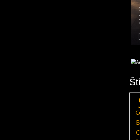
Št
C
B
C