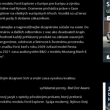
o modelu Ford Explorer v Európe pre Európu a výrobu
v Kolíne nad Rýnom. Ocenenie prichádza práve v čase
lorer na všetkých európskych trhoch. Vozidlá sú už teraz
obné jazdy či dodanie zákazníkom.
námejšie a najprestížnejšie dizajnérske súťaže na svete. Do
vinárov a ďalších odborníkov z viac ako dvadsiatich krajín.
hodnotil každý prihlásený produkt na základe viacerých
, ergonómie, odolnosti a šetrnosti k životnému prostrediu.
e značku Ford, keď v roku 2009 zvíťazil model Fiesta
roku 2021 zasa audiosystém B&O z modelu Mustang Mach-E
v“.
ačným dizajnom SUV a vnútri zasa vysokou kvalitou
vyhlásenie poroty, Red Dot Award
jnový jazyk s opticky pôsobivými prvkami, ktorý preberá
rického modelu Ford Explorer. Spája moderný, štýlovo čistý