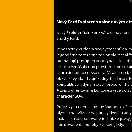
M
Nový Ford Explorer s úplne novým d
Nový Explorer úplne pretvára sebavedomý
značky Ford.
Impozantný vzhľad a svojbytnosť sú na je
legendárneho terénneho vozidla, zatiaľ čo 
podriaďujú princípom aerodynamickej efek
strecha vznášala nad priestorom pre cestuj
charakter tohto crossovera. V rámci optic
obzvlášť vyniká dizajn zadných stĺpikov. P
kompaktných, dynamických proporcií. Tie 
A zvislo orientované koncové svetlá so s
charakter SUV.
Príťažlivý interiér je ladený športovo, k č
plynulo nadväzuje na panely dverí, akoby 
ladia aj zakomponované technické prvky, 
spracované do podoby zvukovej lišty.