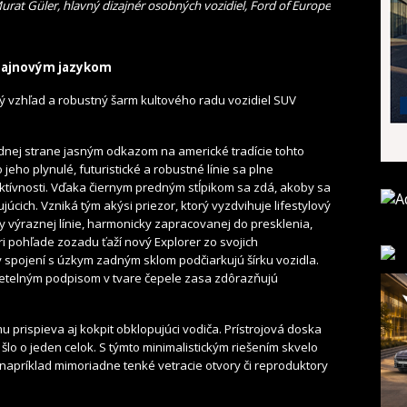
urat Güler, hlavný dizajnér osobných vozidiel, Ford of Europe
izajnovým jazykom
 vzhľad a robustný šarm kultového radu vozidiel SUV
dnej strane jasným odkazom na americké tradície tohto
jeho plynulé, futuristické a robustné línie sa plne
tívnosti. Vďaka čiernym predným stĺpikom sa zdá, akoby sa
úcich. Vzniká tým akýsi priezor, ktorý vyzdvihuje lifestylový
ky výraznej línie, harmonicky zapracovanej do presklenia,
ri pohľade zozadu ťaží nový Explorer zo svojich
v spojení s úzkym zadným sklom podčiarkujú šírku vozidla.
vetelným podpisom v tvare čepele zasa zdôrazňujú
omu prispieva aj kokpit obklopujúci vodiča. Prístrojová doska
šlo o jeden celok. S týmto minimalistickým riešením skvelo
napríklad mimoriadne tenké vetracie otvory či reproduktory