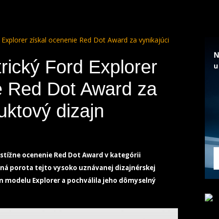
 Explorer získal ocenenie Red Dot Award za vynikajúci
rický Ford Explorer
e Red Dot Award za
uktový dizajn
estížne ocenenie Red Dot Award v kategórii
á porota tejto vysoko uznávanej dizajnérskej
jn modelu Explorer a pochválila jeho dômyselný