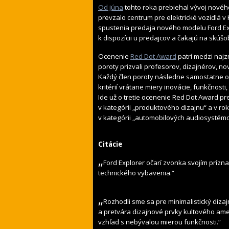
Od júna
tohto roka prebiehal vývoj novéh
prevzalo centrum pre elektrické vozidlá 
spustenia predaja nového modelu Ford Exp
k dispozícii u predajcov a čakajú na skúš
Ocenenie
Red Dot Award
patrí medzi najz
poroty prizvali profesorov, dizajnérov, no
Každý člen poroty následne samostatne o
kritérií vrátane miery inovácie, funkčnosti
Ide už o tretie ocenenie Red Dot Award pr
v kategórii „produktového dizajnu“ a v 
v kategórii „automobilových audiosystémo
Citácie
„
Ford Explorer očarí zvonka svojím prízn
technického vybavenia.“
„
Rozhodli sme sa pre minimalistický diza
a pretvára dizajnové prvky kultového ame
vzhľad s nebývalou mierou funkčnosti.“