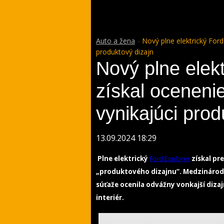
Auto a žena
Nový plne elektrický Ford
produktový dizajn
Nový plne elekt
získal oceneni
vynikajúci prod
13.09.2024 18:29
Plne elektrický
Ford Explorer
získal pr
„produktového dizajnu“. Medzinárodn
súťaže ocenila odvážny vonkajší diza
interiér.