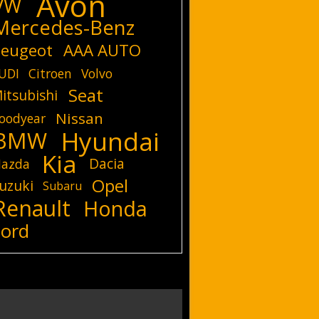
Avon
VW
Mercedes-Benz
eugeot
AAA AUTO
UDI
Citroen
Volvo
Seat
itsubishi
Nissan
oodyear
Hyundai
BMW
Kia
Dacia
azda
Opel
uzuki
Subaru
Renault
Honda
Ford