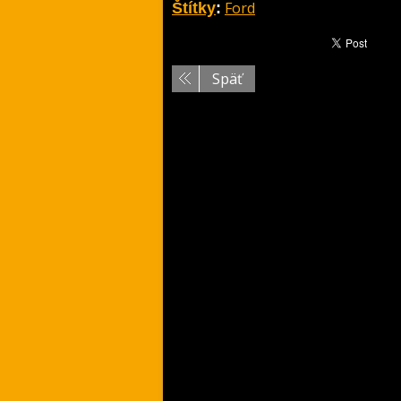
Ford
Štítky
:
Späť