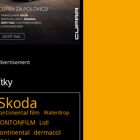
ítky
Skoda
ontiinental film
Waterdrop
ONTONFILM
Lidl
ontinental
dermacol