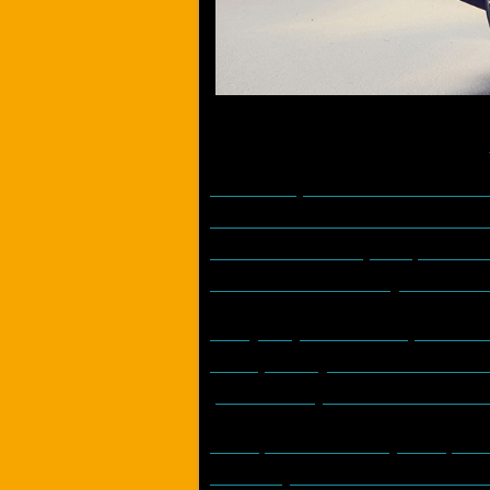
Novinku poháňa
elektromo
krútiacim momentom 260 N
maximalizáciu dojazdu, Power
Normal. Maximálna rýchlosť sa 
Na výber je z dvoch kapacít bat
kWh pre dojazd až 350 kilom
ponúkala dojazd do 330 kilomet
Pre optimalizáciu dojazdu prib
úroveň je možné nastaviť v