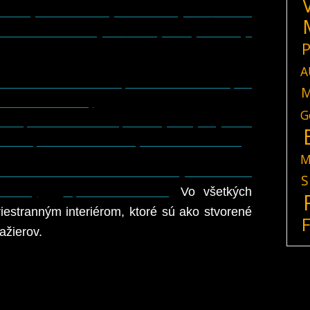
 nabíjanie batérie je možné využiť
11 kW
 100 kW DC nabíjanie
. Časy nabíjania majú
P
A
nom 100 kW: 38 minút pre 50 kWh batériu, 45
M
itie z 5 na 80 %)
G
itie pomocou 11 kW palubnej nabíjačky za 4
atériu, 7 hodín 30 minút pre 75 kWh batériu
M
o elektrickú dodávku sú modely Citroën ë-
S
des-EQ
či
Opel Zafira-e Life
.
Vo všetkých
riestranným interiérom, ktoré sú ako stvorené
ažierov.