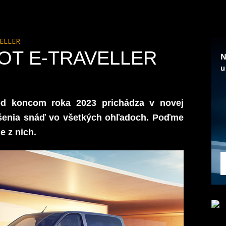
ELLER
OT E-TRAVELLER
ed koncom roka 2023
prichádza v novej
šenia snáď vo všetkých ohľadoch. Poďme
e z nich.