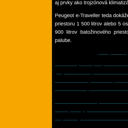
aj prvky ako trojzónová klimati
Peugeot e-Traveller teda doká
priestoru 1 500 litrov alebo 5 
900 litrov batožinového pries
palube.
Dizajnové ú
Čo sa týka úprav, v tomto
prepracovanou prednou časťou
znakom značky v strede, ako a
znakom troch pazúrov PEUGEOT
Interiér sa môže pochváliť n
volant, ktorý je ako súčasť vo
dispozícii je viac a väčších o
palubnej dosky a na stredovej 