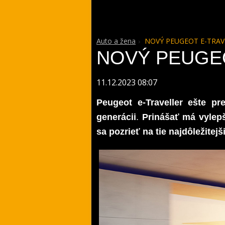
Auto a žena
NOVÝ PEUGEOT E-TRAV
NOVÝ PEUGE
11.12.2023 08:07
Peugeot e-Traveller
ešte pr
generácii
.
Prinášať má vylep
sa pozrieť na tie najdôležitejši