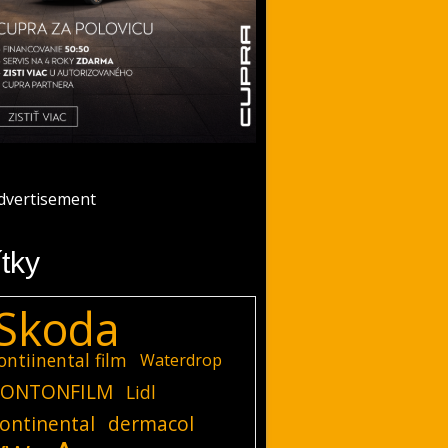
ítky
Skoda
ontiinental film
Waterdrop
ONTONFILM
Lidl
ontinental
dermacol