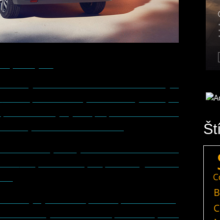
Lepší dojazd
tor s výkonom 100 kW a maximálnym
m
. K dispozícii sú tri jazdné režimy: Eco pre
 pre maximálny výkon pri plnom zaťažení a
Št
zastavuje na hodnote 130 km/h.
érie:
50 kWh pre dojazd 224 kilometrov a 75
etrov
. Pripomeňme si, že predošlá generácia
C
rov.
B
udol nový systém rekuperácie pri brzdení. Jej
C
 troch rôznych úrovniach pomocou pádiel