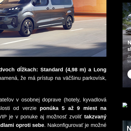
dvoch dĺžkach: Standard (4,98 m) a Long
namená, že má prístup na väčšinu parkovísk,
ateľov v osobnej doprave (hotely, kyvadlová
slosti od verzie
ponúka 5 až 9 miest na
VIP je v ponuke aj možnosť zvoliť
takzvaný
adlami oproti sebe
. Nakonfigurovať je možné