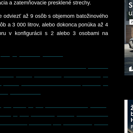
zácia a zatemňovacie presklené strechy.
že odviezť až 9 osôb s objemom batožinového
osôb a 3 000 litrov, alebo dokonca ponúka až 4
toru v konfigurácii s 2 alebo 3 osobami na
pravy aj zmenený interiér
 smere sa nová verzia môže pochváliť
 s novým dizajnom mriežky chladiča s novým
j s novými full LED svetlometmi, ikonickým
 aj nárazníkom.
ovým prístrojovým panelom. Zmenený bol aj
liteľnej výbavy možné vybaviť vyhrievaním. K
dkladacích priečinkov, najmä v hornej časti
konzole. Interiér ako taký dostal novú látku,