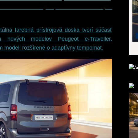
a obloženie bočných panelov vo farbe Liquid
álna farebná prístrojová doska tvorí súčasť
h nových modelov Peugeot e-Traveller.
m modeli rozšírené o adaptívny tempomat.