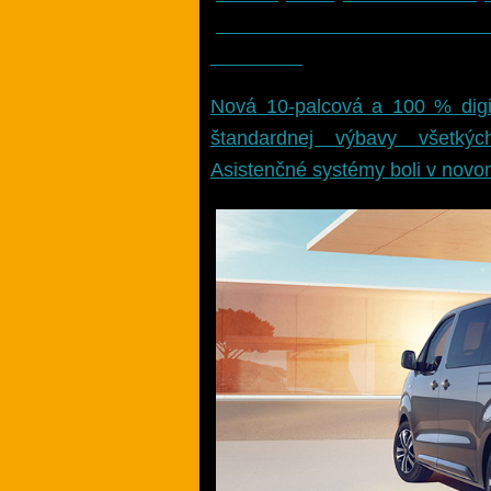
perforovanú kožu na sedadlách 
Palladium.
Nová 10-palcová a 100 % digit
štandardnej výbavy všetkýc
Asistenčné systémy boli v novo