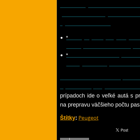
umiestnených za volantom Na
palubnú AC nabíjačku alebo
vyzerať nasledovne:
Z verejnej nabíjačky s výko
minút pre 75 kWh batériu (nab
Z 11 kW WallBoxu: úplné nab
hodiny 50 minút pre 50 kWh b
Priamou konkurenciou pre tút
SpaceTourer,
EQV od Merce
prípadoch ide o veľké autá s p
na prepravu väčšieho počtu pas
Peugeot
Štítky
: