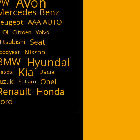
Avon
VW
Mercedes-Benz
eugeot
AAA AUTO
UDI
Citroen
Volvo
Seat
itsubishi
Nissan
oodyear
Hyundai
BMW
Kia
Dacia
azda
Opel
uzuki
Subaru
Renault
Honda
Ford