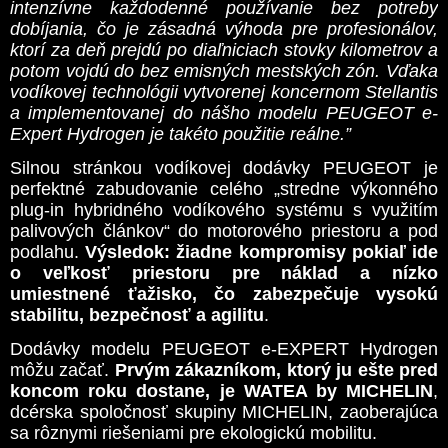
intenzívne každodenné používanie bez potreby
dobíjania, čo je zásadná výhoda pre profesionálov,
ktorí za deň prejdú po diaľniciach stovky kilometrov a
potom vojdú do bez emisných mestských zón. Vďaka
vodíkovej technológii vytvorenej koncernom Stellantis
a implementovanej do nášho modelu PEUGEOT e-
Expert Hydrogen je takéto použitie reálne.”
Silnou stránkou vodíkovej dodávky PEUGEOT je
perfektné zabudovanie celého „stredne výkonného
plug-in hybridného vodíkového systému s využitím
palivových článkov“ do motorového priestoru a pod
podlahu.
Výsledok: žiadne kompromisy pokiaľ ide
o veľkosť priestoru pre náklad a nízko
umiestnené ťažisko, čo zabezpečuje vysokú
stabilitu, bezpečnosť a agilitu
.
Dodávky modelu PEUGEOT e-EXPERT Hydrogen
môžu začať.
Prvým zákazníkom, ktorý ju ešte pred
koncom roku dostane, je WATEA by MICHELIN
,
dcérska spoločnosť skupiny MICHELIN, zaoberajúca
sa rôznymi riešeniami pre ekologickú mobilitu.