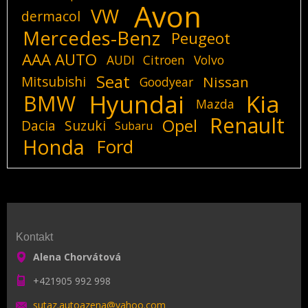
Avon
VW
dermacol
Mercedes-Benz
Peugeot
AAA AUTO
AUDI
Citroen
Volvo
Seat
Mitsubishi
Nissan
Goodyear
Hyundai
Kia
BMW
Mazda
Renault
Opel
Dacia
Suzuki
Subaru
Honda
Ford
Kontakt
Alena Chorvátová
+421905 992 998
sutaz.au
toazena@
yahoo.co
m