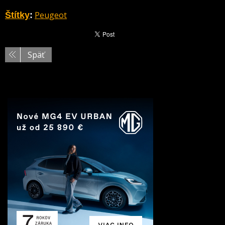
Peugeot
Štítky
:
Späť