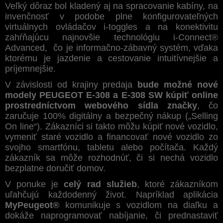
Veľký dôraz bol kladený aj na spracovanie kabíny, na
invenčnosť v podobe plne konfigurovateľných
virtuálnych ovládačov i-toggles a na konektivitu
zahŕňajúcu najnovšie technológiu i-Connect®
Advanced, čo je informačno-zábavný systém, vďaka
ktorému je jazdenie a cestovanie intuitívnejšie a
príjemnejšie.
V závislosti od krajiny predaja
bude
možné nové
modely PEUGEOT E-308 a E-308 SW kúpiť online
prostredníctvom webového sídla značky
, čo
zaručuje 100% digitálny a bezpečný nákup („Selling
On line“). Zákazníci si takto môžu kúpiť nové vozidlo,
vymeniť staré vozidlo a financovať nové vozidlo zo
svojho smartfónu, tabletu alebo počítača. Každý
zákazník sa môže rozhodnúť, či si nechá vozidlo
bezplatne doručiť domov.
V ponuke je
celý rad služieb
, ktoré zákazníkom
uľahčujú každodenný život. Napríklad aplikácia
MyPeugeot®
komunikuje s vozidlom na diaľku a
dokáže naprogramovať nabíjanie, či prednastaviť