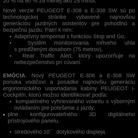
20 % na 80 % za menej ako 25 minút.
Nové verzie PEUGEOT E-308 a E-308 SW sú po
technologickej stránke vybavené najnovšou
generáciou jazdných asistentov pre pohodlnú a
bezpečnú jazdu. Patrí k nim:
•
Adaptívny tempomat s funkciou Stop and Go,
•
Systém monitorovania mŕtveho uhla
s predĺženým dosahom (75 metrov),
•
Rear Traffic Alert, ktorý upozorňuje na
nebezpečenstvo pri cúvaní.
EMÓCIA
. Nový PEUGEOT E-308 a E-308 SW
ponúka vodičovi a posádke najnovšiu generáciu
ergonomického usporiadania kabíny PEUGEOT i-
Cockpit®, ktorú možno identifikovať podľa:
•
kompaktného vyhrievaného volantu s výborným
ovládaním pre potešenie z jazdy,
plne konfigurovateľného 3D digitálneho
prístrojového panelu,
•
stredového 10´´ dotykového displeja.