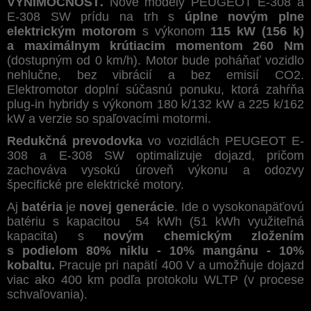
VÝNIMOČNOSŤ.
Nové modely PEUGEOT E-308 a
E-308 SW prídu na trh s
úplne novým plne
elektrickým motorom
s výkonom
115 kW (156 k)
a maximálnym krútiacim momentom 260 Nm
(dostupným od 0 km/h). Motor bude poháňať vozidlo
nehlučne, bez vibrácií a bez emisií CO2.
Elektromotor doplní súčasnú ponuku, ktorá zahŕňa
plug-in hybridy s výkonom 180 k/132 kW a 225 k/162
kW a verzie so spaľovacími motormi.
Redukčná prevodovka
vo vozidlách PEUGEOT E-
308 a E-308 SW optimalizuje dojazd, pričom
zachováva vysokú úroveň výkonu a odozvy
špecifické pre elektrické motory.
Aj
batéria
je
novej generácie
. Ide o vysokonapäťovú
batériu s kapacitou 54 kWh (51 kWh využiteľná
kapacita) s
novým chemickým zložením
s podielom 80% niklu - 10% mangánu - 10%
kobaltu.
Pracuje pri napätí 400 V a umožňuje dojazd
viac ako 400 km podľa protokolu WLTP (v procese
schvaľovania).