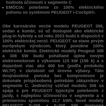
hodnota účinnosti v segmente C
EMÓCIA: potešenie zo 100% elektrického
pohonu so systémom PEUGEOT i-Cockpit®.
Obe karosárske verzie modelu PEUGEOT 308,
sedan a kombi, sú už dostupné ako elektrické
plug-in hybridy a od roku 2023 budú k dispozícii v
100% elektrickej verzii. PEUGEOT sa stane prvým
európskym výrobcom, ktorý ponúkne 100%
elektrické kombi. Elektrické modely Peugeot 308
a 308 SW budú poháňané úplne novým
elektromotorom s výkonom 115 kW (156 k) a s
dojazdom viac ako 400 km (podľa protokolu
WLTP) v závislosti od úrovne výbavy. Táto
dvojnásobná ponuka bez kompromisov je
dokonale prispôsobená potrebám zákazníkov v
segmente C. Jedinečný vzhľad modelu 308 sa
spája s pre PEUGEOT typickým potešením z
jazdy, s najlepšou účinnosťou v segmente a s
priemernou spotrebou 12,7 kWh. Nové modely
PEUGEOT E-308 a E-308 SW, dostupné