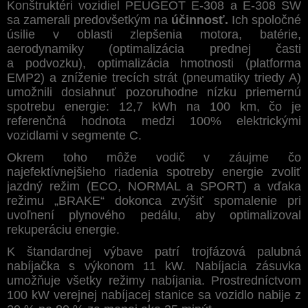
Konštruktéri vozidiel PEUGEOT E-308 a E-308 SW
sa zamerali predovšetkým na
účinnosť.
Ich spoločné
úsilie v oblasti zlepšenia motora, batérie,
aerodynamiky (optimalizácia prednej časti
a podvozku), optimalizácia hmotnosti (platforma
EMP2) a zníženie trecích strát (pneumatiky triedy A)
umožnili dosiahnuť pozoruhodne nízku priemernú
spotrebu energie: 12,7 kWh na 100 km, čo je
referenčná hodnota medzi 100% elektrickými
vozidlami v segmente C.
Okrem toho môže vodič v záujme čo
najefektívnejšieho riadenia spotreby energie zvoliť
jazdný režim (ECO, NORMAL a SPORT) a vďaka
režimu „BRAKE“ dokonca zvýšiť spomalenie pri
uvoľnení plynového pedálu, aby optimalizoval
rekuperáciu energie.
K štandardnej výbave patrí trojfázová palubná
nabíjačka s výkonom 11 kW. Nabíjacia zásuvka
umožňuje všetky režimy nabíjania. Prostredníctvom
100 kW verejnej nabíjacej stanice sa vozidlo nabije z