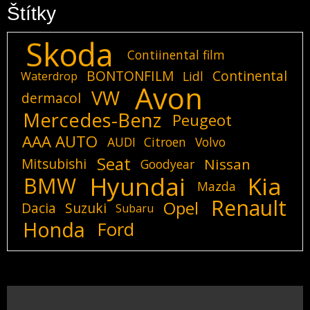
Štítky
Skoda
Contiinental film
BONTONFILM
Continental
Lidl
Waterdrop
Avon
VW
dermacol
Mercedes-Benz
Peugeot
AAA AUTO
AUDI
Citroen
Volvo
Seat
Mitsubishi
Nissan
Goodyear
Hyundai
Kia
BMW
Mazda
Renault
Opel
Dacia
Suzuki
Subaru
Honda
Ford