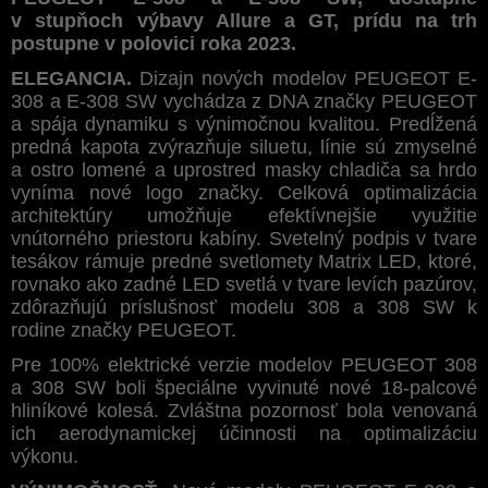
v stupňoch výbavy Allure a GT, prídu na trh
postupne v polovici roka 2023.
ELEGANCIA.
Dizajn nových modelov PEUGEOT E-
308 a E-308 SW vychádza z DNA značky PEUGEOT
a spája dynamiku s výnimočnou kvalitou. Predĺžená
predná kapota zvýrazňuje siluetu, línie sú zmyselné
a ostro lomené a uprostred masky chladiča sa hrdo
vyníma nové logo značky. Celková optimalizácia
architektúry umožňuje efektívnejšie využitie
vnútorného priestoru kabíny. Svetelný podpis v tvare
tesákov rámuje predné svetlomety Matrix LED, ktoré,
rovnako ako zadné LED svetlá v tvare levích pazúrov,
zdôrazňujú príslušnosť modelu 308 a 308 SW k
rodine značky PEUGEOT.
Pre 100% elektrické verzie modelov PEUGEOT 308
a 308 SW boli špeciálne vyvinuté nové 18-palcové
hliníkové kolesá. Zvláštna pozornosť bola venovaná
ich aerodynamickej účinnosti na optimalizáciu
výkonu.