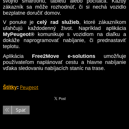
svojho smartfónu, tabletu alebo počítača. Každý
zákazník sa môže rozhodnúť, či si nechá vozidlo
bezplatne doručiť domov.
V ponuke je
celý rad služieb
, ktoré zákazníkom
uľahčujú každodenný život. Napríklad aplikácia
MyPeugeot®
komunikuje s vozidlom na diaľku a
dokáže naprogramovať nabíjanie, či prednastaviť
teplotu.
Aplikácia
Free2Move e-solutions
umožňuje
používateľom naplánovať cestu a hlavne nabíjanie
vďaka sledovaniu nabíjacích staníc na trase.
Peugeot
Štítky
:
Späť