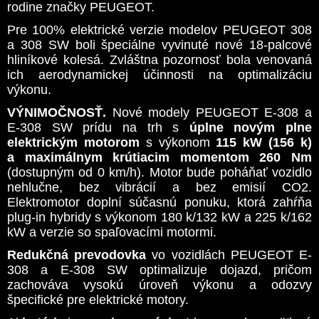
rodine značky PEUGEOT.
Pre 100% elektrické verzie modelov PEUGEOT 308
a 308 SW boli špeciálne vyvinuté nové 18-palcové
hliníkové kolesá. Zvláštna pozornosť bola venovaná
ich aerodynamickej účinnosti na optimalizáciu
výkonu.
VÝNIMOČNOSŤ.
Nové modely PEUGEOT E-308 a
E-308 SW prídu na trh s
úplne novým plne
elektrickým motorom
s výkonom
115 kW (156 k)
a maximálnym krútiacim momentom 260 Nm
(dostupným od 0 km/h). Motor bude poháňať vozidlo
nehlučne, bez vibrácií a bez emisií CO2.
Elektromotor doplní súčasnú ponuku, ktorá zahŕňa
plug-in hybridy s výkonom 180 k/132 kW a 225 k/162
kW a verzie so spaľovacími motormi.
Redukčná prevodovka
vo vozidlách PEUGEOT E-
308 a E-308 SW optimalizuje dojazd, pričom
zachováva vysokú úroveň výkonu a odozvy
špecifické pre elektrické motory.