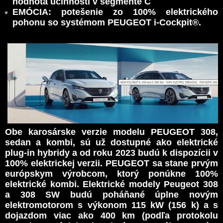
hodnota účinnosti v segmente C
EMÓCIA: potešenie zo 100% elektrického
pohonu so systémom PEUGEOT i-Cockpit®.
Obe karosárske verzie modelu PEUGEOT 308,
sedan a kombi, sú už dostupné ako elektrické
plug-in hybridy a od roku 2023 budú k dispozícii v
100% elektrickej verzii. PEUGEOT sa stane prvým
európskym výrobcom, ktorý ponúkne 100%
elektrické kombi. Elektrické modely Peugeot 308
a 308 SW budú poháňané úplne novým
elektromotorom s výkonom 115 kW (156 k) a s
dojazdom viac ako 400 km (podľa protokolu