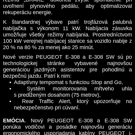
uvoľnení plynového pedálu, aby optimalizoval
rekuperáciu energie.
K štandardnej výbave patrí trojfázová palubná
nabíjačka s výkonom 11 kW. Nabíjacia zásuvka
umožňuje všetky režimy nabíjania. Prostredníctvom
100 kW verejnej nabíjacej stanice sa vozidlo nabije z
20 % na 80 % za menej ako 25 minút.
Nové verzie PEUGEOT E-308 a E-308 SW sú po
technologickej stránke vybavené najnovšou
generáciou jazdných asistentov pre pohodlnú a
bezpečnú jazdu. Patrí k nim:
•
Adaptívny tempomat s funkciou Stop and Go,
•
Systém monitorovania mŕtveho uhla
s predĺženým dosahom (75 metrov),
•
Rear Traffic Alert, ktorý upozorňuje na
nebezpečenstvo pri cúvaní.
EMÓCIA
. Nový PEUGEOT E-308 a E-308 SW
ponúka vodičovi a posádke najnovšiu generáciu
ergonomického usporiadania kabíny PEUGEOT i-