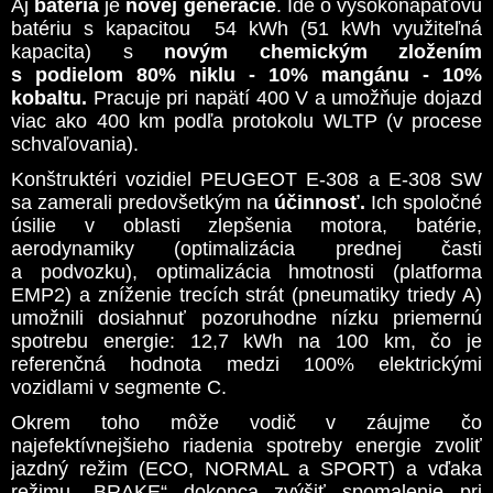
Aj
batéria
je
novej generácie
. Ide o vysokonapäťovú
batériu s kapacitou 54 kWh (51 kWh využiteľná
kapacita) s
novým chemickým zložením
s podielom 80% niklu - 10% mangánu - 10%
kobaltu.
Pracuje pri napätí 400 V a umožňuje dojazd
viac ako 400 km podľa protokolu WLTP (v procese
schvaľovania).
Konštruktéri vozidiel PEUGEOT E-308 a E-308 SW
sa zamerali predovšetkým na
účinnosť.
Ich spoločné
úsilie v oblasti zlepšenia motora, batérie,
aerodynamiky (optimalizácia prednej časti
a podvozku), optimalizácia hmotnosti (platforma
EMP2) a zníženie trecích strát (pneumatiky triedy A)
umožnili dosiahnuť pozoruhodne nízku priemernú
spotrebu energie: 12,7 kWh na 100 km, čo je
referenčná hodnota medzi 100% elektrickými
vozidlami v segmente C.
Okrem toho môže vodič v záujme čo
najefektívnejšieho riadenia spotreby energie zvoliť
jazdný režim (ECO, NORMAL a SPORT) a vďaka
režimu „BRAKE“ dokonca zvýšiť spomalenie pri