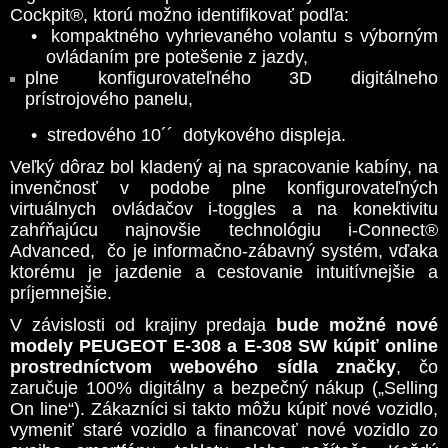
Cockpit®, ktorú možno identifikovať podľa:
•
kompaktného vyhrievaného volantu s výborným
ovládaním pre potešenie z jazdy,
plne konfigurovateľného 3D digitálneho
prístrojového panelu,
•
stredového 10´´ dotykového displeja.
Veľký dôraz bol kladený aj na spracovanie kabíny, na
invenčnosť v podobe plne konfigurovateľných
virtuálnych ovládačov i-toggles a na konektivitu
zahŕňajúcu najnovšie technológiu i-Connect®
Advanced, čo je informačno-zábavný systém, vďaka
ktorému je jazdenie a cestovanie intuitívnejšie a
príjemnejšie.
V závislosti od krajiny predaja
bude
možné nové
modely PEUGEOT E-308 a E-308 SW kúpiť online
prostredníctvom webového sídla značky
, čo
zaručuje 100% digitálny a bezpečný nákup („Selling
On line“). Zákazníci si takto môžu kúpiť nové vozidlo,
vymeniť staré vozidlo a financovať nové vozidlo zo