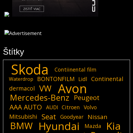
Štítky
Skoda
Contiinental film
BONTONFILM
Continental
Lidl
Waterdrop
Avon
VW
dermacol
Mercedes-Benz
Peugeot
AAA AUTO
AUDI
Citroen
Volvo
Seat
Mitsubishi
Nissan
Goodyear
Hyundai
Kia
BMW
Mazda