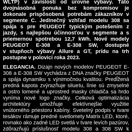
WLTP) v závislosti od úrovne výbavy. Táto
dvojnásobná ponuka bez kompromisov je
dokonale prispôsobená potrebám zákazníkov v
segmente C. Jedinečný vzhľad modelu 308 sa
spája s pre PEUGEOT typickým potešením z
jazdy, s najlepšou účinnosťou v segmente a s
priemernou spotrebou 12,7 kWh. Nové modely
PEUGEOT E-308 a E-308 SW, dostupné
v stupňoch výbavy Allure a GT, prídu na trh
postupne v polovici roka 2023.
ELEGANCIA.
Dizajn nových modelov PEUGEOT E-
308 a E-308 SW vychádza z DNA značky PEUGEOT
a spája dynamiku s výnimočnou kvalitou. Predĺžená
predná kapota zvýrazňuje siluetu, línie sú zmyselné
a ostro lomené a uprostred masky chladiča sa hrdo
vyníma nové logo značky. Celková optimalizácia
architektúry umožňuje efektívnejšie využitie
vnútorného priestoru kabíny. Svetelný podpis v tvare
tesákov rámuje predné svetlomety Matrix LED, ktoré,
rovnako ako zadné LED svetlá v tvare levích pazúrov,
zdôrazňujú príslušnosť modelu 308 a 308 SW k