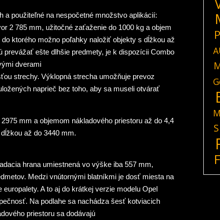
h a použiteľné na nespočetné množstvo aplikácií:
vor 2 785 mm, užitočné zaťaženie do 1000 kg a objem
P
, do ktorého možno poľahky naložiť objekty s dĺžkou až
A
ú prevážať ešte dlhšie predmety, je k dispozícii Combo
M
ovými dverami
sťou strechy. Výklopná strecha umožňuje prevoz
G
ložených naprieč bez toho, aby sa museli otvárať
M
m 2975 mm a objemom nákladového priestoru až do 4,4
S
s dĺžkou až do 3440 mm.
kladacia hrana umiestnená vo výške iba 557 mm,
dmetov. Medzi vnútornými blatníkmi je dosť miesta na
 europalety. A to aj do krátkej verzie modelu Opel
zpečnosť. Na podlahe sa nachádza šesť kotviacich
ladového priestoru sa dodávajú