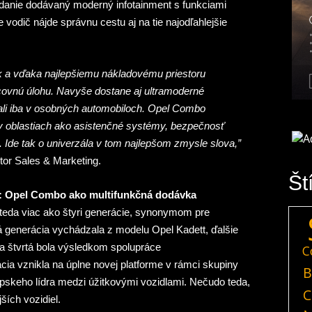
iadanie dodávaný moderný infotainment s funkciami
 vodič nájde správnu cestu aj na tie najodľahlejšie
k a vďaka najlepšiemu nákladovému priestoru
covnú úlohu. Navyše dostane aj ultramoderné
vali iba v osobných automobiloch. Opel Combo
e v oblastiach ako asistenčné systémy, bezpečnosť
 Ide tak o univerzála v tom najlepšom zmysle slova,”
tor Sales & Marketing.
Št
a: Opel Combo ako multifunkčná dodávka
teda viac ako štyri generácie, synonymom pre
 generácia vychádzala z modelu Opel Kadett, ďalšie
 štvrtá bola výsledkom spolupráce
C
ácia vznikla na úplne novej platforme v rámci skupiny
B
skeho lídra medzi úžitkovými vozidlami. Nečudo teda,
C
ších vozidiel.