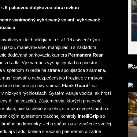
nt s 8-palcovou dotykovou obrazovkou
ente výnimočný vyhrievaný volant, vyhrievané
tizácia
ovatívnymi technológiami a s až 19 asistenčnými
jú jazdu, manévrovanie, manipuláciu s nákladom
danie dodávaná parkovacia kamera
Permanent Rear
tné zrkadlo. Významne zvyšuje výhľad na priestor
á v spätnom zrkadle na strane spolujazdca znamená,
ž nemusí obávať o nebezpečenstvo hroziace v mŕtvom
2
adanie dostane aj nový snímač
Flank Guard
na
v nízkych rýchlostiach. Systém varuje vodiča, ak hrozí
steny či iné vozidlá). Záujemcovia, ktorých pracovné
u v blate, piesku alebo v snehu, si môžu svoje Combo s
ktronickým systémom trakčnej kontroly
IntelliGrip
so
áročné podmioenky. Jeho súčasťou je zvýšenie svetlej
predu aj vzadu, kolesá s väčším priemerom a zadné