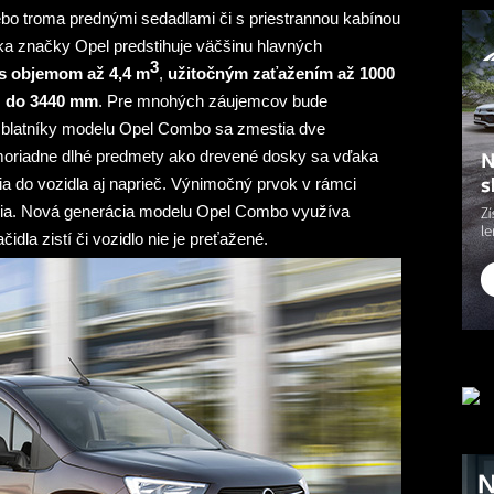
bo troma prednými sedadlami či s priestrannou kabínou
ka značky Opel predstihuje väčšinu hlavných
3
s objemom až 4,4 m
,
užitočným zaťažením až 1000
ž do 3440 mm
. Pre mnohých záujemcov bude
 blatníky modelu Opel Combo sa zmestia dve
Mimoriadne dlhé predmety ako drevené dosky sa vďaka
a do vozidla aj naprieč. Výnimočný prvok v rámci
ia. Nová generácia modelu Opel Combo využíva
ačidla zistí či vozidlo nie je preťažené.