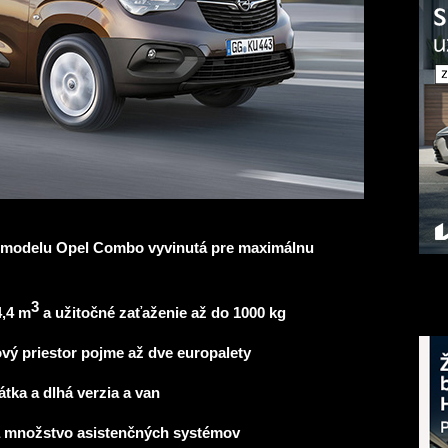
cia modelu Opel Combo vyvinutá pre maximálnu
3
4,4 m
a užitočné zaťaženie až do 1000 kg
ový priestor pojme až dve europalety
átka a dlhá verzia a van
a množstvo asistenčných systémov