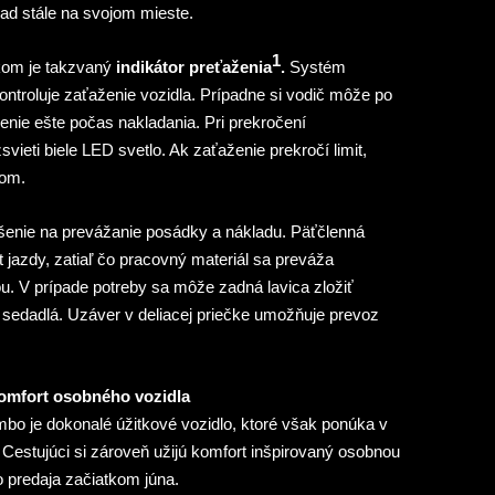
ad stále na svojom mieste.
1
om je takzvaný
indikátor preťaženia
.
Systém
ntroluje zaťaženie vozidla. Prípadne si vodič môže po
aženie ešte počas nakladania. Pri prekročení
vieti biele LED svetlo. Ak zaťaženie prekročí limit,
kom.
enie na prevážanie posádky a nákladu. Päťčlenná
 jazdy, zatiaľ čo pracovný materiál sa
preváža
u. V prípade potreby sa môže zadná lavica zložiť
 sedadlá. Uzáver v deliacej priečke umožňuje prevoz
komfort osobného vozidla
ombo je dokonalé úžitkové vozidlo, ktoré však ponúka v
Cestujúci si zároveň užijú komfort inšpirovaný osobnou
o predaja začiatkom júna.