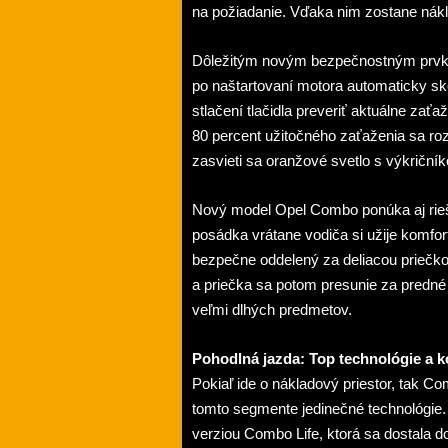
na požiadanie. Vďaka nim zostane nákl
Dôležitým novým bezpečnostným prvk
po naštartovaní motora automaticky sko
stlačení tlačidla preveriť aktuálne zať
80 percent užitočného zaťaženia sa rozs
zasvieti sa oranžové svetlo s výkriční
Nový model Opel Combo ponúka aj rieš
posádka vrátane vodiča si užije komfort
bezpečne oddelený za deliacou priečko
a priečka sa potom presunie za predné
veľmi dlhých predmetov.
Pohodlná jazda: Top technológie a 
Pokiaľ ide o nákladový priestor, tak C
tomto segmente jedinečné technológie. 
verziou Combo Life, ktorá sa dostala d