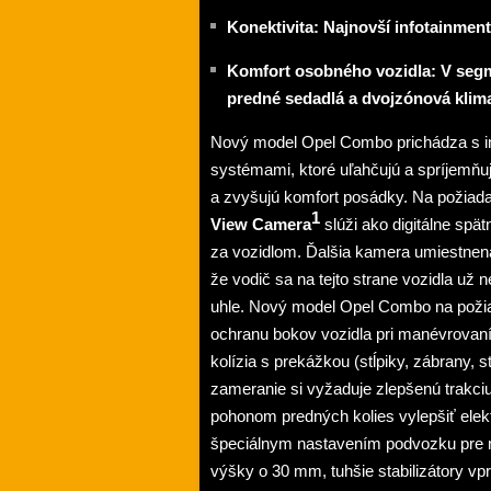
Konektivita: Najnovší infotainme
Komfort osobného vozidla: V segm
predné sedadlá a dvojzónová klima
Nový model Opel Combo prichádza s in
systémami, ktoré uľahčujú a spríjemňu
a zvyšujú komfort posádky. Na požia
1
View Camera
slúži ako digitálne spä
za vozidlom. Ďalšia kamera umiestnen
že vodič sa na tejto strane vozidla u
uhle. Nový model Opel Combo na poži
ochranu bokov vozidla pri manévrovaní 
kolízia s prekážkou (stĺpiky, zábrany, 
zameranie si vyžaduje zlepšenú trakci
pohonom predných kolies vylepšiť ele
špeciálnym nastavením podvozku pre n
výšky o 30 mm, tuhšie stabilizátory v