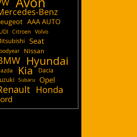
Avon
VW
Mercedes-Benz
eugeot
AAA AUTO
UDI
Citroen
Volvo
Seat
itsubishi
Nissan
oodyear
Hyundai
BMW
Kia
Dacia
azda
Opel
uzuki
Subaru
Renault
Honda
Ford