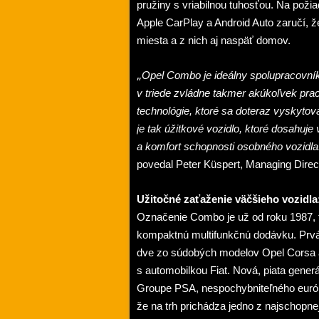
pružiny s vriabilnou tuhosťou. Na pož
Apple CarPlay a Android Auto zaručí, že
miesta a z nich aj naspäť domov.
„
Opel Combo je ideálny spolupracovní
v triede zvládne takmer akúkoľvek pra
technológie, ktoré sa doteraz vyskyto
je tak úžitkové vozidlo, ktoré dosahuj
a komfort
schopnosti osobného vozidla.
povedal Peter Küspert, Managing Direc
Užitočné zaťaženie väčšieho vozidl
Označenie Combo je už od roku 1987, 
kompaktnú multifunkčnú dodávku. Prvá
dve zo súdobých modelov Opel Corsa a
s automobilkou Fiat. Nová, piata gener
Groupe PSA, nespochybniteľného európ
že na trh prichádza jedno z najschopnej