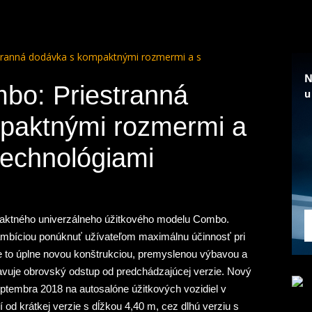
tranná dodávka s kompaktnými rozmermi a s
bo: Priestranná
paktnými rozmermi a
technológiami
paktného univerzálneho úžitkového modelu Combo.
mbíciou ponúknuť užívateľom maximálnu účinnosť pri
je to úplne novou konštrukciou, premyslenou výbavou a
avuje obrovský odstup od predchádzajúcej verzie. Nový
eptembra 2018
na autosalóne úžitkových vozidiel v
 od krátkej verzie s dĺžkou 4,40 m, cez dlhú verziu s