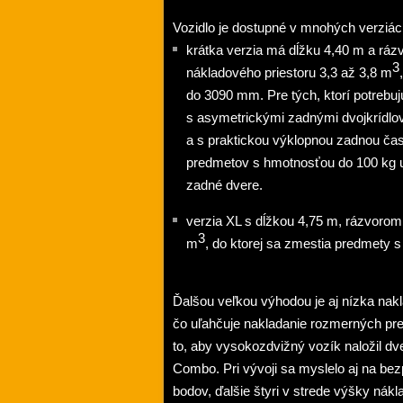
Vozidlo je dostupné v mnohých verziác
krátka verzia má dĺžku 4,40 m a ráz
3
nákladového priestoru 3,3 až 3,8 m
do 3090 mm. Pre tých, ktorí potrebuj
s asymetrickými zadnými dvojkrídl
a s praktickou výklopnou zadnou ča
predmetov s hmotnosťou do 100 kg u
zadné dvere.
verzia XL s dĺžkou 4,75 m, rázvoro
3
m
, do ktorej sa zmestia predmety 
Ďalšou veľkou výhodou je aj nízka na
čo uľahčuje nakladanie rozmerných pre
to, aby vysokozdvižný vozík naložil dve
Combo. Pri vývoji sa myslelo aj na be
bodov, ďalšie štyri v strede výšky nák