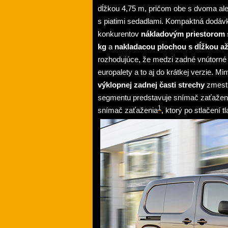
dĺžkou 4,75 m, pričom obe s dvoma ale
s piatimi sedadlami. Kompaktná dodáv
konkurentov
nákladovým priestorom 
kg
a
nakladacou plochou s dĺžkou a
rozhodujúce, že medzi zadné vnútorné
europalety a to aj do krátkej verzie. 
výklopnej zadnej časti strechy
zmesti
segmentu predstavuje snímač zaťažen
1
snímač zaťaženia
, ktorý
po stlačení tl