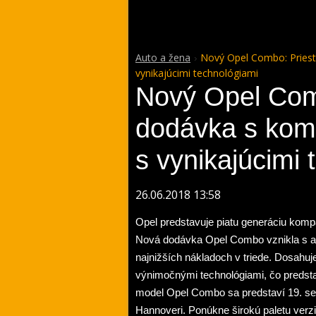
Auto a žena
Nový Opel Combo: Pries
vynikajúcimi technológiami
Nový Opel Com
dodávka s kom
s vynikajúcimi 
26.06.2018 13:58
Opel predstavuje piatu generáciu kom
Nová dodávka Opel Combo vznikla s a
najnižších nákladoch v triede. Dosahu
výnimočnými technológiami, čo predst
model Opel Combo sa predstaví 19. s
Hannoveri. Ponúkne širokú paletu verzií