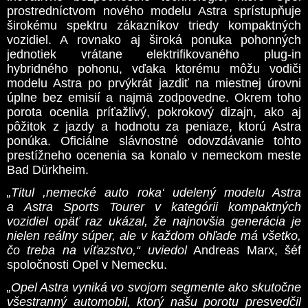
prostredníctvom nového modelu Astra sprístupňuje
širokému spektru zákazníkov triedy kompaktných
vozidiel. A rovnako aj široká ponuka pohonných
jednotiek vrátane elektrifikovaného plug-in
hybridného pohonu, vďaka ktorému môžu vodiči
modelu Astra po prvýkrát jazdiť na miestnej úrovni
úplne bez emisií a najmä zodpovedne. Okrem toho
porota ocenila príťažlivý, pokrokový dizajn, ako aj
pôžitok z jazdy a hodnotu za peniaze, ktorú Astra
ponúka. Oficiálne slávnostné odovzdávanie tohto
prestížneho ocenenia sa konalo v nemeckom meste
Bad Dürkheim.
„Titul ,nemecké auto roka‘ udelený modelu Astra
a Astra Sports Tourer v kategórii kompaktných
vozidiel opäť raz ukázal, že najnovšia generácia je
nielen reálny súper, ale v každom ohľade má všetko,
čo treba na víťazstvo,“ uviedol
Andreas Marx, šéf
spoločnosti Opel v Nemecku.
„Opel Astra vyniká vo svojom segmente ako skutočne
všestranný automobil, ktorý našu porotu presvedčil