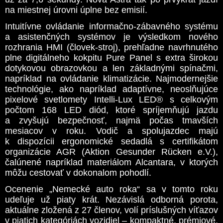
na miestnej úrovni úplne bez emisií.
Intuitívne ovládanie informačno-zábavného systému
a asistenčných systémov je výsledkom nového
rozhrania HMI (človek-stroj), prehľadne navrhnutého
plne digitálneho kokpitu Pure Panel s extra širokou
dotykovou obrazovkou a len základnými spínačmi,
napríklad na ovládanie klimatizácie. Najmodernejšie
technológie, ako napríklad adaptívne, neoslňujúce
pixelové svetlomety Intelli-Lux LED® s celkovým
počtom 168 LED diód, ktoré spríjemňujú jazdu
a zvyšujú bezpečnosť, najmä počas tmavších
mesiacov v roku. Vodič a spolujazdec majú
k dispozícii ergonomické sedadlá s certifikátom
organizácie AGR (Aktion Gesunder Rücken e.V.),
čalúnené napríklad materiálom Alcantara, v ktorých
môžu cestovať v dokonalom pohodlí.
Ocenenie „Nemecké auto roka“ sa v tomto roku
udeľuje už piaty krát. Nezávislá odborná porota,
aktuálne zložená z 27 členov, volí príslušných víťazov
v piatich kategóriách vozidiel – kompaktné, prémiové,