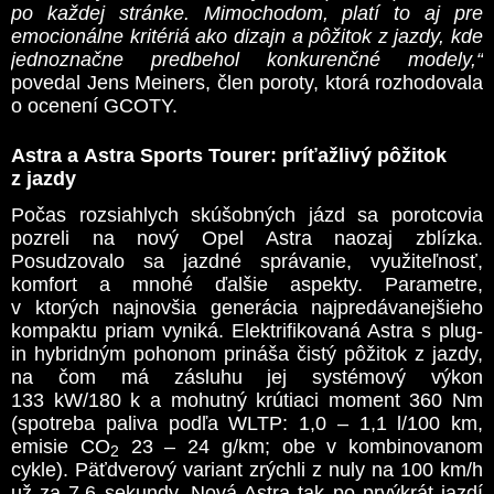
po každej stránke. Mimochodom, platí to aj pre
emocionálne kritériá ako dizajn a pôžitok z jazdy, kde
jednoznačne predbehol konkurenčné modely,“
povedal Jens Meiners, člen poroty, ktorá rozhodovala
o ocenení GCOTY.
Astra a Astra Sports Tourer: príťažlivý pôžitok
z jazdy
Počas rozsiahlych skúšobných jázd sa porotcovia
pozreli na nový Opel Astra naozaj zblízka.
Posudzovalo sa jazdné správanie, využiteľnosť,
komfort a mnohé ďalšie aspekty. Parametre,
v ktorých najnovšia generácia najpredávanejšieho
kompaktu priam vyniká. Elektrifikovaná Astra s plug-
in hybridným pohonom prináša čistý pôžitok z jazdy,
na čom má zásluhu jej systémový výkon
133 kW/180 k a mohutný krútiaci moment 360 Nm
(spotreba paliva podľa WLTP: 1,0 – 1,1 l/100 km,
emisie CO
23 – 24 g/km; obe v kombinovanom
2
cykle). Päťdverový variant zrýchli z nuly na 100 km/h
už za 7,6 sekundy. Nová Astra tak po prvýkrát jazdí