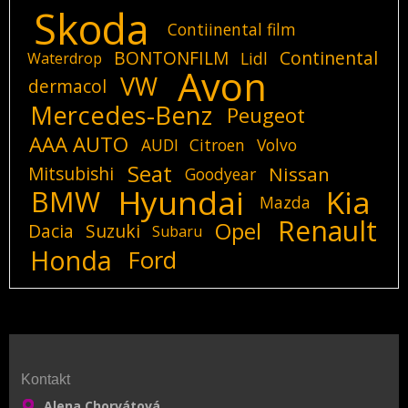
Skoda
Contiinental film
BONTONFILM
Continental
Lidl
Waterdrop
Avon
VW
dermacol
Mercedes-Benz
Peugeot
AAA AUTO
AUDI
Citroen
Volvo
Seat
Mitsubishi
Nissan
Goodyear
Hyundai
Kia
BMW
Mazda
Renault
Opel
Dacia
Suzuki
Subaru
Honda
Ford
Kontakt
Alena Chorvátová