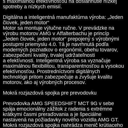
s maximálnou efektívnosťou na dosiahnutie nízkej
spotreby a nízkych emisií.
Digitálna a inteligentná manufaktúrna výroba: „Jeden
človek, jeden motor“
Motor sa montuje výlučne ručne. V prevádzke na
výrobu motorov AMG v Affalterbachu je princíp
„Jeden človek, jeden motor“ prepojený s výrobnými
postupmi priemyslu 4.0. Tá je navrhnutá podľa
moderných poznatkov o ergonómii, obehu tovarov,
zabezpečení kvality, trvalej udržateľnosti
a efektívnosti. Inteligentná výroba sa vyznačuje
maximálnou flexibilitou, transparentnosťou a vysokou
efektívnosťou. Prostredníctvom digitálnych
technológii pritom zabezpečuje a zvyšuje kvalitu
motorov, ako aj výrobných procesov.
Mokrá rozjazdová spojka pre prevodovku
Prevodovka AMG SPEEDSHIFT MCT 9G v sebe
spája emocionálny zážitok z radenia s extrémne
krátkymi časmi preraďovania a je špeciálne
nastavená na požiadavky nového vozidla AMG GT.
Mokrá rozjazdová spojka nahrádza menič krútiaceho