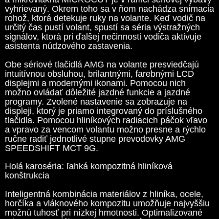
vyhrievaný. Okrem toho sa v ňom nachádza snímacia
rohož, ktorá detekuje ruky na volante. Keď vodič na
určitý čas pustí volant, spustí sa séria výstražných
signálov, ktorá pri ďalšej nečinnosti vodiča aktivuje
asistenta núdzového zastavenia.
Obe sériové tlačidlá AMG na volante presviedčajú
intuitívnou obsluhou, brilantnými, farebnými LCD
displejmi a modernými ikonami. Pomocou nich
možno ovládať dôležité jazdné funkcie a jazdné
programy. Zvolené nastavenie sa zobrazuje na
displeji, ktorý je priamo integrovaný do príslušného
tlačidla. Pomocou hliníkových radiacich páčok vľavo
a vpravo za vencom volantu možno presne a rýchlo
ručne radiť jednotlivé stupne prevodovky AMG
SPEEDSHIFT MCT 9G.
Holá karoséria: ľahká kompozitná hliníková
konštrukcia
Inteligentná kombinácia materiálov z hliníka, ocele,
horčíka a vláknového kompozitu umožňuje najvyššiu
možnú tuhosť pri nízkej hmotnosti. Optimalizované