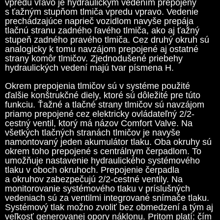
vpredu vľavo je hydraulickým vedením prepojený
s ťažným stupňom tlmiča vpredu vpravo. Vedenie
prechádzajúce naprieč vozidlom navyše prepája
tlačnú stranu zadného ľavého tlmiča, ako aj ťažný
stupeň zadného pravého tlmiča. Cez druhý okruh sú
analogicky k tomu navzájom prepojené aj ostatné
strany komôr tlmičov. Zjednodušené priebehy
hydraulických vedení majú tvar písmena H.
Okrem prepojenia tlmičov sú v systéme použité
ďalšie konštrukčné diely, ktoré sú dôležité pre túto
funkciu. Ťažné a tlačné strany tlmičov sú navzájom
priamo prepojené cez elektricky ovládateľný 2/2-
cestný ventil, ktorý má názov Comfort Valve. Na
všetkých tlačných stranách tlmičov je navyše
namontovaný jeden akumulátor tlaku. Oba okruhy sú
okrem toho prepojené s centrálnym čerpadlom. To
umožňuje nastavenie hydraulického systémového
tlaku v oboch okruhoch. Prepojenie čerpadla
a okruhov zabezpečujú 2/2-cestné ventily. Na
monitorovanie systémového tlaku v príslušných
vedeniach sú za ventilmi integrované snímače tlaku.
Systémový tlak možno zvoliť bez obmedzení a tým aj
veľkosť generovanej opory náklonu. Pritom platí: čím