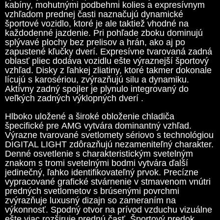
kabíny, mohutnými podbehmi kolies a expresívnym
vzhľadom prednej časti naznačujú dynamické
športové vozidlo, ktoré je ale taktiež vhodné na
každodenné jazdenie. Pri pohľade zboku dominujú
splývavé plochy bez prelisov a hrán, ako aj po
zapustené kľučky dverí. Expresívne tvarovaná zadná
oblasť pliec dodáva vozidlu ešte výraznejší športový
vzhľad. Disky z ľahkej zliatiny, ktoré takmer dokonale
lícujú s karosériou, zvýrazňujú silu a dynamiku.
Aktívny zadný spojler je plynulo integrovaný do
veľkých zadných výklopných dverí .
Hlboko uložené a široké obloženie chladiča
špecifické pre AMG vytvára dominantný vzhľad.
Výrazne tvarované svetlomety sériovo s technológiou
DIGITAL LIGHT zdôrazňujú nezameniteľný charakter.
Denné osvetlenie s charakteristickým svetelným
znakom s tromi svetelnými bodmi vytvára ďalší
jedinečný, ľahko identifikovateľný prvok. Precízne
vypracované grafické stvárnenie v stmavenom vnútri
predných svetlometov s brúsenými povrchmi
zvýrazňuje luxusný dizajn so zameraním na
výkonnosť. Spodný otvor na prívod vzduchu vizuálne
ešte viac rozširuje prednú časť. Športový predok