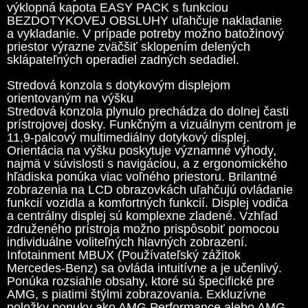
výklopná kapota EASY PACK s funkciou
BEZDOTYKOVEJ OBSLUHY uľahčuje nakladanie
a vykladanie. V prípade potreby možno batožinový
priestor výrazne zväčšiť sklopením delených
sklápateľných operadiel zadných sedadiel.
Stredová konzola s dotykovým displejom
orientovaným na výšku
Stredová konzola plynulo prechádza do dolnej časti
prístrojovej dosky. Funkčným a vizuálnym centrom je
11,9-palcový multimediálny dotykový displej.
Orientácia na výšku poskytuje významné výhody,
najmä v súvislosti s navigáciou, a z ergonomického
hľadiska ponúka viac voľného priestoru. Brilantné
zobrazenia na LCD obrazovkách uľahčujú ovládanie
funkcií vozidla a komfortných funkcií. Displej vodiča
a centrálny displej sú komplexne zladené. Vzhľad
združeného prístroja možno prispôsobiť pomocou
individuálne voliteľných hlavných zobrazení.
Infotainment MBUX (Používateľský zážitok
Mercedes-Benz) sa ovláda intuitívne a je učenlivý.
Ponúka rozsiahle obsahy, ktoré sú špecifické pre
AMG, s piatimi štýlmi zobrazovania. Exkluzívne
položky ponuky ako AMG Performance alebo AMG