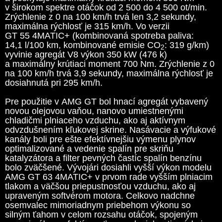
v širokom spektre otáčok od 2 500 do 4 500 ot/min.
Zrýchlenie z 0 na 100 km/h trvá len 3,2 sekundy,
maximálna rýchlosť je 315 km/h. Vo verzii
GT 55 4MATIC+ (kombinovaná spotreba paliva:
14,1 l/100 km, kombinované emisie CO
: 319 g/km)
2
vyvinie agregát V8 výkon 350 kW (476 k)
a maximálny krútiaci moment 700 Nm. Zrýchlenie z 0
na 100 km/h trvá 3,9 sekundy, maximálna rýchlosť je
dosiahnutá pri 295 km/h.
Pre použitie v AMG GT bol hnací agregát vybavený
novou olejovou vaňou, nanovo umiestnenými
chladičmi plniaceho vzduchu, ako aj aktívnym
odvzdušnením kľukovej skrine. Nasávacie a výfukové
kanály boli pre ešte efektívnejšiu výmenu plynov
optimalizované a vedenie spalín pre skriňu
katalyzátora a filter pevných častíc spalín benzínu
bolo zväčšené. Vývojári dosiahli vyšší výkon modelu
AMG GT 63 4MATIC+ v prvom rade vyšším plniacim
tlakom a väčšou priepustnosťou vzduchu, ako aj
upraveným softvérom motora. Celkovo nadchne
osemvalec mimoriadnym priebehom výkonu so
silným ťahom v celom rozsahu otáčok, spojeným