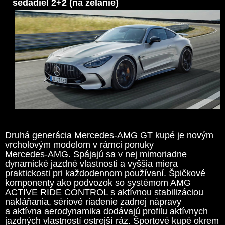
sedadiel 2+2 (na želanie)
Druhá generácia Mercedes-AMG GT kupé je novým
vrcholovým modelom v rámci ponuky
Mercedes‑AMG. Spájajú sa v nej mimoriadne
dynamické jazdné vlastnosti a vyššia miera
praktickosti pri každodennom používaní. Špičkové
komponenty ako podvozok so systémom AMG
ACTIVE RIDE CONTROL s aktívnou stabilizáciou
nakláňania, sériové riadenie zadnej nápravy
a aktívna aerodynamika dodávajú profilu aktívnych
jazdných vlastností ostrejší ráz. Športové kupé okrem