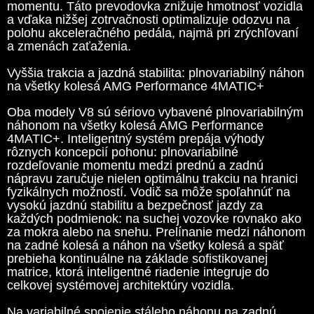
momentu. Táto prevodovka znižuje hmotnosť vozidla
a vďaka nižšej zotrvačnosti optimalizuje odozvu na
polohu akceleračného pedála, najmä pri zrýchľovaní
a zmenách zaťaženia.
Vyššia trakcia a jazdná stabilita: plnovariabilný náhon
na všetky kolesá AMG Performance 4MATIC+
Oba modely V8 sú sériovo vybavené plnovariabilným
náhonom na všetky kolesá AMG Performance
4MATIC+. Inteligentný systém prepája výhody
rôznych koncepcií pohonu: plnovariabilné
rozdeľovanie momentu medzi prednú a zadnú
nápravu zaručuje nielen optimálnu trakciu na hranici
fyzikálnych možností. Vodič sa môže spoľahnúť na
vysokú jazdnú stabilitu a bezpečnosť jazdy za
každých podmienok: na suchej vozovke rovnako ako
za mokra alebo na snehu. Prelínanie medzi náhonom
na zadné kolesá a náhon na všetky kolesá a späť
prebieha kontinuálne na základe sofistikovanej
matrice, ktorá inteligentné riadenie integruje do
celkovej systémovej architektúry vozidla.
Na variabilné spojenie stáleho náhonu na zadnú