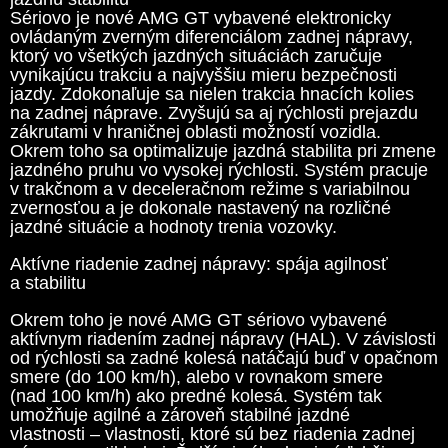
Sériovo je nové AMG GT vybavené elektronicky
ovládaným zverným diferenciálom zadnej nápravy,
ktorý vo všetkých jazdných situáciách zaručuje
vynikajúcu trakciu a najvyššiu mieru bezpečnosti
jazdy. Zdokonaľuje sa nielen trakcia hnacích kolies
na zadnej náprave. Zvyšujú sa aj rýchlosti prejazdu
zákrutami v hraničnej oblasti možností vozidla.
Okrem toho sa optimalizuje jazdná stabilita pri zmene
jazdného pruhu vo vysokej rýchlosti. Systém pracuje
v trakčnom a v deceleračnom režime s variabilnou
zvernosťou a je dokonale nastavený na rozličné
jazdné situácie a hodnoty trenia vozovky.
Aktívne riadenie zadnej nápravy: spája agilnosť
a stabilitu
Okrem toho je nové AMG GT sériovo vybavené
aktívnym riadením zadnej nápravy (HAL). V závislosti
od rýchlosti sa zadné kolesá natáčajú buď v opačnom
smere (do 100 km/h), alebo v rovnakom smere
(nad 100 km/h) ako predné kolesá. Systém tak
umožňuje agilné a zároveň stabilné jazdné
vlastnosti – vlastnosti, ktoré sú bez riadenia zadnej