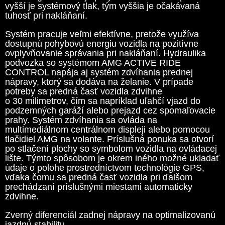
vyšší je systémový tlak, tým vyššia je očakávaná
tuhosť pri nakláňaní.
Systém pracuje veľmi efektívne, pretože využíva
dostupnú pohybovú energiu vozidla na pozitívne
ovplyvňovanie správania pri nakláňaní. Hydraulika
podvozka so systémom AMG ACTIVE RIDE
CONTROL napája aj systém zdvíhania prednej
nápravy, ktorý sa dodáva na želanie. V prípade
potreby sa predná časť vozidla zdvihne
o 30 milimetrov, čím sa napríklad uľahčí vjazd do
podzemných garáží alebo prejazd cez spomaľovacie
prahy. Systém zdvíhania sa ovláda na
multimediálnom centrálnom displeji alebo pomocou
tlačidiel AMG na volante. Príslušná ponuka sa otvorí
po stlačení plochy so symbolom vozidla na ovládacej
lište. Týmto spôsobom je okrem iného možné ukladať
údaje o polohe prostredníctvom technológie GPS,
vďaka čomu sa predná časť vozidla pri ďalšom
prechádzaní príslušnými miestami automaticky
zdvihne.
Zverný diferenciál zadnej nápravy na optimalizovanú
jazdnú stabilitu