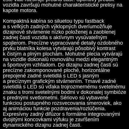
vozidla završujú mohutné charakteristické prelisy na
kapote motora.
Kompaktná kabína so siluetou typu fastback
a s veľkých zadných výklopných dveríumožňuje
dizajnové stvárnenie nízko položenej a zaoblenej
zadnej časti vozidla s aktívnym vysúvateľným
spojlerom. Precízne vypracované detaily ozdobného
prvku blatníka kolesa vytvárajú pôsobivý kontrast
k čistým a plným plochám. Mohutné plecia vytvárajú
na vozidle dokonalú rovnováhu medzi elegantným
a športovým vzhľadom. Do dizajnu zadnej časti sú
precízne zakomponované ploché, horizontálne
prepojené zadné svietidlá s LED s jasným
a precíznym grafickým stvárnením. Tmavé zadné
svietidlá s LED sú vďaka trojrozmernému svetelnému
znaku s tromi svetelnými bodmi v dokonalej symbióze
s prednými svetlometmi. Sériovo sú vybavené
funkciou postupného rozsvecovania smeroviek, ako
aj animáciou funkcie pozdravenia/rozlúčenia.
Expresívny zadný difúzor s formálne integrovanými
dvojitými koncovkami výfuku je zavŕšením
dynamického dizajnu zadnej časti.