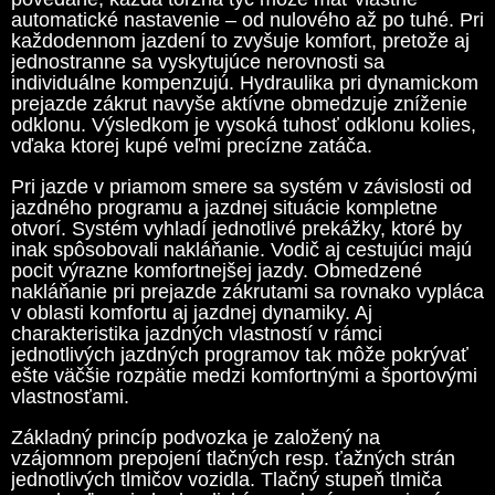
automatické nastavenie – od nulového až po tuhé. Pri
každodennom jazdení to zvyšuje komfort, pretože aj
jednostranne sa vyskytujúce nerovnosti sa
individuálne kompenzujú. Hydraulika pri dynamickom
prejazde zákrut navyše aktívne obmedzuje zníženie
odklonu. Výsledkom je vysoká tuhosť odklonu kolies,
vďaka ktorej kupé veľmi precízne zatáča.
Pri jazde v priamom smere sa systém v závislosti od
jazdného programu a jazdnej situácie kompletne
otvorí. Systém vyhladí jednotlivé prekážky, ktoré by
inak spôsobovali nakláňanie. Vodič aj cestujúci majú
pocit výrazne komfortnejšej jazdy. Obmedzené
nakláňanie pri prejazde zákrutami sa rovnako vypláca
v oblasti komfortu aj jazdnej dynamiky. Aj
charakteristika jazdných vlastností v rámci
jednotlivých jazdných programov tak môže pokrývať
ešte väčšie rozpätie medzi komfortnými a športovými
vlastnosťami.
Základný princíp podvozka je založený na
vzájomnom prepojení tlačných resp. ťažných strán
jednotlivých tlmičov vozidla. Tlačný stupeň tlmiča