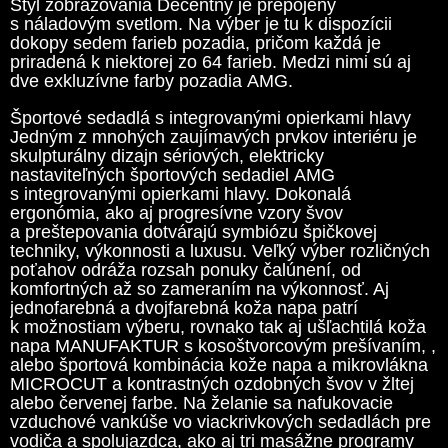
Štýl zobrazovania Decentný je prepojený
s náladovým svetlom. Na výber je tu k dispozícii
dokopy sedem farieb pozadia, pričom každá je
priradená k niektorej zo 64 farieb. Medzi nimi sú aj
dve exkluzívne farby pozadia AMG.
Športové sedadlá s integrovanými opierkami hlavy
Jedným z mnohých zaujímavých prvkov interiéru je
skulpturálny dizajn sériových, elektricky
nastaviteľných športových sedadiel AMG
s integrovanými opierkami hlavy. Dokonalá
ergonómia, ako aj progresívne vzory švov
a preštepovania dotvárajú symbiózu špičkovej
techniky, výkonnosti a luxusu. Veľký výber rozličných
poťahov odráža rozsah ponuky čalúnení, od
komfortných až so zameraním na výkonnosť. Aj
jednofarebná a dvojfarebná koža napa patrí
k možnostiam výberu, rovnako tak aj ušľachtilá koža
napa MANUFAKTUR s kosoštvorcovým prešívaním, ,
alebo športová kombinácia kože napa a mikrovlákna
MICROCUT a kontrastných ozdobných švov v žltej
alebo červenej farbe. Na želanie sa nafukovacie
vzduchové vankúše vo viackrivkových sedadlách pre
vodiča a spolujazdca, ako aj tri masážne programy