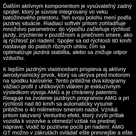
Ďalším aktívnym komponentom je vysúvateľný zadný
spojler, ktorý je súvisle integrovaný vo veku
batožinového priestoru. Ten svoju polohu mení podľa
jazdnej situácie. Riadiaci softvér pritom zohľadňuje
množstvo parametrov: do výpočtu začleňuje rýchlosť
jazdy, zrýchlenie v pozdĺžnom a priečnom smere, ako
aj rýchlosť pri riadení. Spojler sa od rýchlosti 80 km/h
nastavuje do piatich rôznych uhlov, čím sa
optimalizuje jazdná stabilita, alebo sa znižuje odpor
vzduchu.
K lepším jazdným vlastnostiam prispieva aj aktívny
aerodynamický prvok, ktorý sa ukrýva pred motorom
na spodku karosérie. Tento približne dva kilogramy
vážiaci profil z uhlíkových vlákien je exkluzívnym
výsledkom vývoja AMG a je chránený patentmi.
Reaguje na zvolenie jazdných programov AMG a pri
rýchlosti nad 80 km/h sa automaticky vysunie
približne o 40 milimetrov smerom nadol. Vzniká
pritom takzvaný Venturiho efekt, ktorý zvýši prítlak
vozidla k vozovke a obmedzí vztlak na prednej
náprave. Vodič to pozitívne pocíti pri riadení: AMG
GT možno v zákrutách ovládať ešte presnejšie a ešte