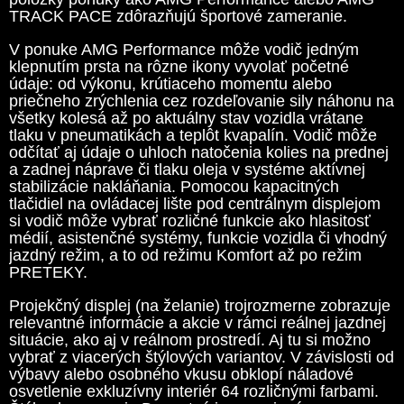
TRACK PACE zdôrazňujú športové zameranie.
V ponuke AMG Performance môže vodič jedným
klepnutím prsta na rôzne ikony vyvolať početné
údaje: od výkonu, krútiaceho momentu alebo
priečneho zrýchlenia cez rozdeľovanie sily náhonu na
všetky kolesá až po aktuálny stav vozidla vrátane
tlaku v pneumatikách a teplôt kvapalín. Vodič môže
odčítať aj údaje o uhloch natočenia kolies na prednej
a zadnej náprave či tlaku oleja v systéme aktívnej
stabilizácie nakláňania. Pomocou kapacitných
tlačidiel na ovládacej lište pod centrálnym displejom
si vodič môže vybrať rozličné funkcie ako hlasitosť
médií, asistenčné systémy, funkcie vozidla či vhodný
jazdný režim, a to od režimu Komfort až po režim
PRETEKY.
Projekčný displej (na želanie) trojrozmerne zobrazuje
relevantné informácie a akcie v rámci reálnej jazdnej
situácie, ako aj v reálnom prostredí. Aj tu si možno
vybrať z viacerých štýlových variantov. V závislosti od
výbavy alebo osobného vkusu obklopí náladové
osvetlenie exkluzívny interiér 64 rozličnými farbami.