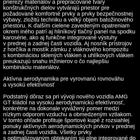
prierezy materiálov a prepracované tvary
konštrukčných dielov vytvárajú priestor pre
požadované komfortné prvky a prvky bezpečnostnej
výbavy, zložitú techniku a veľký objem batožinového
priestoru. K ďalším cielene zavedeným opatreniam
okrem iného patrí aj hliníkový tlačný panel na spodku
karosérie, ako aj funkčne integrované výstuhy
v prednej a zadnej časti vozidla. Aj nosník prístrojov
z horčíka a mostík zámku z vláknového kompozitu
s kombináciou sklených vlákien a uhlíkových vlákien
preukazujú snahu inžinierov o čo najlepšiu
kombináciu materiálov.
Aktívna aerodynamika pre vyrovnanú rovnováhu
a vysokú efektívnosť
Podstatný dôraz sa pri vývoji nového vozidla AMG
GT kládol na vysokú aerodynamickú efektívnosť,
konkrétne na dokonale vyvážený pomer medzi
nízkym odporom vzduchu a obmedzeným vztlakom.
V tomto ohľade profituje športové kupé z rozsiahlej
ponuky aktívnych aerodynamických prvkov v prednej
a zadnej časti vozidla. Všetky prvky
s optimalizovaným obtekaním sú plne integrované do