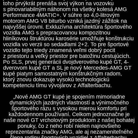
toho prvýkrát prenáša svoj výkon na vozovku
s plnovariabilným náhonom na všetky kolesá AMG
Performance 4MATIC+. V súhre so 4,0-litrovým
motorom AMG V8 biturbo vzniká jazdný zážitok na
najvyššej úrovni. Exkluzívna architektúra športového
vozidla AMG s prepracovanou kompozitnou
hliníkovou štruktúrou karosérie umožňuje konštrukciu
vozidla vo verzii so sedadlami 2+2. To pre športové
vozidlo tejto triedy znamená veľmi dobrý pocit
z priestoru a veľký priestor pre batožinu cestujúcich.
Po SLS, prvej generácii dvojdverového kupé GT, 4-
dverovom kupé GT a SL je nový Mercedes-AMG GT
kupé piatym samostatným konštrukčným radom,
ktorý znovu dokazuje vysokú technologickú
kompetenciu tímu vývojárov z Affalterbachu.
„Nové AMG GT kupé je spojením mimoriadne
dynamických jazdných vlastností a výnimočného
športového rázu s vysokou mierou komfortu pri
každodennom používaní. Celkom jednoznačne je
naše nové GT vrcholovým produktom z našej bohatej
ponuky, čo z neho robí nielen najnovšieho
reprezentanta značky AMG, ale aj nezameniteľného
člena rodiny športových vozidiel z Affalterbachu.