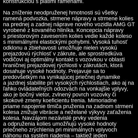
konštrukciou s piatimi ramenami.
Na zníženie neodpruženej hmotnosti sú všetky
ramená podvozka, strmene nápravy a strmene kolies
na prednej a zadnej náprave nového vozidla AMG GT
vyrobené z kovaného hliníka. Koncepcia nápravy
s priestorovým zavesením kolies vedie každé koleso
s minimálnymi elastickými pohybmi. Vysoká tuhosť
odklonu a zbiehavosti umožňuje nielen vysokú
prejazdovú rýchlosť v zákrute, ale sprostredkúva
vodičovi aj optimálny kontakt s vozovkou v oblasti
hraničnej prejazdovej rýchlosti v zákrutách, ktorá
dosahuje vysoké hodnoty. Prejavuje sa to
predovšetkým na vynikajúcej priečnej dynamike
a jazdnej stabilite pri vysokých rýchlostiach, ako aj na
ľahko ovládateľných odozvách na vonkajšie vplyvy,
ako je bočný vietor, zvlnený povrch vozovky či
skokové zmeny koeficientu trenia. Mimoriadne
priame napojenie tlmiča pruženia na zadnom strmeni
kolesa znižuje vibrácie a neželané výkyvy zaťaženia
kolesa. Navzájom nezávislé prvky vedenia
a odpruženia kolies umožňujú vysoké hodnoty
priečneho zrýchlenia pri minimálnych vplyvoch
náhonu na systém riadenia – taktiež jeden