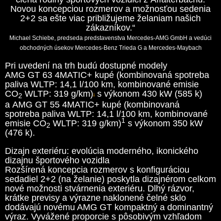
Novou koncepciou rozmerov a možnosťou sedenia
2+2 sa ešte viac približujeme želaniam našich
zákazníkov.“
Michael Schiebe, predseda predstavenstva Mercedes-AMG GmbH a vedúci
obchodných úsekov Mercedes-Benz Trieda G a Mercedes-Maybach
Pri uvedení na trh budú dostupné modely
AMG GT 63 4MATIC+ kupé (kombinovaná spotreba
paliva WLTP: 14,1 l/100 km, kombinované emisie
CO
WLTP: 319 g/km)
s výkonom 430 kW (585 k)
2
1
a AMG GT 55 4MATIC+ kupé (kombinovaná
spotreba paliva WLTP: 14,1 l/100 km, kombinované
1
emisie CO
WLTP: 319 g/km)
s výkonom 350 kW
2
(476 k).
Dizajn exteriéru: evolúcia moderného, ikonického
dizajnu športového vozidla
Rozšírená koncepcia rozmerov s konfiguráciou
sedadiel 2+2 (na želanie) poskytla dizajnérom celkom
nové možnosti stvárnenia exteriéru. Dlhý rázvor,
krátke previsy a výrazne naklonené čelné sklo
dodávajú novému AMG GT kompaktný a dominantný
výraz. Vyvážené proporcie s pôsobivým vzhľadom