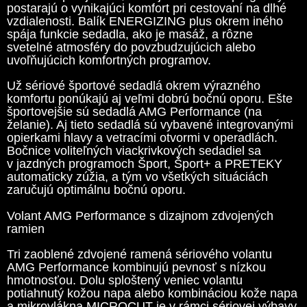
postarajú o vynikajúci komfort pri cestovaní na dlhé
vzdialenosti. Balík ENERGIZING plus okrem iného
spája funkcie sedadla, ako je masáž, a rôzne
svetelné atmosféry do povzbudzujúcich alebo
uvoľňujúcich komfortných programov.
Už sériové športové sedadlá okrem výrazného
komfortu ponúkajú aj veľmi dobrú bočnú oporu. Ešte
športovejšie sú sedadlá AMG Performance (na
želanie). Aj tieto sedadlá sú vybavené integrovanými
opierkami hlavy a vetracími otvormi v operadlách.
Bočnice voliteľných viackrivkových sedadiel sa
v jazdných programoch Šport, Šport+ a PRETEKY
automaticky zúžia, a tým vo všetkých situáciách
zaručujú optimálnu bočnú oporu.
Volant AMG Performance s dizajnom zdvojených
ramien
Tri zaoblené zdvojené ramená sériového volantu
AMG Performance kombinujú pevnosť s nízkou
hmotnosťou. Dolu sploštený veniec volantu
potiahnutý kožou napa alebo kombináciou kože napa
a mikrovlákna MICROCUT je v rámci sériovej výbavy