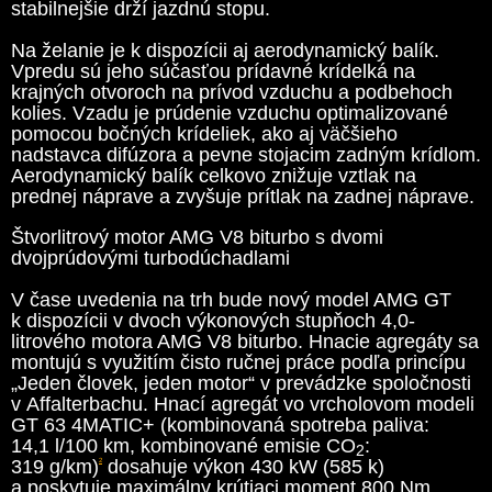
stabilnejšie drží jazdnú stopu.
Na želanie je k dispozícii aj aerodynamický balík.
Vpredu sú jeho súčasťou prídavné krídelká na
krajných otvoroch na prívod vzduchu a podbehoch
kolies. Vzadu je prúdenie vzduchu optimalizované
pomocou bočných krídeliek, ako aj väčšieho
nadstavca difúzora a pevne stojacim zadným krídlom.
Aerodynamický balík celkovo znižuje vztlak na
prednej náprave a zvyšuje prítlak na zadnej náprave.
Štvorlitrový motor AMG V8 biturbo s dvomi
dvojprúdovými turbodúchadlami
V čase uvedenia na trh bude nový model AMG GT
k dispozícii v dvoch výkonových stupňoch 4,0-
litrového motora AMG V8 biturbo. Hnacie agregáty sa
montujú s využitím čisto ručnej práce podľa princípu
„Jeden človek, jeden motor“ v prevádzke spoločnosti
v Affalterbachu. Hnací agregát vo vrcholovom modeli
GT 63 4MATIC+ (kombinovaná spotreba paliva:
14,1 l/100 km, kombinované emisie CO
:
2
319 g/km)
dosahuje výkon 430 kW (585 k)
2
a poskytuje maximálny krútiaci moment 800 Nm