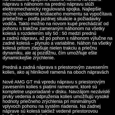
nápravu s náhonom na prednú nápravu slúži
elektromechanicky regulovaná spojka. Najlepšie
možné rozdelenie krútiaceho momentu sa vypočítava
priebežne – podľa jazdnej situácie a požiadavky
vodiča. Takto možno na novom kupé prechádzať od
pohonu s trakčne zameraným náhonom na všetky
kolesá s rozdelením sily 50 : 50 medzi prednú
a zadnú nápravu, až po pohon s náhonom výlučne na
zadné kolesá – plynulo a variabilne. Náhon na všetky
kolesá pritom zlepšuje nielen trakciu a priečnu
dynamiku, ale aj pozdĺžnu, čím umožňuje ešte
dynamickejšie zrýchlenie.
Predná a zadná náprava s priestorovým zavesením
kolies, ako aj hliníkové ramená na oboch nápravách
Nové AMG GT má vpredu nápravu s priestorovým
zavesením kolies s piatimi ramenami, ktoré sú
kompletne usporiadané v disku. Navzájom nezávislé
prvky vedenia a odpruženia kolies umožňujú vysoké
hodnoty priečneho zrýchlenia pri minimálnych
vplyvoch pohonu na systém riadenia. Na zadnej
náprave sú kolesá taktiež vedené priestorovou