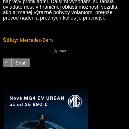
nápravy protikladmi. Ďalšími výhodami sú ľahšia
ovládateľnosť v hraničnej oblasti možností vozidla,
ako aj menej výrazné pohyby volantom, pretože
prevod riadenia predných kolies je priamejší.
Mercedes-Benz
Štítky
:
Späť