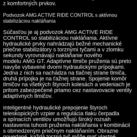
z komfortných prvkov.
Podvozok AMG ACTIVE RIDE CONTROL s aktívnou
stabilizáciou nakláňania
Súčasťou je aj podvozok AMG ACTIVE RIDE
CONTROL so stabilizáciou nakláňania. Aktívne
hydraulické prvky nahrádzajú bežné mechanické
priečne stabilizátory s torznými tyčami a v zlomku
sekundy vyrovnávajú nakláňanie nového
modelu AMG GT. Adaptívne tlmiče pruženia sú preto
navyše vybavené dvomi hydraulickými prípojkami.
Jedna z nich sa nachádza na tlačnej strane tlmiča,
druhá prípojka je na ťažnej strane. Spojenie komôr
tlmičov na všetkých štyroch kolesách a vedeniach je
pritom zabezpečené priamo cez nastavovacie ventily
adaptívnych tlmičov.
Inteligentné hydraulické prepojenie štyroch
teleskopických vzpier a regulácia tlaku čerpadla
a spínacích ventilov umožňujú široký rozsah
nastavenia tuhosti pruženia nakláňania v kombinácii
s obmedzeným priečnym nakláňaním. Obrazne
povedané, každá torzná tyč môže mať vlastné