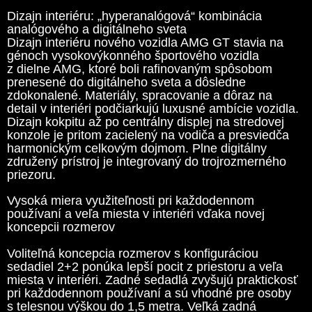
Dizajn interiéru: „hyperanalógová“ kombinácia
analógového a digitálneho sveta
Dizajn interiéru nového vozidla AMG GT stavia na
génoch vysokovýkonného športového vozidla
z dielne AMG, ktoré boli rafinovaným spôsobom
prenesené do digitálneho sveta a dôsledne
zdokonalené. Materiály, spracovanie a dôraz na
detail v interiéri podčiarkujú luxusné ambície vozidla.
Dizajn kokpitu až po centrálny displej na stredovej
konzole je pritom zacielený na vodiča a presviedča
harmonickým celkovým dojmom. Plne digitálny
združený prístroj je integrovaný do trojrozmerného
priezoru.
Vysoká miera využiteľnosti pri každodennom
používaní a veľa miesta v interiéri vďaka novej
koncepcii rozmerov
Voliteľná koncepcia rozmerov s konfiguráciou
sedadiel 2+2 ponúka lepší pocit z priestoru a veľa
miesta v interiéri. Zadné sedadlá zvyšujú praktickosť
pri každodennom používaní a sú vhodné pre osoby
s telesnou výškou do 1,5 metra. Veľká zadná