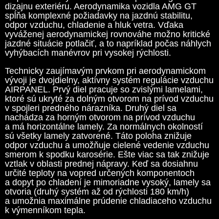
dizajnu exteriéru. Aerodynamika vozidla AMG GT
spĺňa komplexné požiadavky na jazdnú stabilitu,
odpor vzduchu, chladenie a hluk vetra. Vďaka
vyváženej aerodynamickej rovnováhe možno kritické
jazdné situácie potlačiť, a to napríklad počas náhlych
vyhýbacích manévrov pri vysokej rýchlosti.
Technicky zaujímavým prvkom pri aerodynamickom
vývoji je dvojdielny, aktívny systém regulácie vzduchu
AIRPANEL. Prvý diel pracuje so zvislými lamelami,
ktoré sú ukryté za dolným otvorom na prívod vzduchu
v spojleri predného nárazníka. Druhý diel sa
nachádza za horným otvorom na prívod vzduchu
a má horizontálne lamely. Za normálnych okolností
sú všetky lamely zatvorené. Táto poloha znižuje
odpor vzduchu a umožňuje cielené vedenie vzduchu
smerom k spodku karosérie. Ešte viac sa tak znižuje
vztlak v oblasti prednej nápravy. Keď sa dosiahnu
určité teploty na vopred určených komponentoch
a dopyt po chladení je mimoriadne vysoký, lamely sa
otvoria (druhý systém až od rýchlosti 180 km/h)
a umožnia maximálne prúdenie chladiaceho vzduchu
k výmenníkom tepla.