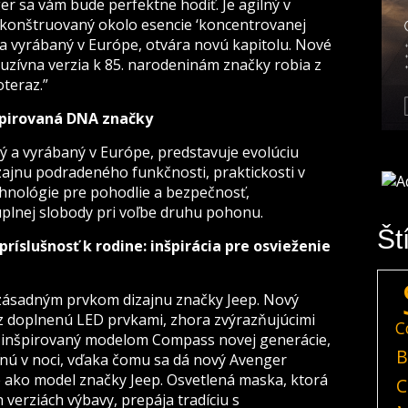
er sa vám bude perfektne hodiť. Je agilný v
skonštruovaný okolo esencie ‘koncentrovanej
a vyrábaný v Európe, otvára novú kapitolu. Nové
kluzívna verzia k 85. narodeninám značky robia z
oteraz.”
nšpirovaná DNA značky
 a vyrábaný v Európe, predstavuje evolúciu
ajnu podradeného funkčnosti, praktickosti v
chnológie pre pohodlie a bezpečnosť,
úplnej slobody pri voľbe druhu pohonu.
Št
ríslušnosť k rodine: inšpirácia pre osvieženie
ásadným prvkom dizajnu značky Jeep. Nový
z doplnenú LED prvkami, zhora zvýrazňujúcimi
C
l, inšpirovaný modelom Compass novej generácie,
B
nú v noci, vďaka čomu sa dá nový Avenger
e ako model značky Jeep. Osvetlená maska, ktorá
C
verziách výbavy, prepája tradíciu s