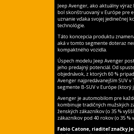
Jeep Avenger, ako aktuálny výraz
bol skonštruovaný v Európe pre eu
uznanie vďaka svojej jedinečnej ko
technológie.
Táto koncepcia produktu znamena
aká v tomto segmente doteraz ne
kompaktného vozidla.
Úspech modelu Jeep Avenger postu
jeho predajný potenciál. Od spust
objednávok, z ktorých 60 % pripadá
Avenger najpredávanejším SUV v 
segmente B-SUV v Európe (ktorý je
Avenger je automobilom pre každé
kombinuje tradičných mužských z
ženských zákazníkov (o 35 % vyšší
zákazníkov pod 40 rokov (o 35 % v
Fabio Catone, riaditeľ značky J