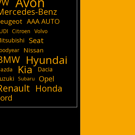
Avon
VW
Mercedes-Benz
eugeot
AAA AUTO
UDI
Citroen
Volvo
Seat
itsubishi
Nissan
oodyear
Hyundai
BMW
Kia
Dacia
azda
Opel
uzuki
Subaru
Renault
Honda
Ford