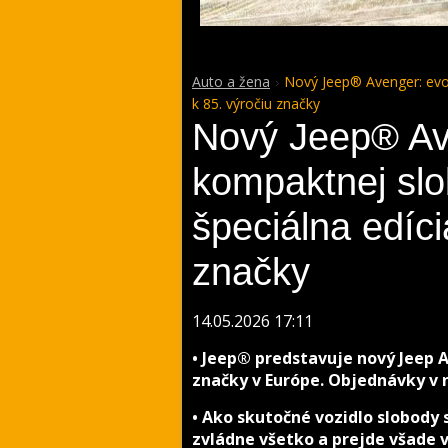
Auto a žena
Nový Jeep® Avenger: evol
k 85. výročiu značky
Nový Jeep® Av
kompaktnej slo
špeciálna edíci
značky
14.05.2026 17:11
• Jeep® predstavuje nový Jeep 
značky v Európe. Objednávky v n
• Ako skutočné vozidlo slobody
zvládne všetko a prejde všade 