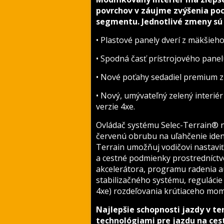
povrchov v záujme zvýšenia poci
segmentu. Jednotlivé zmeny sú
• Plastové panely dverí z mäkšieh
• Spodná časť prístrojového pan
• Nové poťahy sedadiel premium z l
• Nový, umývateľný zelený interi
verzie 4xe.
Ovládač systému Selec-Terrain® 
červenú obrubu na uľahčenie ident
Terrain umožňuj vodičovi nastavi
a cestné podmienky prostredníctv
akcelerátora, programu radenia a
stabilizačného systému, regulácie t
4xe) rozdeľovania krútiaceho mo
Najlepšie schopnosti jazdy v te
technológiami pre jazdu na ces