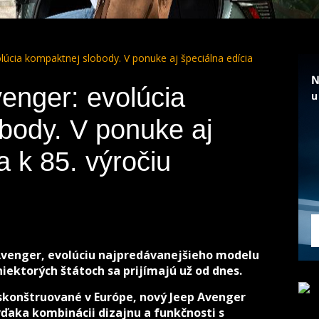
úcia kompaktnej slobody. V ponuke aj špeciálna edícia
enger: evolúcia
body. V ponuke aj
a k 85. výročiu
Avenger, evolúciu najpredávanejšieho modelu
iektorých štátoch sa prijímajú už od dnes.
 skonštruované v Európe, nový Jeep Avenger
vďaka kombinácii dizajnu a funkčnosti s