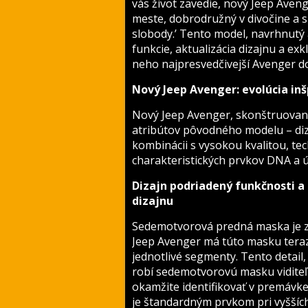
vás život zavedie, nový Jeep Aveng
meste, dobrodružný v divočine a 
slobody.’ Tento model, navrhnutý 
funkcie, aktualizácia dizajnu a ex
neho najpresvedčivejší Avenger d
Nový Jeep Avenger: evolúcia i
Nový Jeep Avenger, skonštruovaný
atribútov pôvodného modelu – diz
kombinácii s vysokou kvalitou, te
charakteristických prvkov DNA a 
Dizajn podriadený funkčnosti a p
dizajnu
Sedemotvorová predná maska je z
Jeep Avenger má túto masku tera
jednotlivé segmenty. Tento detai
robí sedemotvorovú masku viditeľ
okamžite identifikovať v premávk
je štandardným prvkom pri vyšších 