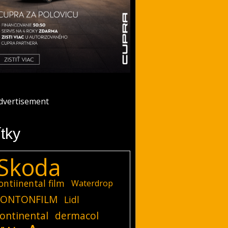
ítky
Skoda
ontiinental film
Waterdrop
ONTONFILM
Lidl
ontinental
dermacol