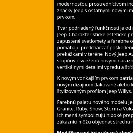
modernosťou prostredníctvom ino
značky Jeep s ostatnými novými m
prvkom.
Tvar podriadený funkčnosti je od
Jeep. Charakteristické estetické 
zapustené svetlomety a farebne od
pomáhajú predchádzať poškodeniu
prekážkami v teréne. Nový Jeep A
stupňov osvieženú novými nárazní
vertikálnymi detailmi vpredu a ští
K novým vonkajším prvkom patria aj
novým dizajnom (lakované alebo le
štylizovaným profilom Jeep Willys.
Farebnú paletu nového modelu J
Granite, Ruby, Snow, Storm a Volc
Ich mená symbolizujú hlboké prepo
zákazníci môžu objednať strechu
Modifikovaný interiér má zlepš