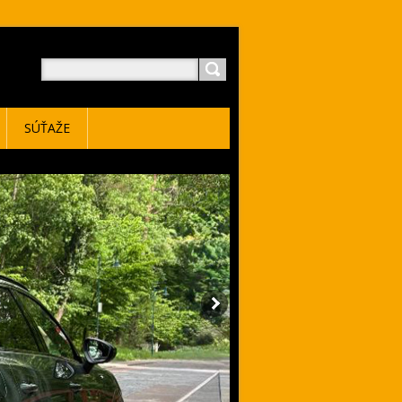
SÚŤAŽE