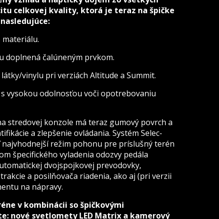
tu celkovej kvality, ktorá je teraz na špičke
 nasledujúce:
o materiálu.
elu doplnená čalúneným prvkom.
átky/vinylu pri verziách Altitude a Summit.
ér s vysokou odolnosťou voči opotrebovaniu
na stredovej konzole má teraz gumový povrch a
ifikácie a zlepšenie ovládania. Systém Selec-
ť najvhodnejší režim pohonu pre príslušný terén
om špecifického vyladenia odozvy pedála
utomatickej dvojspojkovej prevodovky,
rakcie a posilňovača riadenia, ako aj (pri verzii
mentu na nápravy.
réne v kombinácii so špičkovými
te: nové svetlomety LED Matrix a kamerový