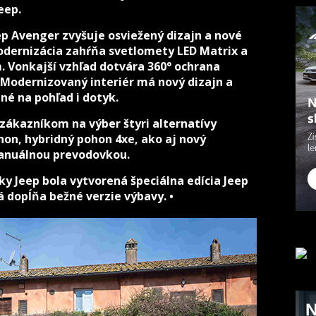
eep.
ep Avenger zvyšuje osviežený dizajn a nové
odernizácia zahŕňa svetlomety LED Matrix a
 Vonkajší vzhľad dotvára 360° ochrana
 Modernizovaný interiér má nový dizajn a
né na pohľad i dotyk.
zákazníkom na výber štyri alternatívy
hon, hybridný pohon 4xe, ako aj nový
manuálnou prevodovkou.
ačky Jeep bola vytvorená špeciálna edícia Jeep
á dopĺňa bežné verzie výbavy. •