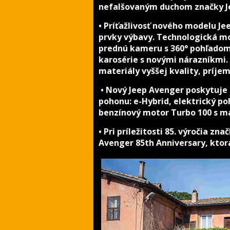
nefalšovaným duchom značky J
• Príťažlivosť nového modelu Je
prvky výbavy. Technologická m
prednú kameru s 360° pohľadom.
karosérie s novými nárazníkmi.
materiály vyššej kvality, príjem
• Nový Jeep Avenger poskytuje 
pohonu: e-Hybrid, elektrický po
benzínový motor Turbo 100 s 
• Pri príležitosti 85. výročia zn
Avenger 85th Anniversary, ktor