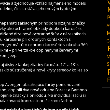
vácie a zjednocuje vzhľad najmenšieho modelu
odelmi, čím sa stáva jeho novým typickým
P
 nepamäti základným princípom dizajnu značky
A
prvky ako ochranné obklady dookola karosérie,
M
líšené dizajnové ochranné štíty v nárazníkoch
 karosérie pri drobných kontaktoch s
G
venger má túto ochranu karosérie v okruhu 360
kmi – pri verzii 4xe doplnenými červenými
tkom Jeep.
M
S
 disky z ľahkej zliatiny formátu 17” a 18” s
sklo sústružené) a nové kryty stredov kolies so
eep Avenger, obsahujúcu farby pomenované
ano, doplnili dva nové odtiene Forest a Bamboo.
jenie značky s prírodou. Na individualizáciu si
 nalakovanú kontrastnou čiernou farbou.
ený vzhľad a haptický dojem zo všetkých