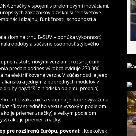
 DNA značky v spojení s prelomovými inováciami,
rópskych zákazníkov a získal si celosvetové
mbinácii dizajnu, funkčnosti, schopností a
la zlom na trhu B-SUV – ponúka výkonnosť,
mala obdoby a súčasne osobnosť štýlového
pne rástol s novými verziami, rozširujúcimi
enia predaja dodnes výrobca eviduje 270 000
 na elektrifikované verzie. V súčasnosti je Jeep
Taliansku a jedným z popredných modelov v
 druhý najväčší z hľadiska objemu predaja).
ho. Jeho zákaznícka skupina je dobre vyvážená,
ákazníkov stredného veku s vysokým podielom
 ako je priemer značky) a veľkým podielom
yšší ako je priemer značky).
eep pre rozšírenú Európu, povedal:
„Kdekoľvek