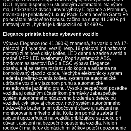
DCT, hybrid disponuje 6-stupňovým automatom. Na výber
majú zákazníci z dvoch úrovní výbavy Elegance a Premium,
novinkou je príplatkový Luxury Pack. Cena nového Santa Fe
po odrátaní akciového bonusu začína na sume 41 390 € pri
naftovej verzii, hybrid je k dispozícii od 42 490 €.
Elegance prináša bohato vybavené vozidlo
Výbava Elegance (od 41 390 €) znamená, že vozidlo má 17-
palcové (pri hybridnej verzii), resp. 18-palcové (pri naftovom
motore) zliatinové disky kolies, LED denné a zadné svetlá a
predné MFR LED svetlomety. Popri systémoch ABS,
brzdovom asistentovi BAS a ESC výbava Elegance
obsahuje aj asistenta rozjazdu do kopca a asistenta na
kontrolovaný zjazd z kopca. Nechýba elektronický systém
riadenia prešmykovania kolies, systém na automatické
udržanie vozidla v jazdnom pruhu a automatické
nasledovanie jazdného pruhu. Vysokú bezpečnosť posádke
vozidla aj ostatným účastníkom premávky zabezpečuje
systém autonómneho núdzového brzdenia s detekciou
vozidiel, cyklistov aj chodcov, nový systém autonómneho
núdzového brzdenia pri odbočovaní vľavo aj asistent na
monitorovanie mŕtveho uhla. Kolíziám pomáha zabrániť
asistent upozorňujúci na vozidlá približujúce sa zboku pri
cúvaní, asistent na bezpečné opustenia vozidla. Nielen
rodičov či majiteľov domácich miláčikov poteší upozornenie