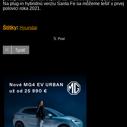
Na plug-in hybridnú verziu Santa Fe sa môžeme tešiť v prvej
polovici roka 2021.
Hyundai
Štítky
:
Späť