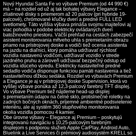
Nový Hyundai Santa Fe vo výbave Premium (od 44 990 €)
má – na rozdiel od už aj tak bohatej výbavy Elegance –
zliatinové disky s priemerom až 20 palcov (pri hybride 19-
palcové), chrómované kľučky dverí a predné FULL LED
svetlomety. Táto vyššia výbava prináša svojmu majiteľovi aj
viac pohodlia v podobe elektricky ovládaných dverí
batožinového priestoru. Väčší prehľad na cestách zabezpečí
asistent monitorovania mŕtveho uhla s premietaním obrazu
priamo na prístrojovej doske a vodiči tiež ocenia asistenta
na jazdu na diaľnici, ktorý pomáha udržiavať rýchlosť
vozidla nastavenú vodičom, udržiavať vozidlo v strede
jazdného pruhu a zároveň udržiavať bezpečný odstup od
vozidla idúceho vpredu. Elektricky nastaviteľné predné
sedadlo vodiča disponuje funkciou pamäti nastavenia a tiež
nastaviteľnou dĺžkou sedáka. Rozdiel vo výbavách Premium
a Elegance je aj v prístrojovej doske Supervision, ktorá vo
vyššej výbave ponúka až 12,3-palcový farebný TFT displej.
Vo výbave Premium tiež nájdeme head-up displej
s premietaním údajov na čelné sklo, protislnečné roletky na
zadných bočných oknách, príjemné ambientné podsvietenie
interiéru, ale aj systém 360 stupňového monitorovania
okolia vozidla pomocou 4 kamier.
Obe úrovne výbavy – Elegance aj Premium – poskytujú
integrovanú navigáciu s 10,25-palcovým farebným
displejom s podporou služieb Apple CarPlay, Android Auto,
Bluelink a Live Services či prémiový audiosystém KRELL so