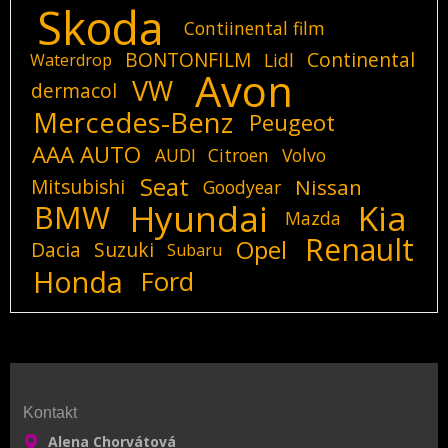
Skoda
Contiinental film
BONTONFILM
Continental
Lidl
Waterdrop
Avon
VW
dermacol
Mercedes-Benz
Peugeot
AAA AUTO
AUDI
Citroen
Volvo
Seat
Mitsubishi
Nissan
Goodyear
Hyundai
Kia
BMW
Mazda
Renault
Opel
Dacia
Suzuki
Subaru
Honda
Ford
Kontakt
Alena Chorvátová