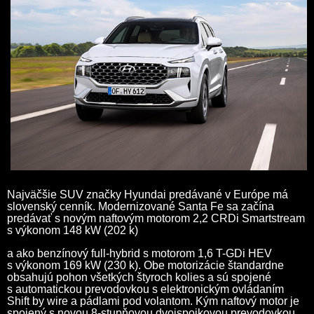
Najväčšie SUV značky Hyundai predávané v Európe má
slovenský cenník. Modernizované Santa Fe sa začína
predávať s novým naftovým motorom 2,2 CRDi Smartstream
s výkonom 148 kW (202 k)
a ako benzínový full-hybrid s motorom 1,6 T-GDi HEV
s výkonom 169 kW (230 k). Obe motorizácie štandardne
obsahujú pohon všetkých štyroch kolies a sú spojené
s automatickou prevodovkou s elektronickým ovládaním
Shift by wire a pádlami pod volantom. Kým naftový motor je
spojený s novou 8-stupňovou dvojspojkovou prevodovkou