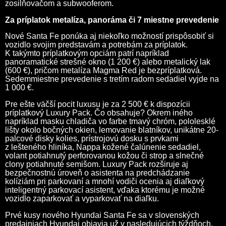
zosilňovačom a subwooferom.
Za príplatok metalíza, panoráma či 7 miestne prevedenie
Nové Santa Fe ponúka aj niekoľko možností prispôsobiť si
vozidlo svojim predstavám a potrebám za príplatok.
K takýmto príplatkovým opciám patrí napríklad
panoramatické strešné okno (1 200 €) alebo metalický lak
(600 €), pričom metalíza Magma Red je bezpríplatková.
Sedemmiestne prevedenie s tretím radom sedadiel vyjde na
1 000 €.
Pre ešte väčší pocit luxusu je za 2 500 € k dispozícii
príplatkový Luxury Pack. Čo obsahuje? Okrem iného
napríklad masku chladiča vo farbe tmavý chróm, pololesklé
lišty okolo bočných okien, lemovanie blatníkov, unikátne 20-
palcové disky kolies, prístrojovú dosku s prvkami
z lešteného hliníka, Nappa kožené čalúnenie sedadiel,
volant potiahnutý perforovanou kožou či strop a slnečné
clony potiahnuté semišom. Luxury Pack rozširuje aj
bezpečnostnú úroveň o asistenta na predchádzanie
kolíziám pri parkovaní a mnohí vodiči ocenia aj diaľkový
inteligentný parkovací asistent, vďaka ktorému je možné
vozidlo zaparkovať a vyparkovať na diaľku.
Prvé kusy nového Hyundai Santa Fe sa v slovenských
predajniach Hyundai objavia už v nasledujúcich týždňoch.