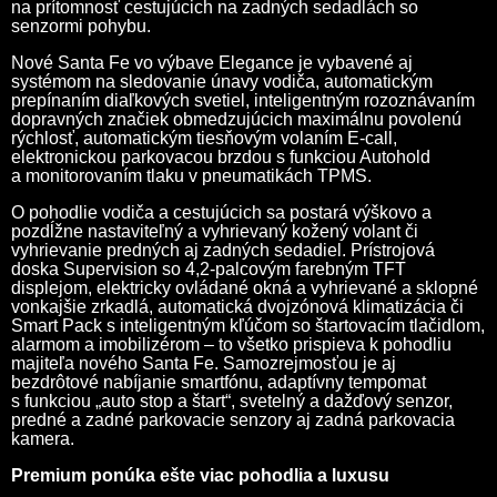
na prítomnosť cestujúcich na zadných sedadlách so
senzormi pohybu.
Nové Santa Fe vo výbave Elegance je vybavené aj
systémom na sledovanie únavy vodiča, automatickým
prepínaním diaľkových svetiel, inteligentným rozoznávaním
dopravných značiek obmedzujúcich maximálnu povolenú
rýchlosť, automatickým tiesňovým volaním E-call,
elektronickou parkovacou brzdou s funkciou Autohold
a monitorovaním tlaku v pneumatikách TPMS.
O pohodlie vodiča a cestujúcich sa postará výškovo a
pozdĺžne nastaviteľný a vyhrievaný kožený volant či
vyhrievanie predných aj zadných sedadiel. Prístrojová
doska Supervision so 4,2-palcovým farebným TFT
displejom, elektricky ovládané okná a vyhrievané a sklopné
vonkajšie zrkadlá, automatická dvojzónová klimatizácia či
Smart Pack s inteligentným kľúčom so štartovacím tlačidlom,
alarmom a imobilizérom – to všetko prispieva k pohodliu
majiteľa nového Santa Fe. Samozrejmosťou je aj
bezdrôtové nabíjanie smartfónu, adaptívny tempomat
s funkciou „auto stop a štart“, svetelný a dažďový senzor,
predné a zadné parkovacie senzory aj zadná parkovacia
kamera.
Premium ponúka ešte viac pohodlia a luxusu