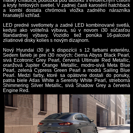
masky chladiča, podložka pod tabuľku s evidenčným číslom
a kryty hmlových svetiel. V zadnej časti karosérií hatchback
a kombi dostala chrómová vložka zadného nárazníka
hranatejší vzhľad.
LED predné svetlomety a zadné LED kombinované svetlá,
kedysi ako voliteľná výbava, sú v novom i30 súčasťou
štandardnej výbavy. Vozidlo tiež ponúka 16-palcové
zliatinové disky kolies s novým dizajnom.
Nový Hyundai i30 je k dispozícii s 12 farbami exteriéru.
Sedem farieb je pre i30 nových: čierna Abyss Black Pearl,
sivá Ecotronic Grey Pearl, červená Ultimate Red Metallic,
oranžová Jupiter Orange Metallic, modro-sivá Meta Blue
Pearl, zelená Cypress Green Pearl a modrá Sailing Blue
Pearl. Medzi farby, ktoré sa opätovne dostali do ponuky,
patria biele Atlas White a Serenity White Pearl, strieborná
Shimmering Silver Metallic, sivá Shadow Grey a červená
Engine Red.