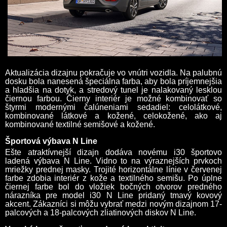
Aktualizácia dizajnu pokračuje vo vnútri vozidla. Na palubnú
dosku bola nanesená špeciálna farba, aby bola príjemnejšia
a hladšia na dotyk, a stredový tunel je nalakovaný lesklou
čiernou farbou. Čierny interiér je možné kombinovať so
štyrmi modernými čalúneniami sedadiel: celolátkové,
kombinované látkové a kožené, celokožené, ako aj
kombinované textilné semišové a kožené.
Športová výbava N Line
Ešte atraktívnejší dizajn dodáva novému i30 športovo
ladená výbava N Line. Vidno to na výraznejších prvkoch
mriežky prednej masky. Trojité horizontálne línie v červenej
farbe zdobia interiér z kože a textilného semišu. Po úplne
čiernej farbe bol do vložiek bočných otvorov predného
nárazníka pre model i30 N Line pridaný tmavý kovový
akcent. Zákazníci si môžu vybrať medzi novým dizajnom 17-
palcových a 18-palcových zliatinových diskov N Line.