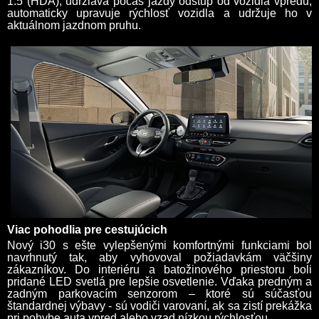
1.5 (HDA), udržiava počas jazdy odstup od vozidla vpredu,
automaticky upravuje rýchlosť vozidla a udržuje ho v
aktuálnom jazdnom pruhu.
Viac pohodlia pre cestujúcich
Nový i30 s ešte vylepšenými komfortnými funkciami bol
navrhnutý tak, aby vyhovoval požiadavkám väčšiny
zákazníkov. Do interiéru a batožinového priestoru boli
pridané LED svetlá pre lepšie osvetlenie. Vďaka predným a
zadným parkovacím senzorom – ktoré sú súčasťou
štandardnej výbavy - sú vodiči varovaní, ak sa zistí prekážka
pri pohybe auta vpred alebo vzad nízkou rýchlosťou.