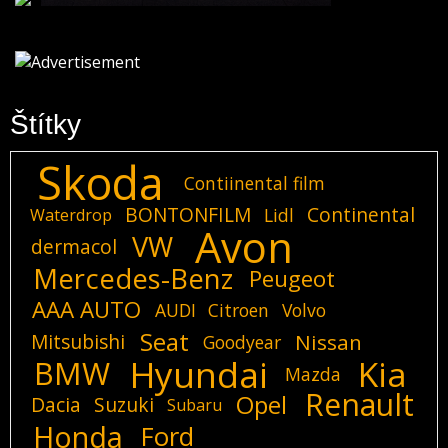
Štítky
Skoda
Contiinental film
BONTONFILM
Continental
Lidl
Waterdrop
Avon
VW
dermacol
Mercedes-Benz
Peugeot
AAA AUTO
AUDI
Citroen
Volvo
Seat
Mitsubishi
Nissan
Goodyear
Hyundai
Kia
BMW
Mazda
Renault
Opel
Dacia
Suzuki
Subaru
Honda
Ford