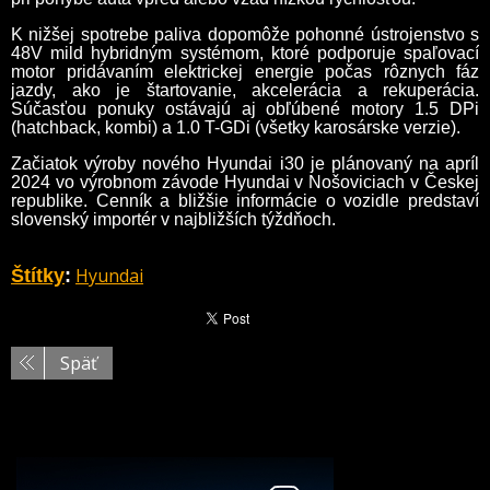
K nižšej spotrebe paliva dopomôže pohonné ústrojenstvo s
48V mild hybridným systémom, ktoré podporuje spaľovací
motor pridávaním elektrickej energie počas rôznych fáz
jazdy, ako je štartovanie, akcelerácia a rekuperácia.
Súčasťou ponuky ostávajú aj obľúbené motory 1.5 DPi
(hatchback, kombi) a 1.0 T-GDi (všetky karosárske verzie).
Začiatok výroby nového Hyundai i30 je plánovaný na apríl
2024 vo výrobnom závode Hyundai v Nošoviciach v Českej
republike. Cenník a bližšie informácie o vozidle predstaví
slovenský importér v najbližších týždňoch.
Hyundai
Štítky
:
Späť