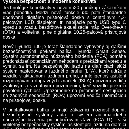
Vysoká bezpečnosť a moderná konektivita
Technológie konektivity v novom i30 ponúkajú zákazníkom
viac pohodlia. Medzi nové funkcie i30 patrí štandardne
dodávaná digitálna prístrojová doska s centrálnym 4,2-
palcovým LCD displejom, tri nabíjacie porty USB typu C
vpredu a vzadu, bezdrôtové aktualizácie máp Over-the-Air
(OTA) a voliteľná, plne digitálna 10,25-palcová prístrojová
doska.
Nový Hyundai i30 je teraz štandardne vybavený aj ďalšími
bezpečnostnými prvkami balíka Hyundai Smart Sense.
Systém autonómneho núdzového brzdenia (FCA) pomáha
predchádzať potenciálnym nehodám s prekážkami vpredu a
vyhnúť sa im. Na bezpečnejšiu jazdu na diaľniciach slúži
systém nasledovania jazdného pruhu (LFA), ktorý udržuje
vozidlo v aktuálnom jazdnom pruhu, a inteligentný asistent
rozpoznávania dopravných značiek (ISLA) upozorní vodiča
zvukovým a vizuálnym upozornením, keď vozidlo prekročí
povolenú rýchlosť. Upozornenie na prítomnosť cestujúcich
na zadných sedadlách (ROA) upozorní vodiča informáciou
na prístrojovej doske.
V príplatkovom balíku si majú zákazníci možnosť doplniť
bezpečnostné systémy auta o systém automatického
núdzového brzdenia pri odbočovaní vľavo (FCA-JT). Ďalší
voliteľný bezpečnostný systém, asistent pre jazdu na diaľnici