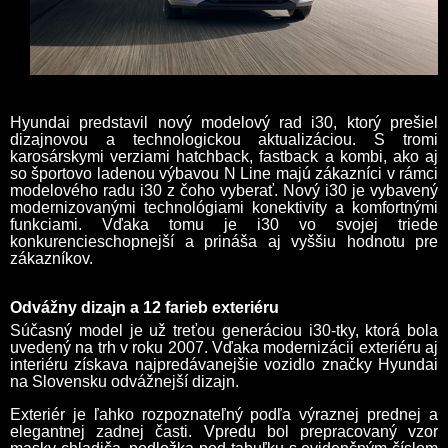
Hyundai predstavil nový modelový rad i30, ktorý prešiel
dizajnovou a technologickou aktualizáciou. S tromi
karosárskymi verziami hatchback, fastback a kombi, ako aj
so športovo ladenou výbavou N Line majú zákazníci v rámci
modelového radu i30 z čoho vyberať. Nový i30 je vybavený
modernizovanými technológiami konektivity a komfortnými
funkciami. Vďaka tomu je i30 vo svojej triede
konkurencieschopnejší a prináša aj vyššiu hodnotu pre
zákazníkov.
Odvážny dizajn a 12 farieb exteriéru
Súčasný model je už treťou generáciou i30-tky, ktorá bola
uvedený na trh v roku 2007. Vďaka modernizácii exteriéru aj
interiéru získava najpredávanejšie vozidlo značky Hyundai
na Slovensku odvážnejší dizajn.
Exteriér je ľahko rozpoznateľný podľa výraznej prednej a
elegantnej zadnej časti. Vpredu bol prepracovaný vzor