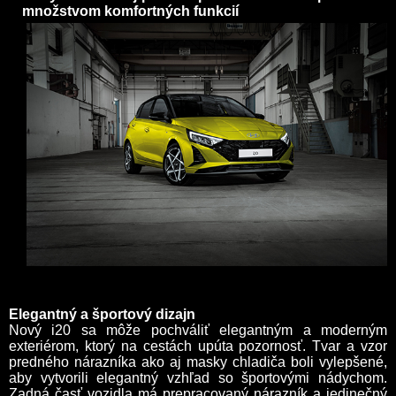
množstvom komfortných funkcií
Elegantný a športový dizajn
Nový i20 sa môže pochváliť elegantným a moderným
exteriérom, ktorý na cestách upúta pozornosť. Tvar a vzor
predného nárazníka ako aj masky chladiča boli vylepšené,
aby vytvorili elegantný vzhľad so športovými nádychom.
Zadná časť vozidla má prepracovaný nárazník a jedinečný