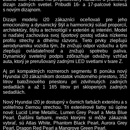
dizajn zadných svetiel. Pribudli 16- a 17-palcové kolesá
s novým dizajnom.
Dizajn modelu i20 zákazníci oceňovali pre jeho
emocionálny a dynamický štýl a harmonický súlad proporcií,
architektúry, štýlu a technológií v exteriéri aj interiéri. Model
si naďalej zachováva svoj športový postoj vďaka nízkemu
profilu strechy a dlhému rázvoru. Tieto prvky zlepšujú
aerodynamiku vozidla tým, že znižujú odpor vzduchu a tým
zlepšujú ovládateľnosť a znižujú spotrebu paliva.
Dynamický svetelný podpis zdôrazňuje odvážny vzhľad
auta, ktorý je prerušovaný zadnými LED svetlami v tvare Z.
Aj pri kompaktných rozmeroch segmentu B ponúka nový
Hyundai i20 zákazníkom dostatok vnútorného priestoru, 352
litrov batožinového priestoru pri zdvihnutých zadných
sedadlách a až 1 165 litrov pri sklopených zadných
sedadlách.
Nový Hyundai i20 je dostupný v ôsmich farbách exteriéru a s
voliteľnou čiernou strechou. Tri exteriérové farby sú úplne
nové: Lucid Lime Metallic, Lumen Grey Pearl a Meta Blue
Pearl. Ďalšími farbami, medzi ktorými si môže zákazník
vybrať, sú Atlas White, Phantom Black Pearl, Aurora Grey
Pearl, Dragon Red Pearl a Mangrove Green Pearl.