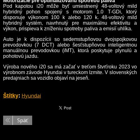
Motorizácie pre optimalizovanú spotrebu paliva
Pod kapotou i20 môže byť umiestnený 48-voltový mild
hybridný pohon spojený s motorom 1.0 T-GDi, ktorý
disponuje výkonom 100 k alebo 120 k. 48-voltový mild
hybridný systém, navrhnutý pre maximálnu efektivitu a
výkon, prispieva k zníženiu spotreby paliva a emisií uhlíka.
Auto je k dispozícii so sedemstupňovou dvojspojkovou
prevodovkou (7 DCT) alebo šesťstupňovou inteligentnou
manuálnou prevodovkou (iMT), ktorá poskytuje plynulú a
pohotovú jazdu.
Výroba nového i20 sa má začať v treťom štvrťroku 2023 vo
výrobnom závode Hyundai v tureckom Izmite. V slovenských
predajniach sa vozidlo objaví na jeseň.
Hyundai
Štítky
:
Späť