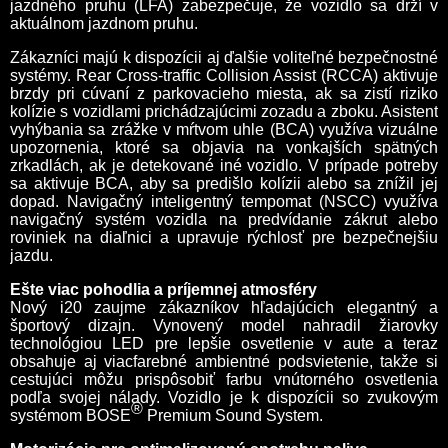
jazdného pruhu (LFA) zabezpečuje, že vozidlo sa drží v
aktuálnom jazdnom pruhu.
Zákazníci majú k dispozícii aj ďalšie voliteľné bezpečnostné
systémy. Rear Cross-traffic Collision Assist (RCCA) aktivuje
brzdy pri cúvaní z parkovacieho miesta, ak sa zistí riziko
kolízie s vozidlami prichádzajúcimi zozadu a zboku. Asistent
vyhýbania sa zrážke v mŕtvom uhle (BCA) využíva vizuálne
upozornenia, ktoré sa objavia na vonkajších spätných
zrkadlách, ak je detekované iné vozidlo. V prípade potreby
sa aktivuje BCA, aby sa predišlo kolízii alebo sa znížil jej
dopad. Navigačný inteligentný tempomat (NSCC) využíva
navigačný systém vozidla na predvídanie zákrut alebo
roviniek na diaľnici a upravuje rýchlosť pre bezpečnejšiu
jazdu.
Ešte viac pohodlia a príjemnej atmosféry
Nový i20 zaujme zákazníkov hľadajúcich elegantný a
športový dizajn. Vynovený model nahradil žiarovky
technológiou LED pre lepšie osvetlenie v aute a teraz
obsahuje aj viacfarebné ambientné podsvietenie, takže si
cestujúci môžu prispôsobiť farbu vnútorného osvetlenia
podľa svojej nálady. Vozidlo je k dispozícii so zvukovým
®
systémom BOSE
Premium Sound System.