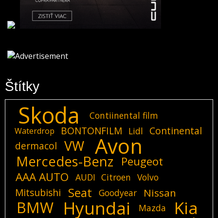
Štítky
Skoda
Contiinental film
BONTONFILM
Continental
Lidl
Waterdrop
Avon
VW
dermacol
Mercedes-Benz
Peugeot
AAA AUTO
AUDI
Citroen
Volvo
Seat
Mitsubishi
Nissan
Goodyear
Hyundai
Kia
BMW
Mazda