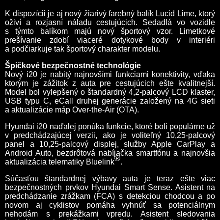
K dispozícii je aj nový žiarivý farebný balík Lucid Lime, ktorý
oživí a rozjasní náladu cestujúcich. Sedadlá vo vozidle
s týmto balíkom majú nový športový vzor. Limetkové
prešívanie zdobí viaceré dotykové body v interiéri
a podčiarkuje tak športový charakter modelu.
Špičkové bezpečnostné technológie
Nový i20 je nabitý najnovšími funkciami konektivity, vďaka
ktorým je zážitok z auta pre cestujúcich ešte kvalitnejší.
Model bol vylepšený o štandardný 4,2-palcový LCD klaster,
USB typu C, eCall druhej generácie založený na 4G sieti
a aktualizácie máp Over-the-Air (OTA).
Hyundai i20 naďalej ponúka funkcie, ktoré boli populárne už
v predchádzajúcej verzii, ako je voliteľný 10,25-palcový
panel a 10,25-palcový displej, služby Apple CarPlay a
Android Auto, bezdrôtová nabíjačka smartfónu a najnovšia
®
aktualizácia telematiky Bluelink
.
Súčasťou štandardnej výbavy auta je teraz ešte viac
bezpečnostných prvkov Hyundai Smart Sense. Asistent na
predchádzanie zrážkam (FCA) s detekciou chodcou a po
novom aj cyklistov pomáha vyhnúť sa potenciálnym
nehodám s prekážkami vpredu. Asistent sledovania