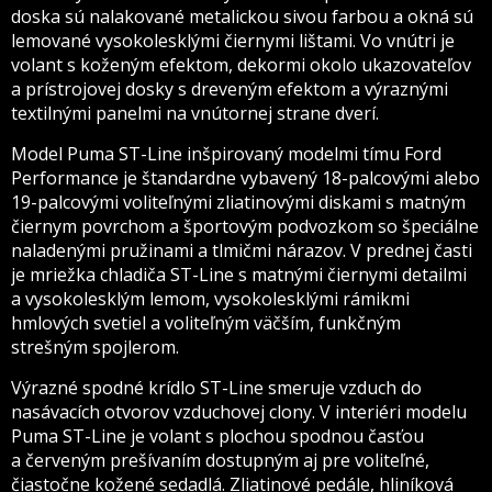
doska sú nalakované metalickou sivou farbou a okná sú
lemované vysokolesklými čiernymi lištami. Vo vnútri je
volant s koženým efektom, dekormi okolo ukazovateľov
a prístrojovej dosky s dreveným efektom a výraznými
textilnými panelmi na vnútornej strane dverí.
Model Puma ST-Line inšpirovaný modelmi tímu Ford
Performance je štandardne vybavený 18-palcovými alebo
19-palcovými voliteľnými zliatinovými diskami s matným
čiernym povrchom a športovým podvozkom so špeciálne
naladenými pružinami a tlmičmi nárazov. V prednej časti
je mriežka chladiča ST-Line s matnými čiernymi detailmi
a vysokolesklým lemom, vysokolesklými rámikmi
hmlových svetiel a voliteľným väčším, funkčným
strešným spojlerom.
Výrazné spodné krídlo ST-Line smeruje vzduch do
nasávacích otvorov vzduchovej clony. V interiéri modelu
Puma ST-Line je volant s plochou spodnou časťou
a červeným prešívaním dostupným aj pre voliteľné,
čiastočne kožené sedadlá. Zliatinové pedále, hliníková