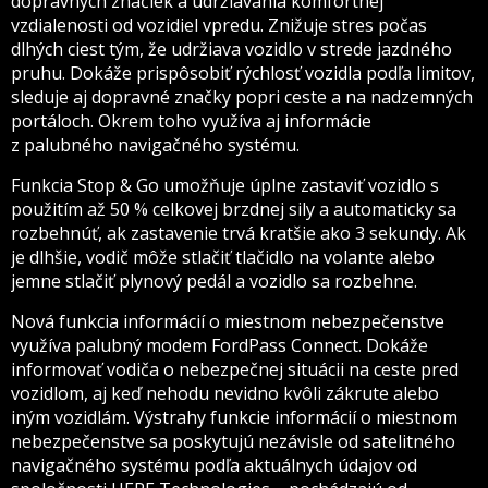
dopravných značiek a udržiavania komfortnej
vzdialenosti od vozidiel vpredu. Znižuje stres počas
dlhých ciest tým, že udržiava vozidlo v strede jazdného
pruhu. Dokáže prispôsobiť rýchlosť vozidla podľa limitov,
sleduje aj dopravné značky popri ceste a na nadzemných
portáloch. Okrem toho využíva aj informácie
z palubného navigačného systému.
Funkcia Stop & Go umožňuje úplne zastaviť vozidlo s
použitím až 50 % celkovej brzdnej sily a automaticky sa
rozbehnúť, ak zastavenie trvá kratšie ako 3 sekundy. Ak
je dlhšie, vodič môže stlačiť tlačidlo na volante alebo
jemne stlačiť plynový pedál a vozidlo sa rozbehne.
Nová funkcia informácií o miestnom nebezpečenstve
využíva palubný modem FordPass Connect. Dokáže
informovať vodiča o nebezpečnej situácii na ceste pred
vozidlom, aj keď nehodu nevidno kvôli zákrute alebo
iným vozidlám. Výstrahy funkcie informácií o miestnom
nebezpečenstve sa poskytujú nezávisle od satelitného
navigačného systému podľa aktuálnych údajov od