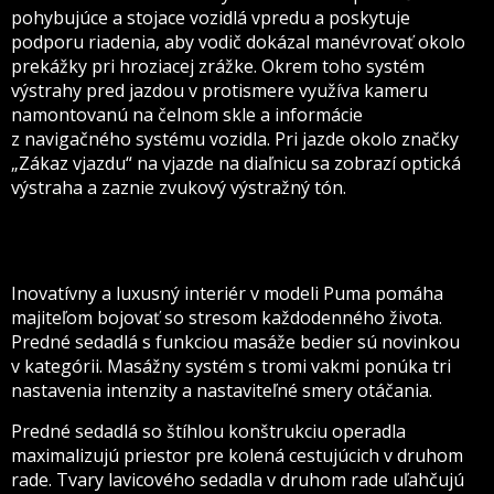
pohybujúce a stojace vozidlá vpredu a poskytuje
podporu riadenia, aby vodič dokázal manévrovať okolo
prekážky pri hroziacej zrážke. Okrem toho systém
výstrahy pred jazdou v protismere využíva kameru
namontovanú na čelnom skle a informácie
z navigačného systému vozidla. Pri jazde okolo značky
„Zákaz vjazdu“ na vjazde na diaľnicu sa zobrazí optická
výstraha a zaznie zvukový výstražný tón.
Inovatívny a luxusný interiér v modeli Puma pomáha
majiteľom bojovať so stresom každodenného života.
Predné sedadlá s funkciou masáže bedier sú novinkou
v kategórii. Masážny systém s tromi vakmi ponúka tri
nastavenia intenzity a nastaviteľné smery otáčania.
Predné sedadlá so štíhlou konštrukciu operadla
maximalizujú priestor pre kolená cestujúcich v druhom
rade. Tvary lavicového sedadla v druhom rade uľahčujú