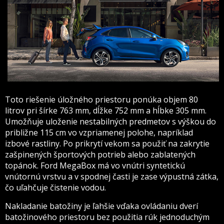
Toto riešenie úložného priestoru ponúka objem 80
litrov pri šírke 763 mm, dĺžke 752 mm a hĺbke 305 mm.
Umožňuje uloženie nestabilných predmetov s výškou do
približne 115 cm vo vzpriamenej polohe, napríklad
izbové rastliny. Po prikrytí vekom sa použiť na zakrytie
zašpinených športových potrieb alebo zablatených
topánok. Ford MegaBox má vo vnútri syntetickú
vnútornú vrstvu a v spodnej časti je zase výpustná zátka,
čo uľahčuje čistenie vodou.
Nakladanie batožiny je ľahšie vďaka ovládaniu dverí
batožinového priestoru bez použitia rúk jednoduchým