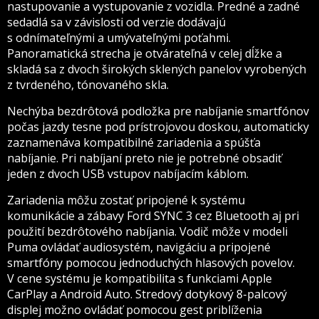
nastupovanie a vystupovanie z vozidla. Predné a zadné
sedadlá sa v závislosti od verzie dodávajú
s odnímateľnými a umývateľnými poťahmi.
Panoramatická strecha je otvárateľná v celej dĺžke a
skladá sa z dvoch širokých sklených panelov vyrobených
z tvrdeného, tónovaného skla.
Nechýba bezdrôtová podložka pre nabíjanie smartfónov
počas jazdy tesne pod prístrojovou doskou, automaticky
zaznamenáva kompatibilné zariadenia a spúšťa
nabíjanie. Pri nabíjaní preto nie je potrebné obsadiť
jeden z dvoch USB vstupov nabíjacím káblom.
Zariadenia môžu zostať pripojené k systému
komunikácie a zábavy Ford SYNC 3 cez Bluetooth aj pri
použití bezdrôtového nabíjania. Vodič môže v modeli
Puma ovládať audiosystém, navigáciu a pripojené
smartfóny pomocou jednoduchých hlasových povelov.
V cene systému je kompatibilita s funkciami Apple
CarPlay a Android Auto. Stredový dotykový 8-palcový
displej možno ovládať pomocou gest priblíženia