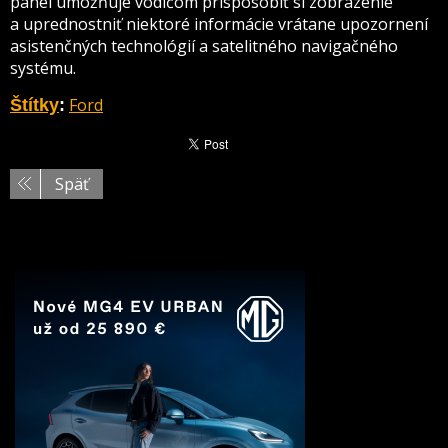
panel umožňuje vodičom prispôsobiť si zobrazenie
a uprednostniť niektoré informácie vrátane upozornení
asistenčných technológií a satelitného navigačného
systému.
Ford
Štítky
:
Späť