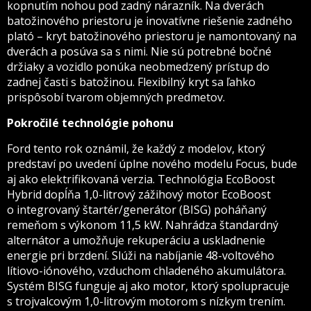
kopnutím nohou pod zadný nárazník. Na dverách
batožinového priestoru je inovatívne riešenie zadného
plató – kryt batožinového priestoru je namontovaný na
dverách a posúva sa s nimi. Nie sú potrebné bočné
držiaky a vozidlo ponúka neobmedzený prístup do
zadnej časti s batožinou. Flexibilný kryt sa ľahko
prispôsobí tvarom objemných predmetov.
Pokročilé technológie pohonu
Ford tento rok oznámil, že každý z modelov, ktorý
predstaví po uvedení úplne nového modelu Focus, bude
aj ako elektrifikovaná verzia. Technológia EcoBoost
Hybrid dopĺňa 1,0-litrový zážihový motor EcoBoost
o integrovaný štartér/generátor (BISG) poháňaný
remeňom s výkonom 11,5 kW. Nahrádza štandardný
alternátor a umožňuje rekuperáciu a uskladnenie
energie pri brzdení. Slúži na nabíjanie 48-voltového
lítiovo-iónového, vzduchom chladeného akumulátora.
Systém BISG funguje aj ako motor, ktorý spolupracuje
s trojvalcovým 1,0-litrovým motorom s nízkym trením.