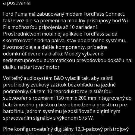
a posúvania.
Ford Puma má zabudovaný modem FordPass Connect,
takže vozidlo sa premení na mobilný prístupový bod Wi-
Fi s možnosťou pripojenia až 10 zariadení.
Prostredníctvom mobilnej aplikácie FordPass sa dá
skontrolovať hladina paliva, stav poplašného systému,
životnosť oleja a ďalšie komponenty, prípadne
odomknúť dvere na diaľku. Modely vybavené
sedemstupňovou automatickou prevodovkou dokážu na
diaľku naštartovať motor.
Voliteľný audiosystém B&O vyladili tak, aby zaistil
prvotriedny zvukový zážitok bez ohľadu na jazdné
podmienky. Okrem 10 reproduktorov je súčsťou
subwoofer s rozmermi 150 mm x 200 mm integrovaný do
batožinového priestoru bez obmedzenia priestoru pre
batožinu. Jadrom systému je zosilňovač s digitálnym
spracovaním signálov s výkonom 575 W.
Plne konfigurovateľný digitálny 12,3-palcový prístrojový