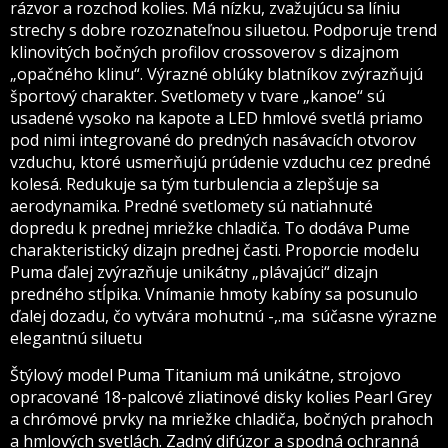
rázvor a rozchod kolies. Má nízku, zvažujúcu sa líniu
strechy s dobre rozoznateľnou siluetou. Podporuje trend
klinovitých bočných profilov crossoverov s dizajnom
„opačného klinu“. Výrazné oblúky blatníkov zvýrazňujú
športový charakter. Svetlomety v tvare „kanoe“ sú
usadené vysoko na kapote a LED hmlové svetlá priamo
pod nimi integrované do predných nasávacích otvorov
vzduchu, ktoré usmerňujú prúdenie vzduchu cez predné
kolesá. Redukuje sa tým turbulencia a zlepšuje sa
aerodynamika. Predné svetlomety sú natiahnuté
dopredu k prednej mriežke chladiča. To dodáva Pume
charakteristický dizajn prednej časti. Proporcie modelu
Puma ďalej zvýrazňuje unikátny „plávajúci“ dizajn
predného stĺpika. Vnímanie hmoty kabíny sa posunulo
ďalej dozadu, čo vytvára mohutnú -,.ma súčasne výrazne
elegantnú siluetu
Štýlový model Puma Titanium má unikátne, strojovo
opracované 18-palcové zliatinové disky kolies Pearl Grey
a chrómové prvky na mriežke chladiča, bočných prahoch
a hmlových svetlách. Zadný difúzor a spodná ochranná