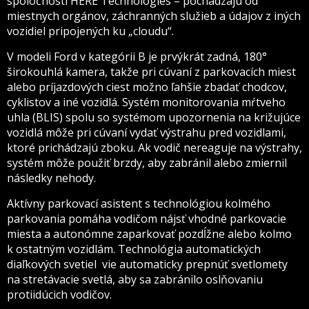
spoločnosti HERE Technologies – pochádzajú od
miestnych orgánov, záchranných služieb a údajov z iných
vozidiel pripojených ku „cloudu“.
V modeli Ford v kategórii B je prvýkrát zadná, 180°
širokouhlá kamera, takže pri cúvaní z parkovacích miest
alebo príjazdových ciest možno ľahšie zbadať chodcov,
cyklistov a iné vozidlá. Systém monitorovania mŕtveho
uhla (BLIS) spolu so systémom upozornenia na križujúce
vozidlá môže pri cúvaní vydať výstrahu pred vozidlami,
ktoré prichádzajú zboku. Ak vodič nereaguje na výstrahy,
systém môže použiť brzdy, aby zabránil alebo zmiernil
následky nehody.
Aktívny parkovací asistent s technológiou kolmého
parkovania pomáha vodičom nájsť vhodné parkovacie
miesta a autonómne zaparkovať pozdĺžne alebo kolmo
k ostatným vozidlám. Technológia automatických
diaľkových svetiel vie automaticky prepnúť svetlomety
na stretávacie svetlá, aby sa zabránilo oslňovaniu
protiidúcich vodičov.