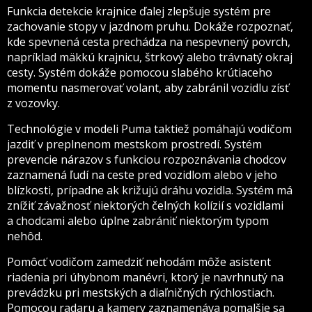
Funkcia detekcie krajnice ďalej zlepšuje systém pre
zachovanie stopy v jazdnom pruhu. Dokáže rozpoznať,
kde spevnená cesta prechádza na nespevnený povrch,
napríklad mäkkú krajnicu, štrkový alebo trávnatý okraj
cesty. Systém dokáže pomocou slabého krútiaceho
momentu nasmerovať volant, aby zabránil vozidlu zísť
z vozovky.
Technológie v modeli Puma taktiež pomáhajú vodičom
jazdiť v preplnenom mestskom prostredí. Systém
prevencie nárazov s funkciou rozpoznávania chodcov
zaznamená ľudí na ceste pred vozidlom alebo v jeho
blízkosti, prípadne ak križujú dráhu vozidla. Systém má
znížiť závažnosť niektorých čelných kolízií s vozidlami
a chodcami alebo úplne zabrániť niektorým typom
nehôd.
Pomôcť vodičom zamedziť nehodám môže asistent
riadenia pri úhybnom manévri, ktorý je navrhnutý na
prevádzku pri mestských a diaľničných rýchlostiach.
Pomocou radaru a kamery zaznamenáva pomalšie sa