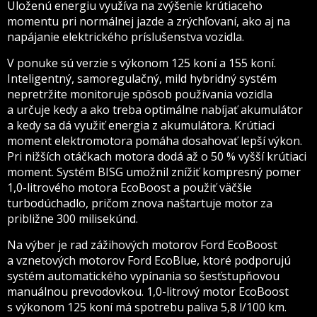
Uloženú energiu využíva na zvýšenie krútiaceho
momentu pri normálnej jazde a zrýchľovaní, ako aj na
napájanie elektrického príslušenstva vozidla.
V ponuke sú verzie s výkonom 125 koní a 155 koní.
Inteligentný, samoregulačný, mild hybridný systém
nepretržite monitoruje spôsob používania vozidla
a určuje kedy a ako treba optimálne nabíjať akumulátor
a kedy sa dá využiť energia z akumulátora. Krútiaci
moment elektromotora pomáha dosahovať lepší výkon.
Pri nižších otáčkach motora dodá až o 50 % vyšší krútiaci
moment. Systém BISG umožnil znížiť kompresný pomer
1,0-litrového motora EcoBoost a použiť väčšie
turbodúchadlo, pričom znova naštartuje motor za
približne 300 milisekúnd.
Na výber je rad zážihových motorov Ford EcoBoost
a vznetových motorov Ford EcoBlue, ktoré podporujú
systém automatického vypínania so šesťstupňovou
manuálnou prevodovkou. 1,0-litrový motor EcoBoost
s výkonom 125 koní má spotrebu paliva 5,8 l/100 km.