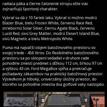
radiaca páka a čierne čalúnenie stropu ešte viac
zvýrazňujú športový charakter.
Vybrať sa dá z 10 farieb laku. Vybrať si možno modrú
Blazer Blue, bielu Frozen White, červenú Race Red,
striebornú Solar Silver, čiernu Agate Black, červenú
Lucid Red, sivú Grey Matter, modrú Desert Island Blue,
sivú Magnetic a bielu Metropolis White.
Puma má najväčší objem batožinového priestoru vo
svojej triede - 456 litrov. Do flexibilného batožinového
priestoru sa po sklopení sedadiel v druhom rade
pohodlne zmestí predmet s dĺžkou 112 cm, šírkou 97 cm
a výškou 43 cm. Ford MegaBox spĺňa a prekračuje
požiadavky zákazníkov na praktický batožinový priestor.
Výsledkom je hlboký, univerzálny úložný priestor, do
ktorého sa pohodlne zmestia dva golfové vaky nastojato.