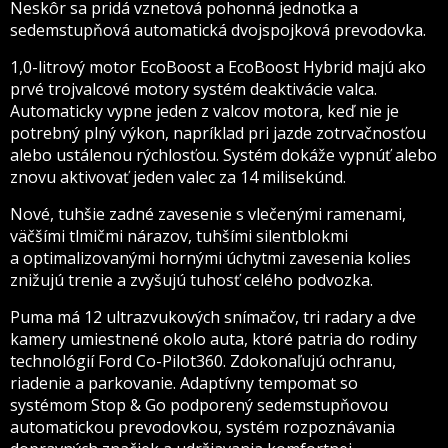
Neskôr sa pridá vznetová pohonná jednotka a
sedemstupňová automatická dvojspojková prevodovka.
1,0-litrový motor EcoBoost a EcoBoost Hybrid majú ako
prvé trojvalcové motory systém deaktivácie valca.
Automaticky vypne jeden z valcov motora, keď nie je
potrebný plný výkon, napríklad pri jazde zotrvačnosťou
alebo ustálenou rýchlosťou. Systém dokáže vypnúť alebo
znovu aktivovať jeden valec za 14 milisekúnd.
Nové, tuhšie zadné zavesenie s vlečenými ramenami,
väčšími tlmičmi nárazov, tuhšími silentblokmi
a optimalizovanými hornými úchytmi zavesenia kolies
znižujú trenie a zvyšujú tuhosť celého podvozka.
Puma má 12 ultrazvukových snímačov, tri radary a dve
kamery umiestnené okolo auta, ktoré patria do rodiny
technológií Ford Co-Pilot360. Zdokonaľujú ochranu,
riadenie a parkovanie. Adaptívny tempomat so
systémom Stop & Go podporený sedemstupňovou
automatickou prevodovkou, systém rozpoznávania