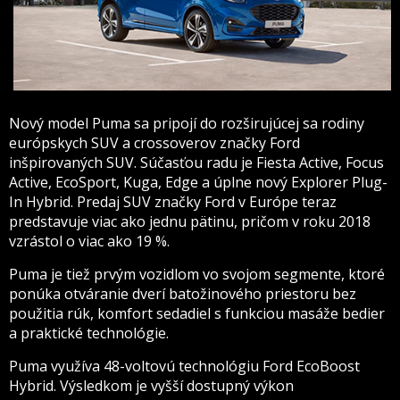
Nový model Puma sa pripojí do rozširujúcej sa rodiny
európskych SUV a crossoverov značky Ford
inšpirovaných SUV. Súčasťou radu je Fiesta Active, Focus
Active, EcoSport, Kuga, Edge a úplne nový Explorer Plug-
In Hybrid. Predaj SUV značky Ford v Európe teraz
predstavuje viac ako jednu pätinu, pričom v roku 2018
vzrástol o viac ako 19 %.
Puma je tiež prvým vozidlom vo svojom segmente, ktoré
ponúka otváranie dverí batožinového priestoru bez
použitia rúk, komfort sedadiel s funkciou masáže bedier
a praktické technológie.
Puma využíva 48-voltovú technológiu Ford EcoBoost
Hybrid. Výsledkom je vyšší dostupný výkon