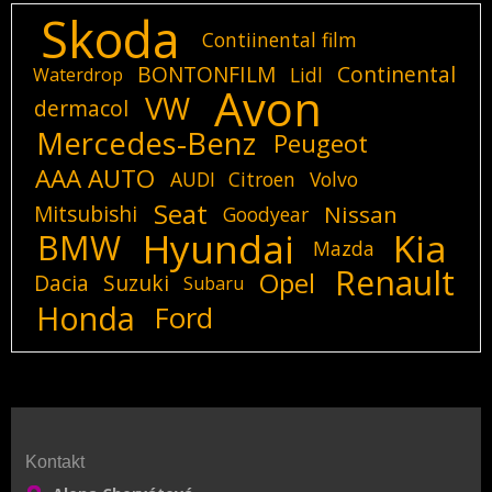
Skoda
Contiinental film
BONTONFILM
Continental
Lidl
Waterdrop
Avon
VW
dermacol
Mercedes-Benz
Peugeot
AAA AUTO
AUDI
Citroen
Volvo
Seat
Mitsubishi
Nissan
Goodyear
Hyundai
Kia
BMW
Mazda
Renault
Opel
Dacia
Suzuki
Subaru
Honda
Ford
Kontakt