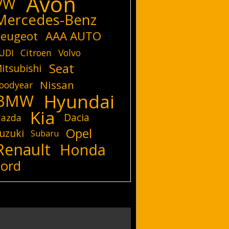
Avon
VW
Mercedes-Benz
eugeot
AAA AUTO
UDI
Citroen
Volvo
Seat
itsubishi
Nissan
oodyear
Hyundai
BMW
Kia
Dacia
azda
Opel
uzuki
Subaru
Renault
Honda
Ford