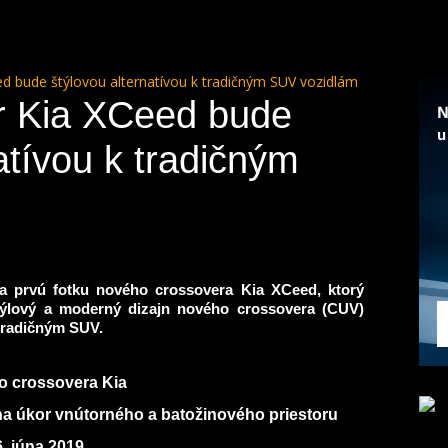
d bude štýlovou alternatívou k tradičným SUV vozidlám
r Kia XCeed bude
atívou k tradičným
a prvú fotku nového crossovera Kia XCeed, ktorý
ýlový a moderný dizajn nového crossovera (CUV)
 tradičným SUV.
o crossovera Kia
 na úkor vnútorného a batožinového priestoru
. júna 2019