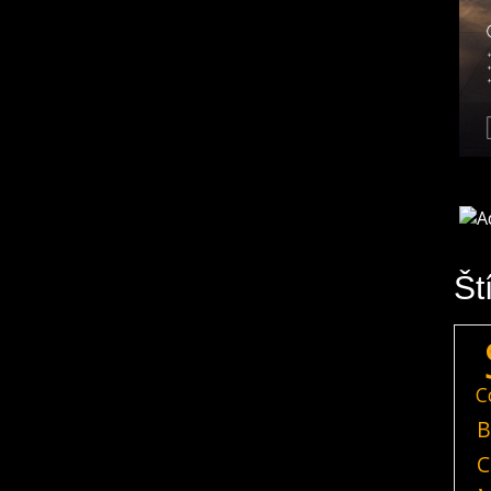
Št
C
B
C