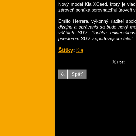
Nový model Kia XCeed, ktorý je viac
zároveň ponúka porovnateľnú úroveň vn
Emilio Herrera, výkonný riaditeľ spo
dizajnu a správaniu sa bude nový m
väčších SUV. Ponúka univerzálnosť
priestorom SUV v športovejšom tele.“
Kia
Štítky
:
Späť