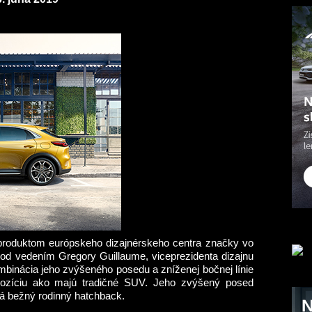
roduktom európskeho dizajnérskeho centra značky vo
od vedením Gregory Guillaume, viceprezidenta dizajnu
binácia jeho zvýšeného posedu a zníženej bočnej línie
 pozíciu ako majú tradičné SUV. Jeho zvýšený posed
á bežný rodinný hatchback.