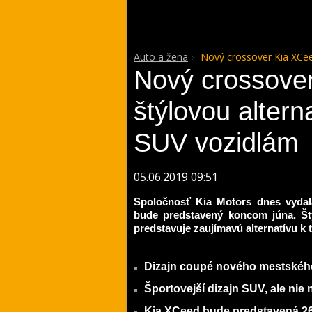
Auto a žena
Nový crossover Kia XCee
Nový crossove
štýlovou altern
SUV vozidlám
05.06.2019 09:51
Spoločnosť Kia Motors dnes vydal
bude predstavený koncom júna. Št
predstavuje zaujímavú alternatívu k
Dizajn coupé nového mestskéh
Športovejší dizajn SUV, ale nie
Kia XCeed bude predstavená 26