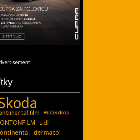
ítky
Skoda
ontiinental film
Waterdrop
ONTONFILM
Lidl
ontinental
dermacol