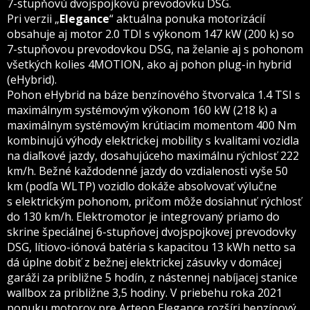
7-stupňovú dvojspojkovú prevodovku DSG.
Pri verzii „
Elegance
“ aktuálna ponuka motorizácií
obsahuje aj motor 2.0 TDI s výkonom 147 kW (200 k) so
7-stupňovou prevodovkou DSG, na želanie aj s pohonom
všetkých kolies 4MOTION, ako aj pohon plug-in hybrid
(eHybrid).
Pohon eHybrid na báze benzínového štvorvalca 1.4 TSI s
maximálnym systémovým výkonom 160 kW (218 k) a
maximálnym systémovým krútiacim momentom 400 Nm
kombinujú výhody elektrickej mobility s kvalitami vozidla
na diaľkové jazdy, dosahujúceho maximálnu rýchlosť 222
km/h. Bežné každodenné jazdy do vzdialenosti vyše 50
km (podľa WLTP) vozidlo dokáže absolvovať výlučne
s elektrickým pohonom, pričom môže dosiahnuť rýchlosť
do 130 km/h. Elektromotor je integrovaný priamo do
skrine špeciálnej 6-stupňovej dvojspojkovej prevodovky
DSG, lítiovo-iónová batéria s kapacitou 13 kWh netto sa
dá úplne dobiť z bežnej elektrickej zásuvky v domácej
garáži za približne 5 hodín, z nástennej nabíjacej stanice
wallbox za približne 3,5 hodiny. V priebehu roka 2021
ponuku motorov pre Arteon Elegance rozšíri benzínový