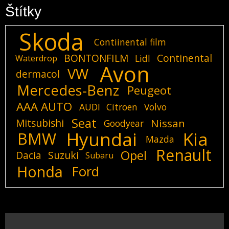
Štítky
Skoda
Contiinental film
BONTONFILM
Continental
Lidl
Waterdrop
Avon
VW
dermacol
Mercedes-Benz
Peugeot
AAA AUTO
AUDI
Citroen
Volvo
Seat
Mitsubishi
Nissan
Goodyear
Hyundai
Kia
BMW
Mazda
Renault
Opel
Dacia
Suzuki
Subaru
Honda
Ford