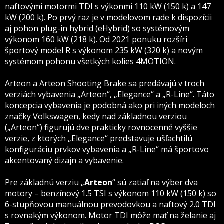
naftovými motormi TDI s výkonmi 110 kW (150 k) a 147
kW (200 k). Po prvý raz je v modelovom rade k dispozícii
aj pohon plug-in hybrid (eHybrid) so systémovým
výkonom 160 kW (218 k). Od 2021 ponuku rozšíri
športový model R s výkonom 235 kW (320 k) a novým
systémom pohonu všetkých kolies 4MOTION.
Arteon a Arteon Shooting Brake sa predávajú v troch
verziách vybavenia „Arteon“, „Elegance“ a „R-Line“.
Táto
koncepcia vybavenia je podobná ako pri iných modeloch
značky Volkswagen, kedy nad základnou verziou
(„Arteon“) figurujú dve prakticky rovnocenné vyššie
verzie, z ktorých „Elegance“ predstavuje ušľachtilú
konfiguráciu prvkov vybavenia a „R-Line“ má športovo
akcentovaný dizajn a vybavenie.
Pre základnú verziu „
Arteon
“ sú zatiaľ na výber dva
motory – benzínový 1.5 TSI s výkonom 110 kW (150 k) so
6-stupňovou manuálnou prevodovkou a naftový 2.0 TDI
s rovnakým výkonom. Motor TDI môže mať na želanie aj