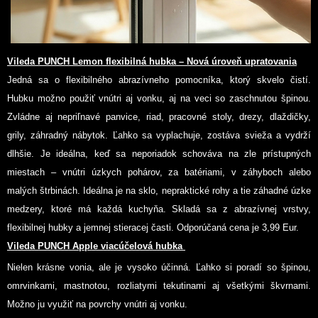
Vileda PUNCH Lemon flexibilná hubka – Nová úroveň upratovania
Jedná sa o flexibilného abrazívneho pomocníka, ktorý skvelo čistí.
Hubku možno použiť vnútri aj vonku, aj na veci so zaschnutou špinou.
Zvládne aj nepriľnavé panvice, riad, pracovné stoly, drezy, dlaždičky,
grily, záhradný nábytok. Ľahko sa vyplachuje, zostáva svieža a vydrží
dlhšie. Je ideálna, keď sa neporiadok schováva na zle prístupných
miestach – vnútri úzkych pohárov, za batériami, v záhyboch alebo
malých štrbinách. Ideálna je na sklo, nepraktické rohy a tie záhadné úzke
medzery, ktoré má každá kuchyňa. Skladá sa z abrazívnej vrstvy,
flexibilnej hubky a jemnej stieracej časti. Odporúčaná cena je
3,99 Eur
.
Vileda PUNCH Apple viacúčelová hubka
Nielen krásne vonia, ale je vysoko účinná. Ľahko si poradí so špinou,
omrvinkami, mastnotou, rozliatymi tekutinami aj všetkými škvrnami.
Možno ju využiť na povrchy vnútri aj vonku.