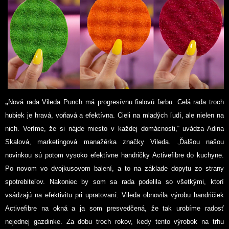
„
Nová rada Vileda Punch má progresívnu fialovú farbu. Celá rada troch
hubiek je hravá, voňavá a efektívna. Cieli na mladých ľudí, ale nielen na
nich. Veríme, že si nájde miesto v každej domácnosti,“
uvádza Adina
Skalová, marketingová manažérka značky Vileda
. „Ďalšou našou
novinkou sú potom vysoko efektívne handričky Activefibre do kuchyne.
Po novom vo dvojkusovom balení, a to na základe dopytu zo strany
spotrebiteľov. Nakoniec by som sa rada podelila so všetkými, ktorí
vsádzajú na efektivitu pri upratovaní. Vileda obnovila výrobu handričiek
Activefibre na okná a ja som presvedčená, že tak urobíme radosť
nejednej gazdinke. Za dobu troch rokov, kedy tento výrobok na trhu