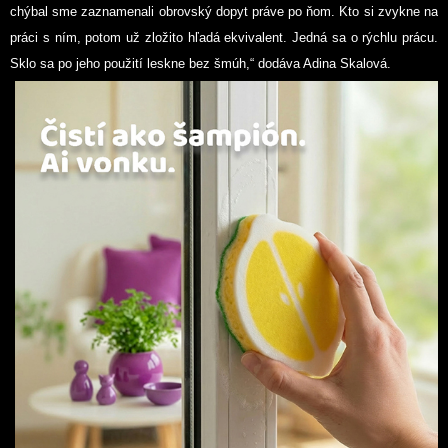
chýbal sme zaznamenali obrovský dopyt práve po ňom. Kto si zvykne na
práci s ním, potom už zložito hľadá ekvivalent. Jedná sa o rýchlu prácu.
Sklo sa po jeho použití leskne bez šmúh,“
dodáva Adina Skalová.