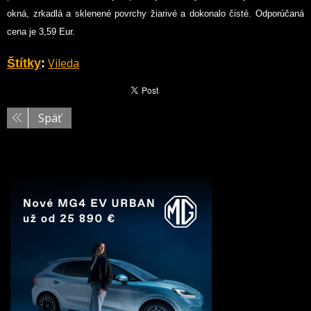
okná, zrkadlá a sklenené povrchy žiarivé a dokonalo čisté. Odporúčaná
cena je 3,59 Eur.
Vileda
Štítky
:
Späť