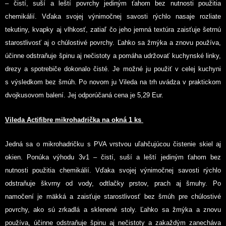
– čistí, suší a leští povrchy jediným ťahom bez nutnosti použitia
chemikálií. Vďaka svojej výnimočnej savosti rýchlo nasaje rozliate
tekutiny, kvapky aj vlhkosť, zatiaľ čo jeho jemná textúra zaisťuje šetrnú
starostlivosť aj o chúlostivé povrchy. Ľahko sa žmýka a znovu používa,
účinne odstraňuje špinu aj nečistoty a pomáha udržovať kuchynské linky,
drezy a spotrebiče dokonalo čisté. Je možné ju použiť v celej kuchyni
s výsledkom bez šmúh. Po novom ju Vileda na trh uvádza v praktickom
dvojkusovom balení. Jej odporúčaná cena je 5,29 Eur.
Vileda Actifibre mikrohadrička na okná 1 ks
Jedná sa o mikrohadričku s PVA vrstvou uľahčujúcou čistenie skiel aj
okien. Ponúka výhodu 3v1 – čistí, suší a leští jediným ťahom bez
nutnosti použitia chemikálií. Vďaka svojej výnimočnej savosti rýchlo
odstraňuje škvrny od vody, odtlačky prstov, prach aj šmuhy. Po
namočení je mäkká a zaisťuje starostlivosť bez šmúh pre chúlostivé
povrchy, ako sú zrkadlá a sklenené stoly. Ľahko sa žmýka a znovu
používa, účinne odstraňuje špinu aj nečistoty a zakaždým zanecháva