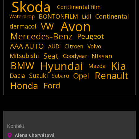
Skoda
Contiinental film
BONTONFILM
Continental
Lidl
Waterdrop
Avon
VW
dermacol
Mercedes-Benz
Peugeot
AAA AUTO
AUDI
Citroen
Volvo
Seat
Mitsubishi
Nissan
Goodyear
Hyundai
Kia
BMW
Mazda
Renault
Opel
Dacia
Suzuki
Subaru
Honda
Ford
Kontakt
Alena Chorvátová