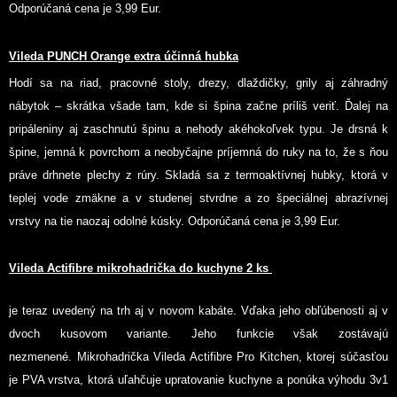
Odporúčaná cena je 3,99 Eur.
Vileda PUNCH Orange extra účinná hubka
Hodí sa na riad, pracovné stoly, drezy, dlaždičky, grily aj záhradný
nábytok – skrátka všade tam, kde si špina začne príliš veriť. Ďalej na
pripáleniny aj zaschnutú špinu a nehody akéhokoľvek typu. Je drsná k
špine, jemná k povrchom a neobyčajne príjemná do ruky na to, že s ňou
práve drhnete plechy z rúry. Skladá sa z termoaktívnej hubky, ktorá v
teplej vode zmäkne a v studenej stvrdne a zo špeciálnej abrazívnej
vrstvy na tie naozaj odolné kúsky. Odporúčaná cena je 3,99 Eur.
Vileda Actifibre mikrohadrička do kuchyne 2 ks
je teraz uvedený na trh aj v novom kabáte. Vďaka jeho obľúbenosti aj v
dvoch kusovom variante. Jeho funkcie však zostávajú
nezmenené.
Mikrohadrička Vileda Actifibre Pro Kitchen, ktorej súčasťou
je PVA vrstva, ktorá uľahčuje upratovanie kuchyne a ponúka výhodu 3v1