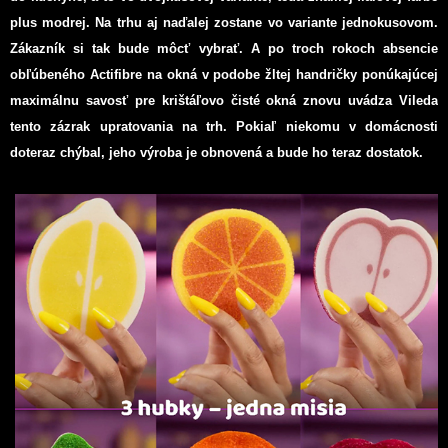
plus modrej. Na trhu aj naďalej zostane vo variante jednokusovom.
Zákazník si tak bude môcť vybrať. A po troch rokoch absencie
obľúbeného Actifibre na okná v podobe žltej handričky ponúkajúcej
maximálnu savosť pre krištáľovo čisté okná znovu uvádza Vileda
tento zázrak upratovania na trh. Pokiaľ niekomu v domácnosti
doteraz chýbal, jeho výroba je obnovená a bude ho teraz dostatok.