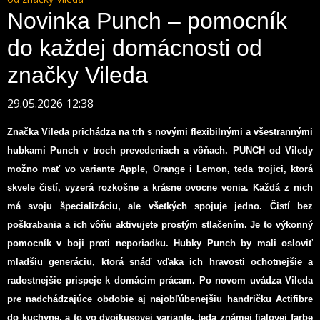
Novinka Punch – pomocník
do každej domácnosti od
značky Vileda
29.05.2026 12:38
Značka Vileda prichádza na trh s novými flexibilnými a všestrannými
hubkami Punch v troch prevedeniach a vôňach. PUNCH od Viledy
možno mať vo variante Apple, Orange i Lemon, teda trojici, ktorá
skvele čistí, vyzerá rozkošne a krásne ovocne vonia. Každá z nich
má svoju špecializáciu, ale všetkých spojuje jedno. Čistí bez
poškrabania a ich vôňu aktivujete prostým stlačením. Je to výkonný
pomocník v boji proti neporiadku. Hubky Punch by mali osloviť
mladšiu generáciu, ktorá snáď vďaka ich hravosti ochotnejšie a
radostnejšie prispeje k domácim prácam. Po novom uvádza Vileda
pre nadchádzajúce obdobie aj najobľúbenejšiu handričku Actifibre
do kuchyne, a to vo dvojkusovej variante, teda známej fialovej farbe