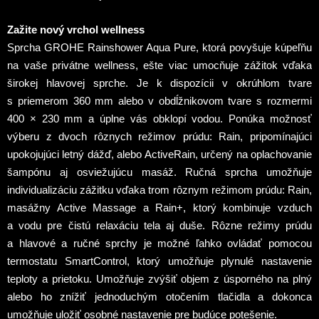
Zažite nový vrchol wellness
Sprcha GROHE Rainshower Aqua Pure, ktorá povyšuje kúpeľňu
na vaše privátne wellness, ešte viac umocňuje zážitok vďaka
širokej hlavovej sprche. Je k dispozícii v okrúhlom tvare
s priemerom 360 mm alebo v obdĺžnikovom tvare s rozmermi
400 × 230 mm a úplne vás obklopí vodou. Ponúka možnosť
výberu z dvoch rôznych režimov prúdu: Rain, pripomínajúci
upokojujúci letný dážď, alebo ActiveRain, určený na oplachovanie
šampónu aj osviežujúcu masáž. Ručná sprcha umožňuje
individualizáciu zážitku vďaka trom rôznym režimom prúdu: Rain,
masážny Active Massage a Rain+, ktorý kombinuje vzduch
a vodu pre čistú relaxáciu tela aj duše. Rôzne režimy prúdu
a hlavové a ručné sprchy je možné ľahko ovládať pomocou
termostatu SmartControl, ktorý umožňuje plynulé nastavenie
teploty a prietoku. Umožňuje zvýšiť objem z úsporného na plný
alebo ho znížiť jednoduchým otočením tlačidla a dokonca
umožňuje uložiť osobné nastavenie pre budúce potešenie.