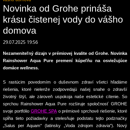
Novinka od Grohe prináša
krásu čistenej vody do vášho
domova
29.07.2025 19:56
Nezameniteľný dizajn v prémiovej kvalite od Grohe. Novinka
Rainshower Aqua Pure premení kúpeľňu na osviežujúce
domáce wellness.
S rastúcim povedomím o duševnom zdraví všetci hľadáme
riešenia, ktoré nielenže zodpovedajú našej snahe o zdravší
životný štýl, ale zároveň uspokoja naše estetické cítenie. So
sprchou Rainshower Aqua Pure rozširuje spoločnosť GROHE
svoje portfólio
GROHE SPA
o prémiové sprchové riešenie, ktoré
spĺňa tieto požiadavky a stelesňuje podstatu tejto podznačky
„Salus per Aquam“ (latinsky „Voda zdrojom zdravia“). Nový