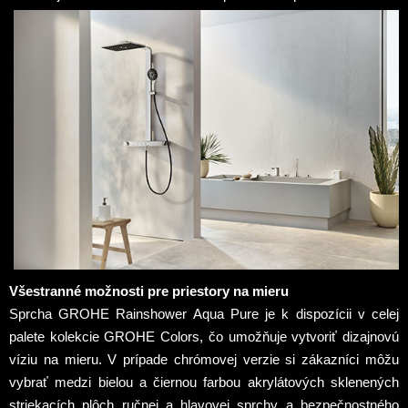
Všestranné možnosti pre priestory na mieru
Sprcha GROHE Rainshower Aqua Pure je k dispozícii v celej
palete kolekcie GROHE Colors, čo umožňuje vytvoriť dizajnovú
víziu na mieru. V prípade chrómovej verzie si zákazníci môžu
vybrať medzi bielou a čiernou farbou akrylátových sklenených
striekacích plôch ručnej a hlavovej sprchy a bezpečnostného