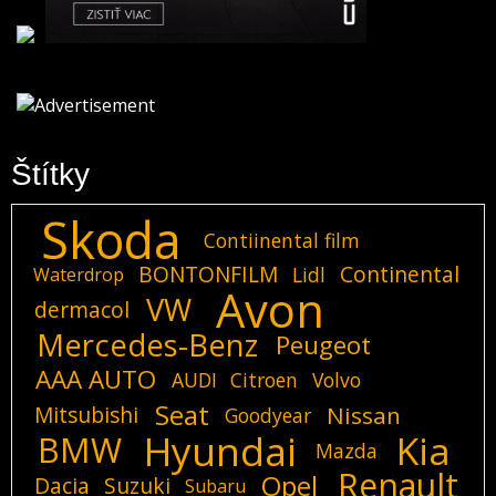
Štítky
Skoda
Contiinental film
BONTONFILM
Continental
Lidl
Waterdrop
Avon
VW
dermacol
Mercedes-Benz
Peugeot
AAA AUTO
AUDI
Citroen
Volvo
Seat
Mitsubishi
Nissan
Goodyear
Hyundai
Kia
BMW
Mazda
Renault
Opel
Dacia
Suzuki
Subaru