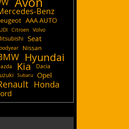
Avon
VW
Mercedes-Benz
eugeot
AAA AUTO
UDI
Citroen
Volvo
Seat
itsubishi
Nissan
oodyear
Hyundai
BMW
Kia
Dacia
azda
Opel
uzuki
Subaru
Renault
Honda
Ford