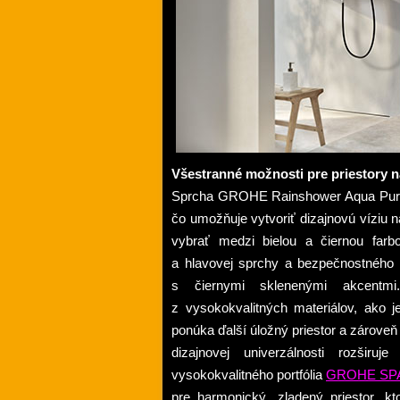
Všestranné možnosti pre priestory n
Sprcha GROHE Rainshower Aqua Pure j
čo umožňuje vytvoriť dizajnovú víziu 
vybrať medzi bielou a čiernou farbo
a hlavovej sprchy a bezpečnostného 
s čiernymi sklenenými akcentm
z vysokokvalitných materiálov, ako 
ponúka ďalší úložný priestor a zároveň 
dizajnovej univerzálnosti rozš
vysokokvalitného portfólia
GROHE SP
pre harmonický, zladený priestor, k