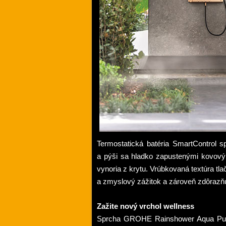
Termostatická batéria SmartControl s
a pýši sa hladko zapustenými kovovými
vynoria z krytu. Vrúbkovaná textúra tl
a zmyslový zážitok a zároveň zdôrazňuj
Zažite nový vrchol wellness
Sprcha GROHE Rainshower Aqua Pure,