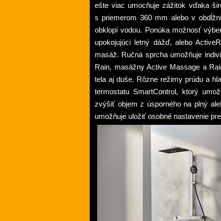
ešte viac umocňuje zážitok vďaka širo
s priemerom 360 mm alebo v obdĺžn
obklopí vodou. Ponúka možnosť výber
upokojujúci letný dážď, alebo Activ
masáž. Ručná sprcha umožňuje indivi
Rain, masážny Active Massage a Rain
tela aj duše. Rôzne režimy prúdu a h
termostatu SmartControl, ktorý umož
zvýšiť objem z úsporného na plný ale
umožňuje uložiť osobné nastavenie pre