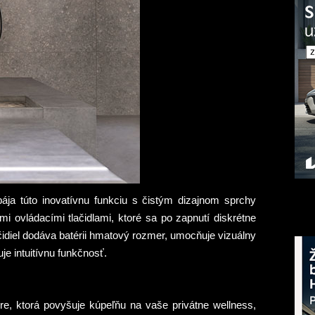
pája túto inovatívnu funkciu s čistým dizajnom sprchy
 ovládacími tlačidlami, ktoré sa po zapnutí diskrétne
ačidiel dodáva batérii hmatový rozmer, umocňuje vizuálny
e intuitívnu funkčnosť.
 ktorá povyšuje kúpeľňu na vaše privátne wellness,