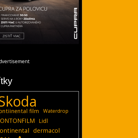
ítky
Skoda
ontiinental film
Waterdrop
ONTONFILM
Lidl
ontinental
dermacol