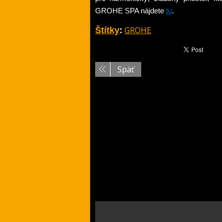
GROHE SPA nájdete
tu
.
GROHE
Štítky
:
Späť