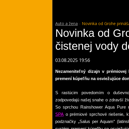
Auto a žena
Novinka od Grohe prináš
Novinka od Gro
čistenej vody 
03.08.2025 19:56
Nezameniteľný dizajn v prémiovej
premení kúpeľňu na osviežujúce do
S rastúcim povedomím o duševnom 
zodpovedajú našej snahe o zdravší živ
So sprchou Rainshower Aqua Pure r
SPA
o prémiové sprchové riešenie, kto
podznačky „Salus per Aquam“ (latins
systém premení kúpeľňu na osviežuj