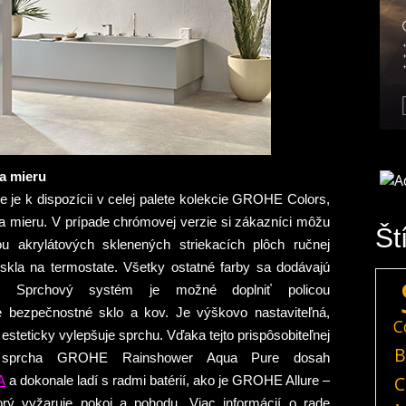
a mieru
e k dispozícii v celej palete kolekcie GROHE Colors,
na mieru. V prípade chrómovej verzie si zákazníci môžu
Št
u akrylátových sklenených striekacích plôch ručnej
skla na termostate. Všetky ostatné farby sa dodávajú
i. Sprchový systém je možné doplniť policou
je bezpečnostné sklo a kov. Je výškovo nastaviteľná,
C
esteticky vylepšuje sprchu. Vďaka tejto prispôsobiteľnej
B
iruje sprcha GROHE Rainshower Aqua Pure dosah
C
A
a dokonale ladí s radmi batérií, ako je GROHE Allure –
torý vyžaruje pokoj a pohodu.
Viac informácií o rade