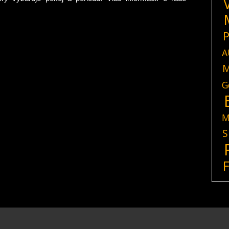
P
A
M
G
M
S