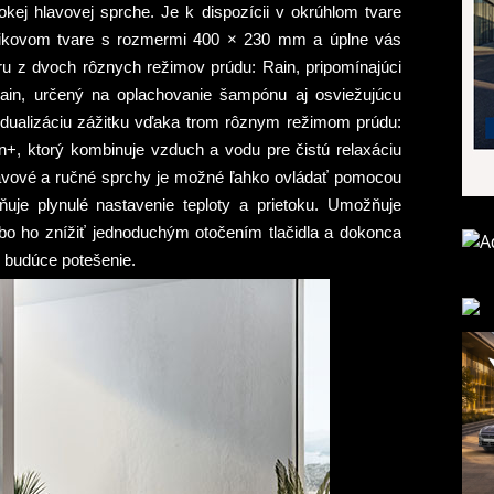
kej hlavovej sprche. Je k dispozícii v okrúhlom tvare
ikovom tvare s rozmermi 400 × 230 mm a úplne vás
u z dvoch rôznych režimov prúdu: Rain, pripomínajúci
eRain, určený na oplachovanie šampónu aj osviežujúcu
dualizáciu zážitku vďaka trom rôznym režimom prúdu:
+, ktorý kombinuje vzduch a vodu pre čistú relaxáciu
lavové a ručné sprchy je možné ľahko ovládať pomocou
ňuje plynulé nastavenie teploty a prietoku. Umožňuje
bo ho znížiť jednoduchým otočením tlačidla a dokonca
 budúce potešenie.