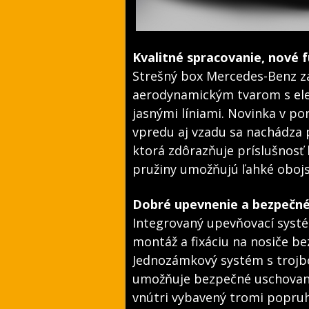
Kvalitné spracovanie, nové 
Strešný box Mercedes-Benz z
aerodynamickým tvarom s el
jasnými líniami. Novinka v p
vpredu aj vzadu sa nachádza
ktorá zdôrazňuje príslušnosť 
pružiny umožňujú ľahké obojs
Dobré upevnenie a bezpečné
Integrovaný upevňovací sys
montáž a fixáciu na nosiče b
Jednozámkový systém s trojb
umožňuje bezpečné uschovani
vnútri vybavený tromi popruh