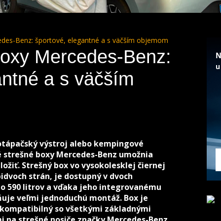
des-Benz: športové, elegantné a s väčším objemom
boxy Mercedes-Benz:
antné a s väčším
 potápačský výstroj alebo kempingové
é strešné boxy Mercedes-Benz umožnia
žiť. Strešný box vo vysokolesklej čiernej
idvoch strán, je dostupný v dvoch
o 590 litrov a vďaka jeho integrovanému
je veľmi jednoduchú montáž. Box je
e kompatibilný so všetkými základnými
mi na strešné nosiče značky Mercedes-Benz.