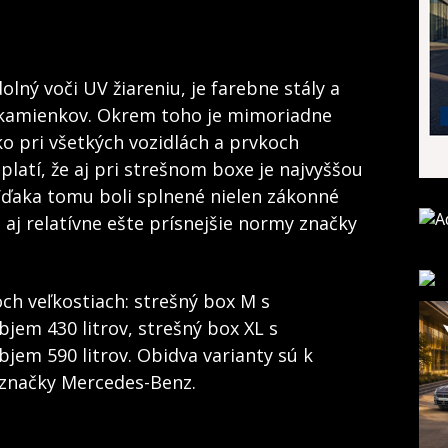
lný voči UV žiareniu, je farebne stály a
 kamienkov. Okrem toho je mimoriadne
ko pri všetkých vozidlách a prvkoch
latí, že aj pri strešnom boxe je najvyššou
Vďaka tomu boli splnené nielen zákonné
aj relatívne ešte prísnejšie normy značky
ch veľkostiach: strešný box M s
jem 430 litrov, strešný box XL s
jem 590 litrov. Obidva varianty sú k
 značky Mercedes-Benz.