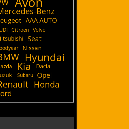
Avon
VW
Mercedes-Benz
eugeot
AAA AUTO
UDI
Citroen
Volvo
Seat
itsubishi
Nissan
oodyear
Hyundai
BMW
Kia
Dacia
azda
Opel
uzuki
Subaru
Renault
Honda
Ford