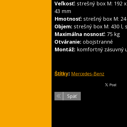
Veľkosť:
strešný box M: 192 x
43 mm
Hmotnosť:
strešný box M: 24 
Objem:
strešný box M: 430 l, 
Maximálna nosnosť:
75 kg
Otváranie:
obojstranné
Montáž:
komfortný zásuvný 
Mercedes-Benz
Štítky
:
Späť