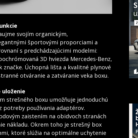
funkcie
aujme svojím organickým,
egantnými športovými proporciami a
orovnaní s predchádzajúcimi modelmi:
 pochrómovaná 3D hviezda Mercedes-Benz,
k značke. Úchopná lišta a kvalitné plynové
tranné otváranie a zatváranie veka boxu.
 uloženie
tém strešného boxu umožňuje jednoduchú
ez potreby používania adaptérov.
odovým zaistením na obidvoch stranách
e nákladu. Okrem toho je strešný box
mi, ktoré slúžia na optimálne uchytenie