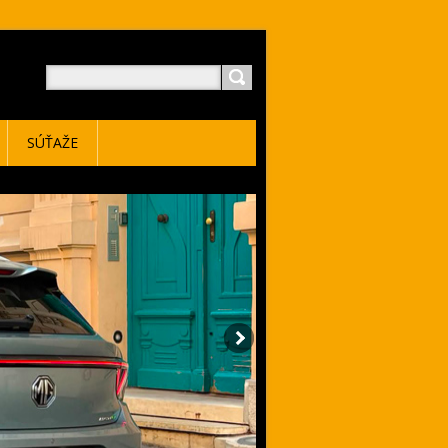
SÚŤAŽE