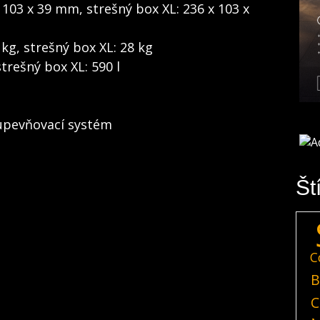
 103 x 39 mm, strešný box XL: 236 x 103 x
kg, strešný box XL: 28 kg
strešný box XL: 590 l
upevňovací systém
Št
C
B
C