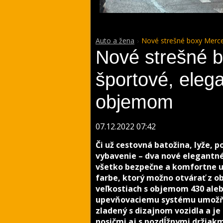
Auto a žena
Nové strešné boxy Merce
Nové strešné 
športové, eleg
objemom
07.12.2022 07:42
Či už cestovná batožina, lyže,
vybavenie – dva nové elegantn
všetko bezpečne a komfortne ulo
farbe, ktorý možno otvárať z ob
veľkostiach s objemom 430 aleb
upevňovaciemu systému umožňu
zladený s dizajnom vozidla a j
nosičmi aj s pozdĺžnymi držiak