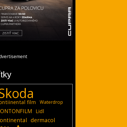
ítky
Skoda
ontiinental film
Waterdrop
ONTONFILM
Lidl
ontinental
dermacol