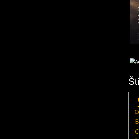
Št
C
B
C