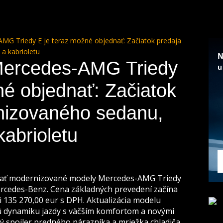
G Triedy E je teraz možné objednať: Začiatok predaja
a kabrioletu
Mercedes-AMG Triedy
né objednať: Začiatok
nizovaného sedanu,
kabrioletu
dnať modernizované modely Mercedes-AMG Triedy
rcedes-Benz. Cena základných prevedení začína
i 135 270,00 eur s DPH. Aktualizácia modelu
ú dynamiku jazdy s väčším komfortom a novými
ý spojler predného nárazníka a mriežka chladiča