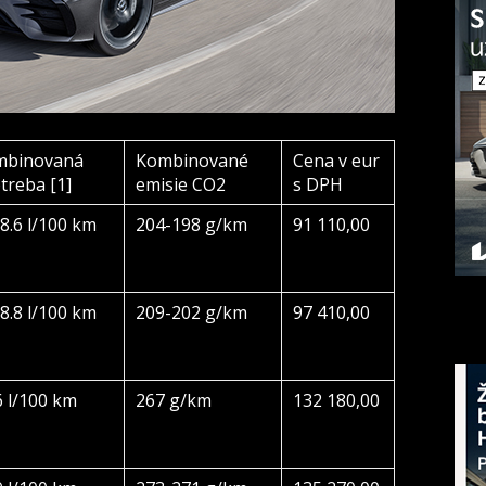
mbinovaná
Kombinované
Cena v eur
treba [1]
emisie CO2
s DPH
-8.6 l/100 km
204-198 g/km
91 110,00
-8.8 l/100 km
209-202 g/km
97 410,00
6 l/100 km
267 g/km
132 180,00