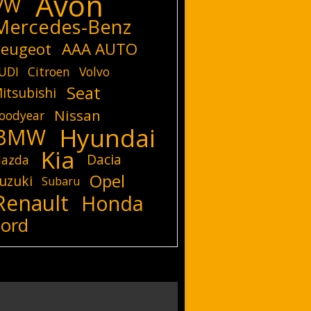
Avon
VW
Mercedes-Benz
eugeot
AAA AUTO
UDI
Citroen
Volvo
Seat
itsubishi
Nissan
oodyear
Hyundai
BMW
Kia
Dacia
azda
Opel
uzuki
Subaru
Renault
Honda
Ford