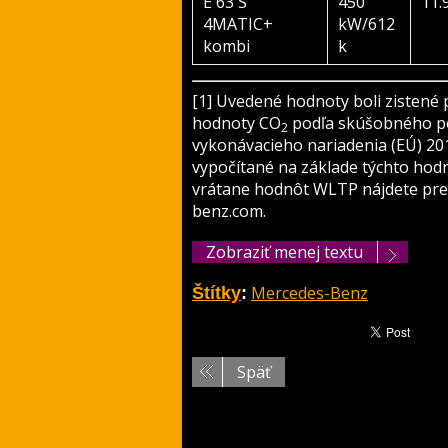
E 63 S
450
11.
4MATIC+
kW/612
kombi
k
[1] Uvedené hodnoty boli zistené
hodnoty CO
podľa skúšobného po
2
vykonávacieho nariadenia (EÚ) 20
vypočítané na základe týchto hodn
vrátane hodnôt WLTP nájdete pre
benz.com.
Zobraziť menej textu
Mercedes-Benz
Štítky
:
Späť