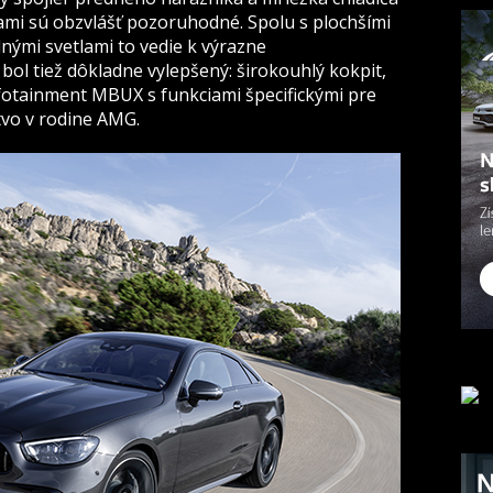
ami sú obzvlášť pozoruhodné. Spolu s plochšími
nými svetlami to vedie k výrazne
bol tiež dôkladne vylepšený: širokouhlý kokpit,
otainment MBUX s funkciami špecifickými pre
tvo v rodine AMG.