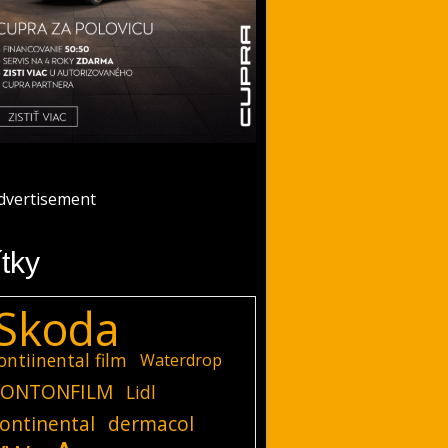
ítky
Skoda
ontiinental film
Waterdrop
ONTONFILM
Lidl
ontinental
dermacol