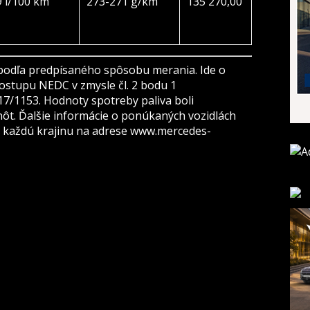
9 l/100 km
273-271 g/km
135 270,00
 podľa predpísaného spôsobu merania. Ide o
stupu NEDC v zmysle čl. 2 bodu 1
17/1153. Hodnoty spotreby paliva boli
ôt. Ďalšie informácie o ponúkaných vozidlách
 každú krajinu na adrese www.mercedes-