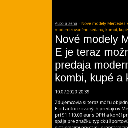
Auto a žena
Nové modely Mercedes-AM
modernizovaného sedanu, kombi, kupé 
Nové modely 
E je teraz mož
predaja moder
kombi, kupé a 
10.07.2020 20:39
Záujemcovia si teraz môžu obje
E od autorizovaných predajcov Me
pri 91 110,00 eur s DPH a končí pr
spája pre značku typickú športov
dizajnovými prvkami: prepracovan