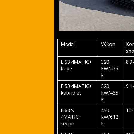
Model
Výkon
Ko
spo
E 53 4MATIC+
320
8.9
kupé
kW/435
k
E 53 4MATIC+
320
9.1
kabriolet
kW/435
k
E 63 S
450
11.
4MATIC+
kW/612
sedan
k