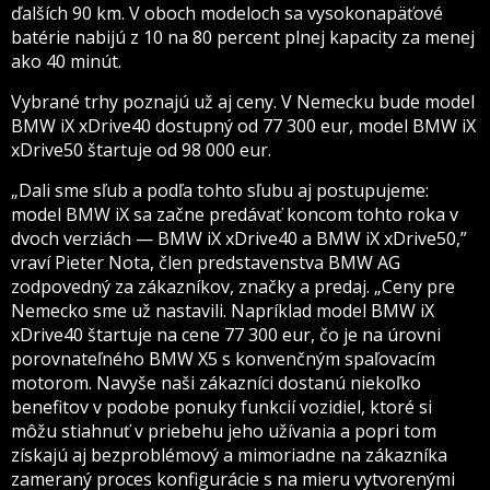
ďalších 90 km. V oboch modeloch sa vysokonapäťové
batérie nabijú z 10 na 80 percent plnej kapacity za menej
ako 40 minút.
Vybrané trhy poznajú už aj ceny. V Nemecku bude model
BMW iX xDrive40 dostupný od 77 300 eur, model BMW iX
xDrive50 štartuje od 98 000 eur.
„Dali sme sľub a podľa tohto sľubu aj postupujeme:
model BMW iX sa začne predávať koncom tohto roka v
dvoch verziách — BMW iX xDrive40 a BMW iX xDrive50,”
vraví Pieter Nota, člen predstavenstva BMW AG
zodpovedný za zákazníkov, značky a predaj. „Ceny pre
Nemecko sme už nastavili. Napríklad model BMW iX
xDrive40 štartuje na cene 77 300 eur, čo je na úrovni
porovnateľného BMW X5 s konvenčným spaľovacím
motorom. Navyše naši zákazníci dostanú niekoľko
benefitov v podobe ponuky funkcií vozidiel, ktoré si
môžu stiahnuť v priebehu jeho užívania a popri tom
získajú aj bezproblémový a mimoriadne na zákazníka
zameraný proces konfigurácie s na mieru vytvorenými