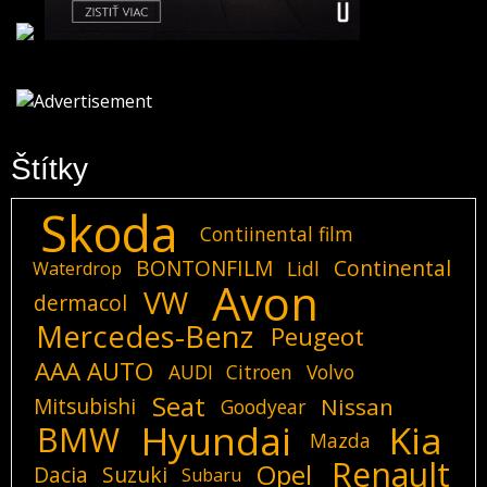
Štítky
Skoda
Contiinental film
BONTONFILM
Continental
Lidl
Waterdrop
Avon
VW
dermacol
Mercedes-Benz
Peugeot
AAA AUTO
AUDI
Citroen
Volvo
Seat
Mitsubishi
Nissan
Goodyear
Hyundai
Kia
BMW
Mazda
Renault
Opel
Dacia
Suzuki
Subaru