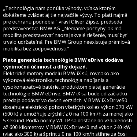
„Technológia nám ponúka výhody, vďaka ktorým
dokážeme zvládať aj tie najväčšie výzvy. To platí najmä
pre ochranu podnebia,” vraví Oliver Zipse, predseda
predstavenstva BMW AG. „Nemáme pochyby: ak má
mobilita predstavovať naozaj skvelé riešenie, musí byť
trvalo udržateľná. Pre BMW Group neexistuje prémiová
mobilita bez zodpovednosti.”
Piata generácia technológie BMW eDrive dodáva
výnimočnú účinnosť a dlhý dojazd.
Elektrické motory modelu BMW iX sú, rovnako ako
výkonová elektronika, technológia nabíjania a
vysokonapäťové batérie, produktom piatej generácie
technológie BMW eDrive. BMW iX sa bude od začiatku
predaja dodávať vo dvoch verziách. V BMW iX xDrive50
dosahuje elektrický pohon všetkých kolies výkon 370 kW
(500 k) a umožňuje zrýchliť z 0 na 100 km/h za menej ako
5 sekúnd. Podľa normy WLTP sa dostane do vzdialenosti
až 600 kilometrov. V BMW iX xDrive40 má výkon 240 kW
(viac ako 300 k) a šprint z 0 na 100 km/h stihne za čosi