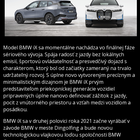
Model BMW iX sa momentálne nachádza vo finálnej fáze
sériového vývoja. Spája radosť z jazdy bez lokálnych
emisií, športovú ovládateľnosť a presvedčivý dojazd s
charakterom, ktorý bol od začiatky zameraný na trvalo
udržateľný rozvoj. S úplne novo vytvoreným precíznym a
minimalistickým dizajnom je BMW iX prvým
predstaviteľom priekopníckej generácie vozidiel
pripravených úplne nanovo definovať zážitok z jazdy,
pocit z vnútorného priestoru a vzťah medzi vozidlom a
posádkou.
BMW iX sa v druhej polovici roka 2021 začne vyrábať v
závode BMW v meste Dingolfing a bude novou
technologickou vlajkovou loďou spoločnosti BMW