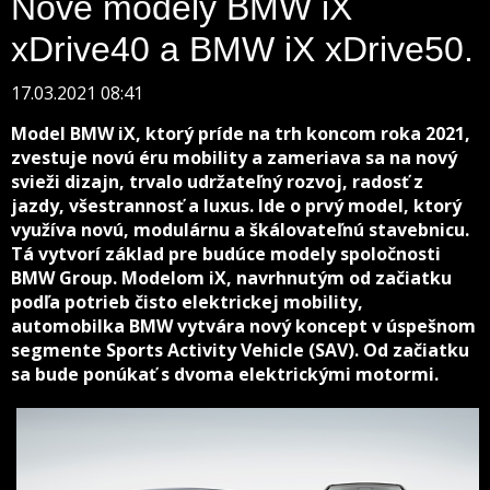
Nové modely BMW iX
xDrive40 a BMW iX xDrive50.
17.03.2021 08:41
Model BMW iX, ktorý príde na trh koncom roka 2021,
zvestuje novú éru mobility a zameriava sa na nový
svieži dizajn, trvalo udržateľný rozvoj, radosť z
jazdy, všestrannosť a luxus. Ide o prvý model, ktorý
využíva novú, modulárnu a škálovateľnú stavebnicu.
Tá vytvorí základ pre budúce modely spoločnosti
BMW Group. Modelom iX, navrhnutým od začiatku
podľa potrieb čisto elektrickej mobility,
automobilka BMW vytvára nový koncept v úspešnom
segmente Sports Activity Vehicle (SAV). Od začiatku
sa bude ponúkať s dvoma elektrickými motormi.