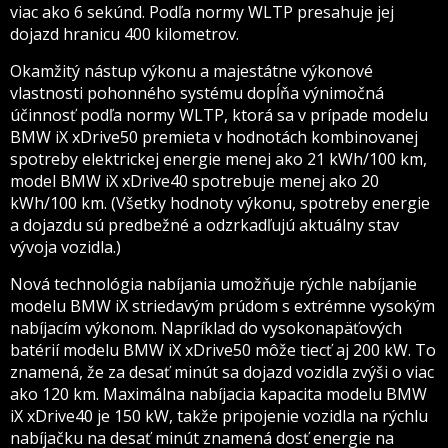
viac ako 6 sekúnd. Podľa normy WLTP presahuje jej
dojazd hranicu 400 kilometrov.
Okamžitý nástup výkonu a majestátne výkonové
vlastnosti pohonného systému dopĺňa výnimočná
účinnosť podľa normy WLTP, ktorá sa v prípade modelu
BMW iX xDrive50 premieta v hodnotách kombinovanej
spotreby elektrickej energie menej ako 21 kWh/100 km,
model BMW iX xDrive40 spotrebuje menej ako 20
kWh/100 km. (Všetky hodnoty výkonu, spotreby energie
a dojazdu sú predbežné a odzrkadľujú aktuálny stav
vývoja vozidla.)
Nová technológia nabíjania umožňuje rýchle nabíjanie
modelu BMW iX striedavým prúdom s extrémne vysokým
nabíjacím výkonom. Napríklad do vysokonapäťových
batérií modelu BMW iX xDrive50 môže tiecť aj 200 kW. To
znamená, že za desať minút sa dojazd vozidla zvýši o viac
ako 120 km. Maximálna nabíjacia kapacita modelu BMW
iX xDrive40 je 150 kW, takže pripojenie vozidla na rýchlu
nabíjačku na desať minút znamená dosť energie na