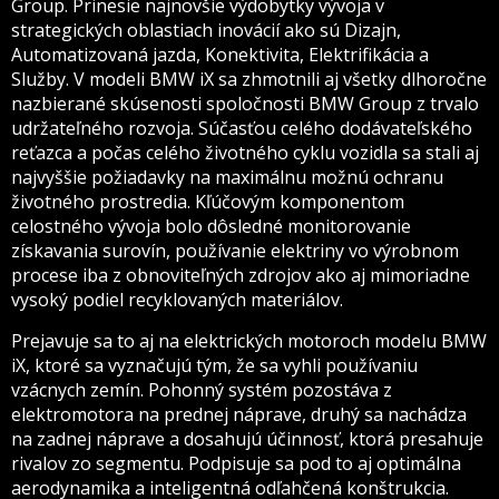
Group. Prinesie najnovšie výdobytky vývoja v
strategických oblastiach inovácií ako sú Dizajn,
Automatizovaná jazda, Konektivita, Elektrifikácia a
Služby. V modeli BMW iX sa zhmotnili aj všetky dlhoročne
nazbierané skúsenosti spoločnosti BMW Group z trvalo
udržateľného rozvoja. Súčasťou celého dodávateľského
reťazca a počas celého životného cyklu vozidla sa stali aj
najvyššie požiadavky na maximálnu možnú ochranu
životného prostredia. Kľúčovým komponentom
celostného vývoja bolo dôsledné monitorovanie
získavania surovín, používanie elektriny vo výrobnom
procese iba z obnoviteľných zdrojov ako aj mimoriadne
vysoký podiel recyklovaných materiálov.
Prejavuje sa to aj na elektrických motoroch modelu BMW
iX, ktoré sa vyznačujú tým, že sa vyhli používaniu
vzácnych zemín. Pohonný systém pozostáva z
elektromotora na prednej náprave, druhý sa nachádza
na zadnej náprave a dosahujú účinnosť, ktorá presahuje
rivalov zo segmentu. Podpisuje sa pod to aj optimálna
aerodynamika a inteligentná odľahčená konštrukcia.