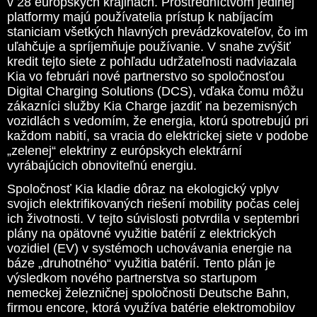
v 28 európskych krajinách. Prostredníctvom jedinej
platformy majú používatelia prístup k nabíjacím
staniciam všetkých hlavných prevádzkovateľov, čo im
uľahčuje a spríjemňuje používanie. V snahe zvýšiť
kredit tejto siete z pohľadu udržateľnosti nadviazala
Kia vo februári nové partnerstvo so spoločnosťou
Digital Charging Solutions (DCS), vďaka čomu môžu
zákazníci služby Kia Charge jazdiť na bezemisných
vozidlách s vedomím, že energia, ktorú spotrebujú pri
každom nabití, sa vracia do elektrickej siete v podobe
„zelenej“ elektriny z európskych elektrární
vyrábajúcich obnoviteľnú energiu.
Spoločnosť Kia kladie dôraz na ekologický vplyv
svojich elektrifikovaných riešení mobility počas celej
ich životnosti. V tejto súvislosti potvrdila v septembri
plány na opätovné využitie batérií z elektrických
vozidiel (EV) v systémoch uchovávania energie na
báze „druhotného“ využitia batérií. Tento plán je
výsledkom nového partnerstva so startupom
nemeckej železničnej spoločnosti Deutsche Bahn,
firmou encore, ktorá využíva batérie elektromobilov