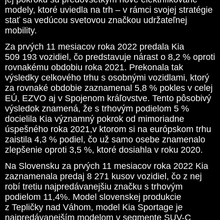
modely, ktoré uviedla na trh – v rámci svojej stratégie
stať sa vedúcou svetovou značkou udržateľnej
mobility.
Za prvých 11 mesiacov roka 2022 predala Kia
509 193 vozidiel, čo predstavuje nárast o 8,2
% oproti
rovnakému obdobiu roka 2021. Prekonala tak
výsledky celkového trhu s osobnými vozidlami, ktorý
za rovnaké obdobie zaznamenal 5,8 % pokles v celej
EÚ, EZVO aj v Spojenom kráľovstve. Tento pôsobivý
výsledok znamená, že s trhovým podielom 5 %
docielila Kia významný pokrok od mimoriadne
úspešného roka 2021,v ktorom si na európskom trhu
zaistila 4,3 % podiel, čo už samo osebe znamenalo
zlepšenie oproti 3,5 %, ktoré dosiahla v roku 2020.
Na Slovensku za prvých 11 mesiacov roka 2022 Kia
zaznamenala predaj 8 271 kusov vozidiel, čo z nej
robí tretiu najpredávanejšiu značku s trhovým
podielom 11,4%. Model slovenskej produkcie
z Tepličky nad Váhom, model Kia Sportage je
najpredávanejším modelom v segmente SUV-C