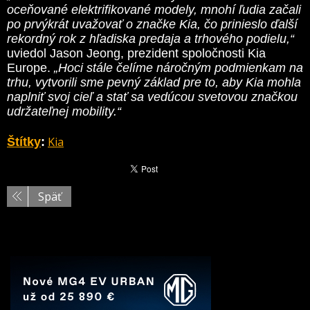
oceňované elektrifikované modely, mnohí ľudia začali
po prvýkrát uvažovať o značke Kia, čo prinieslo ďalší
rekordný rok z hľadiska predaja a trhového podielu,“
uviedol Jason Jeong, prezident spoločnosti Kia
Europe.
„Hoci stále čelíme náročným podmienkam na
trhu, vytvorili sme pevný základ pre to, aby Kia mohla
naplniť svoj cieľ a stať sa
vedúcou svetovou značkou
udržateľnej mobility.“
Kia
Štítky
:
Späť