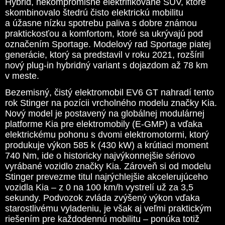
Hybrid, nekompromisné elektrifikované SUV, ktoré
skombinovalo štedrú čisto elektrickú mobilitu
a úžasne nízku spotrebu paliva s dobre známou
praktickosťou a komfortom, ktoré sa ukrývajú pod
označením Sportage. Modelový rad Sportage piatej
generácie, ktorý sa predstavil v roku 2021, rozšíril
nový plug-in hybridný variant s dojazdom až 78 km
v meste.
Bezemisný, čistý elektromobil EV6 GT nahradí tento
rok Stinger na pozícii vrcholného modelu značky Kia.
Nový model je postavený na globálnej modulárnej
platforme Kia pre elektromobily (E-GMP) a vďaka
elektrickému pohonu s dvomi elektromotormi, ktorý
produkuje výkon 585 k (430 kW) a krútiaci moment
740 Nm, ide o historicky najvýkonnejšie sériovo
vyrábané vozidlo značky Kia. Zároveň si od modelu
Stinger prevezme titul najrýchlejšie akcelerujúceho
vozidla Kia – z 0 na 100 km/h vystrelí už za 3,5
sekundy. Podvozok zvláda zvýšený výkon vďaka
starostlivému vyladeniu, je však aj veľmi praktickým
riešením pre každodennú mobilitu – ponúka totiž