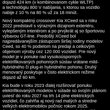
dojazd 424 km (v kombinovanom cykle WLTP)
a technológiu 800 V nabíjania, s ktorou sa vozidlo
nabije z 10 % na 80 % už za 18 minút.
Nový kompaktný crossover Kia XCeed sa v roku
2022 predstavil s výrazným dizajnom exteriéru,
vylepšeným interiérom a po prvýkrát aj so športovou
výbavou GT-line. Predošlý XCeed bol
najpredávanejším zástupcom širšej rodiny modelov
Ceed, so 40 % podielom na predaji a celkovým
objemom výroby cez 120 000 vozidiel. Pre nový
model je v ponuke rad vysokoúsporných
elektrifikovaných pohonných sústav vrátane mild-
hybridného či plug-in hybridného pohonu. Druhý
menovaný poskytuje v čisto elektrickom režime
dojazd až 60 km.
Kia bude v roku 2023 ďalej rozširovať ponuku
elektrifikovaných modelov v súlade so svojím plánom
uviesť do roku 2027 na trh 14 plne elektrických
vozidiel, čo zahŕňa aj nový rad malých a stredne
veľkých elektromobilov počnúc rokom 2025.