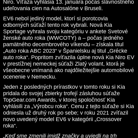
Niro. Víťaza vyhlásia 13. januára počas slávnostného
udeľovania cien na Autosalóne v Bruseli.
EV6 nebol jediný model, ktorí si porotcovia
odborných súťaží tento rok vybrali. Nová Kia
Sportage vyhrala svoju kategóriu v ankete Svetové
ženské auto roka (WWCOTY) a – počas jedného
pamätného decembrového víkendu – získala titul
„Auto roka ABC 2023“ v Španielsku aj titul „Grécke
auto roka“. Popritom zvíťazila úplne nová Kia Niro EV
v prestížnej nemeckej súťaži Zlatý volant, ktorá je
všeobecne vnímaná ako najdôležitejšie automobilové
ocenenie v Nemecku.
Jeden z posledných prírastkov v tomto roku si Kia
pridala do svojej zbierky trofejí zásluhou súťaže
TopGear.com Awards, v ktorej spoločnosť Kia
vyhlásili za „Výrobcu roka“. Cenu z tejto súťaže si Kia
odniesla už druhý rok po sebe; v roku 2021 zvíťazil
novo uvedený model EV6 v kategórii „Crossover
roka“.
„Keď sme zmenili imidž značky a uviedli na trh