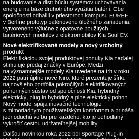
na budovanie a distribúciu systémov uchovávania
energie na báze druhotného využitia batérií. Obe
spoločnosti odhalili v priestoroch kampusu EUREF
v Berlíne prototyp batériového úložného zariadenia,
vytvoreného výlučne z opätovne použitých
batériových modulov z elektromobilov Kia Soul EV.
Nové elektrifikované modely a nový vrcholný
produkt
Elektrifikáciou svojej produktovej ponuky Kia naďalej
stimuluje predaj značky v Európe. Medzi
najvýznamnejšie modely Kia uvedené na trh v roku
2022 patrí úplne nové Niro, ktoré prezentuje šírku
najnovšieho portfólia pokročilých elektrifikovaných
pohonných sústav od spoločnosti Kia: hybridný
elektrický, plug-in hybridný a plne elektrický pohon.
Nový model spája inovačné technológie
s mimoriadnym používateľským komfortom a prináša
jednoduchú voľbu pre každého, kto je odhodlaný
vykročiť cestou udržateľnejšej mobility.
Ďalšou novinkou roka 2022 bol Sportage Plug-in