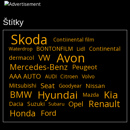
Štítky
Skoda
Contiinental film
BONTONFILM
Continental
Lidl
Waterdrop
Avon
VW
dermacol
Mercedes-Benz
Peugeot
AAA AUTO
AUDI
Citroen
Volvo
Seat
Mitsubishi
Nissan
Goodyear
Hyundai
Kia
BMW
Mazda
Renault
Opel
Dacia
Suzuki
Subaru
Honda
Ford