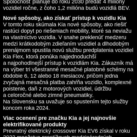
Spoločnosť plánuje do roku 2030 predať 4 milióny
vozidiel ročne, z čoho 1,2 milióna budú vozidlá BEV.
Nové spôsoby, ako získať prístup k vozidlu Kia
V tomto roku skúmala Kia nové spôsoby, ako riešiť
rastúci dopyt po riešeniach mobility, ktoré sa neviažu
na vlastníctvo vozidla. V snahe preklenúť medzeru
medzi krátkodobým zdieľaním vozidiel a dlhodobým
prenájmom spustila novú službu predplatenia vozidiel
Kia Flex, ktorá ponúka najjednoduchší
a najpohodlnejší prístup k vozidlám Kia. Zákazník má
na výber tri všestranné mesačné platobné schémy na
obdobie 6, 12 alebo 18 mesiacov, pričom jedna
zvyčajná mesačná platba zahŕňa vozidlo, komplexné
poistenie, daň z motorových vozidiel, údržbu
a celoročné alebo zimné pneumatiky.
Na Slovensku sa uvažuje so spustením tejto služby
koncom roka 2024.
Viac ocenení pre značku Kia a jej najnovšie
elektrifikované produkty
Prevratný elektrický crossover Kia EV6 získal v roku