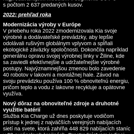
s počtom 2 637 predaných kusov.
2022: prehľad roka
Modernizácia výroby v Európe
V priebehu roka 2022 zmodernizovala Kia svoje
výrobné a dodávateľské prevádzky, aby lepšie
odolávali rušivým globálnym vplyvom a spĺňali
ekologické záväzky spoločnosti. Dokončila napríklad
generálnu opravu svojej výrobnej linky v Žiline, kde
sa zaviedli efektívnejšie a udržateľnejšie výrobné
postupy. Najvýznamnejšou zmenou bolo zavedenie
40 robotov v lakovni a montážnej hale. Závod na
svoju prevádzku používa 100 % obnoviteľnú energiu,
pričom teplo a vodu z lakovne recykluje a opätovne
využíva.
Nový dôraz na obnoviteľné zdroje a druhotné
využitie batérií
Služba Kia Charge už dnes poskytuje vodičom
prístup k jednej z najväčších verejných nabíjacích
sietí na svete, ktorá zahŕňa 448 829 nabíjacích staníc