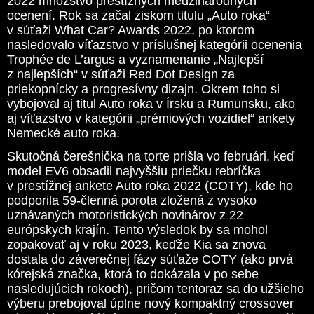
2022 množstvo prestížnych medzinárodných
ocenení. Rok sa začal ziskom titulu „Auto roka“
v súťaži What Car? Awards 2022, po ktorom
nasledovalo víťazstvo v príslušnej kategórii ocenenia
Trophée de L’argus a vyznamenanie „Najlepší
z najlepších“ v súťaži Red Dot Design za
priekopnícky a progresívny dizajn. Okrem toho si
vybojoval aj titul Auto roka v Írsku a Rumunsku, ako
aj víťazstvo v kategórii „prémiových vozidiel“ ankety
Nemecké auto roka.
Skutočná čerešnička na torte prišla vo februári, keď
model EV6 obsadil najvyššiu priečku rebríčka
v prestížnej ankete Auto roka 2022 (COTY), kde ho
podporila 59-členná porota zložená z vysoko
uznávaných motoristických novinárov z 22
európskych krajín. Tento výsledok by sa mohol
zopakovať aj v roku 2023, keďže Kia sa znova
dostala do záverečnej fázy súťaže COTY (ako prvá
kórejská značka, ktorá to dokázala v po sebe
nasledujúcich rokoch), pričom tentoraz sa do užšieho
výberu prebojoval úplne nový kompaktný crossover