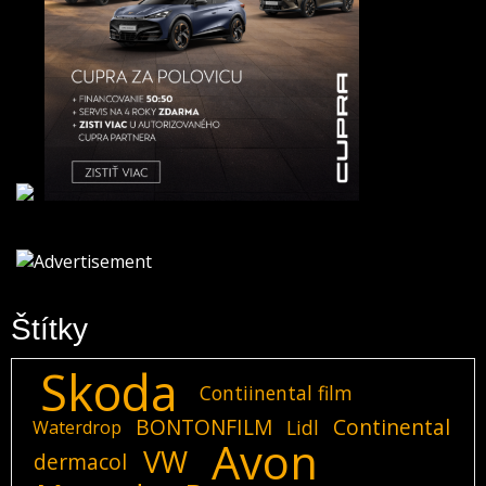
Štítky
Skoda
Contiinental film
BONTONFILM
Continental
Lidl
Waterdrop
Avon
VW
dermacol