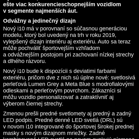
ešte viac konkurencieschopnejším vozidlom
v segmente najmenších áut.
Odvážny a jedinečný dizajn
Nový i10 má v porovnaní so súčasnou generáciou
modelu, ktorý bol uvedený na trh v roku 2019,
vylepšený dizajn interiéru aj exteriéru. Auto sa teraz
môže pochváliť športovejším vzhľadom
a odvážnejším postojom pri zachovaní nízkej strechy
a dlhého rázvoru.
Nový i10 bude k dispozícii s deviatimi farbami
exteriéru, pričom dve z nich sú úplne nové: svetlosivá
perleťová Lumen Grey a Meta Blue s modrofialovými
odleskami a perleťovým povrchom. Zákazníci si
môžu vozidlo personalizovať a zatraktívniť aj
výberom čiernej strechy.
Zmenou prešli predné svetlomety aj predný a zadný
LED podpis. Predné denné LED svetlá (DRL) sú
v novom i10 integrované do športovej širokej prednej
masky s novým dizajnom mriežky. Zadné