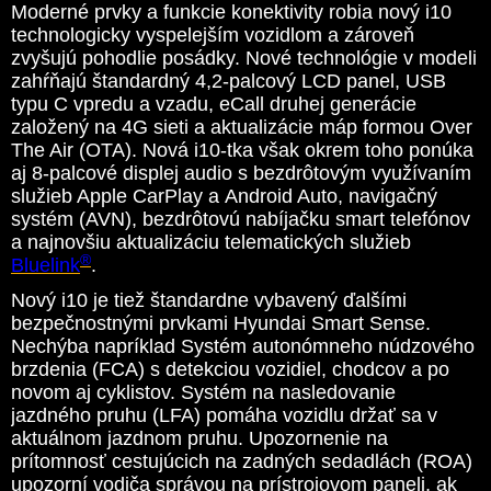
Moderné prvky a funkcie konektivity robia nový i10
technologicky vyspelejším vozidlom a zároveň
zvyšujú pohodlie posádky. Nové technológie v modeli
zahŕňajú štandardný 4,2-palcový LCD panel, USB
typu C vpredu a vzadu, eCall druhej generácie
založený na 4G sieti a aktualizácie máp formou Over
The Air (OTA). Nová i10-tka však okrem toho ponúka
aj 8-palcové displej audio s bezdrôtovým využívaním
služieb Apple CarPlay a Android Auto, navigačný
systém (AVN), bezdrôtovú nabíjačku smart telefónov
a najnovšiu aktualizáciu telematických služieb
®
Bluelink
.
Nový i10 je tiež štandardne vybavený ďalšími
bezpečnostnými prvkami Hyundai Smart Sense.
Nechýba napríklad Systém autonómneho núdzového
brzdenia (FCA) s detekciou vozidiel, chodcov a po
novom aj cyklistov. Systém na nasledovanie
jazdného pruhu (LFA) pomáha vozidlu držať sa v
aktuálnom jazdnom pruhu. Upozornenie na
prítomnosť cestujúcich na zadných sedadlách (ROA)
upozorní vodiča správou na prístrojovom paneli, ak