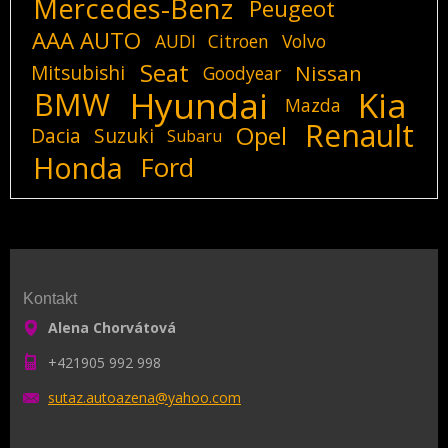
Mercedes-Benz
Peugeot
AAA AUTO
AUDI
Citroen
Volvo
Seat
Mitsubishi
Nissan
Goodyear
Hyundai
Kia
BMW
Mazda
Renault
Opel
Dacia
Suzuki
Subaru
Honda
Ford
Kontakt
Alena Chorvátová
+421905 992 998
sutaz.au
toazena@
yahoo.co
m