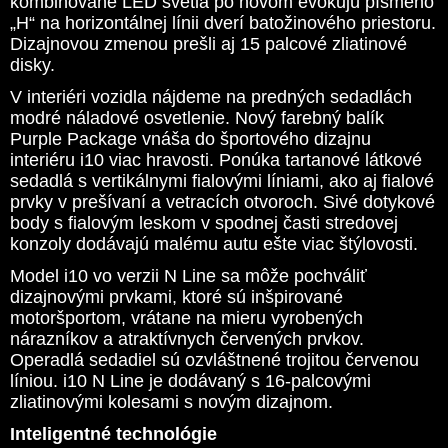
kombinované LED svetlá po novom evokujú písmeno
„H“ na horizontálnej línii dverí batožinového priestoru.
Dizajnovou zmenou prešli aj 15 palcové zliatinové
disky.
V interiéri vozidla nájdeme na predných sedadlách
modré náladové osvetlenie. Nový farebný balík
Purple Package vnáša do športového dizajnu
interiéru i10 viac hravosti. Ponúka tartanové látkové
sedadlá s vertikálnymi fialovými líniami, ako aj fialové
prvky v prešívaní a vetracích otvoroch. Sivé dotykové
body s fialovým leskom v spodnej časti stredovej
konzoly dodávajú malému autu ešte viac štýlovosti.
Model i10 vo verzii N Line sa môže pochváliť
dizajnovými prvkami, ktoré sú inšpirované
motoršportom, vrátane na mieru vyrobených
nárazníkov a atraktívnych červených prvkov.
Operadlá sedadiel sú ozvláštnené trojitou červenou
líniou. i10 N Line je dodávaný s 16-palcovými
zliatinovými kolesami s novým dizajnom.
Inteligentné technológie