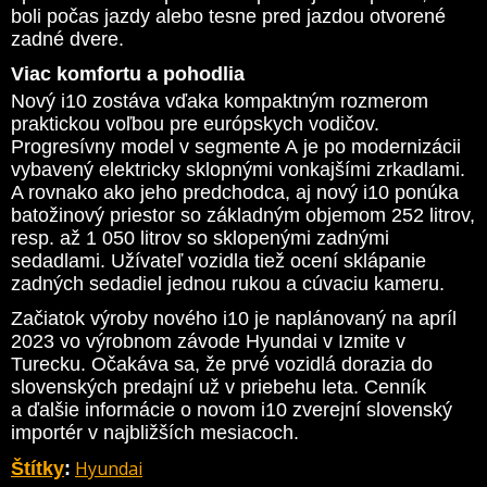
boli počas jazdy alebo tesne pred jazdou otvorené
zadné dvere.
Viac komfortu a pohodlia
Nový i10 zostáva vďaka kompaktným rozmerom
praktickou voľbou pre európskych vodičov.
Progresívny model v segmente A je po modernizácii
vybavený elektricky sklopnými vonkajšími zrkadlami.
A rovnako ako jeho predchodca, aj nový i10 ponúka
batožinový priestor so základným objemom 252 litrov,
resp. až 1 050 litrov so sklopenými zadnými
sedadlami. Užívateľ vozidla tiež ocení sklápanie
zadných sedadiel jednou rukou a cúvaciu kameru.
Začiatok výroby nového i10 je naplánovaný na apríl
2023 vo výrobnom závode Hyundai v Izmite v
Turecku. Očakáva sa, že prvé vozidlá dorazia do
slovenských predajní už v priebehu leta. Cenník
a ďalšie informácie o novom i10 zverejní slovenský
importér v najbližších mesiacoch.
Hyundai
Štítky
: