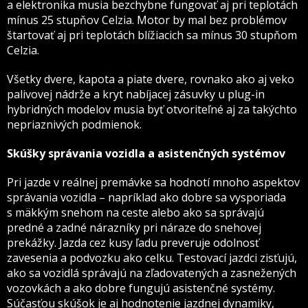
a elektronika musia bezchybne fungovať aj pri teplotách
mínus 25 stupňov Celzia. Motor by mal bez problémov
štartovať aj pri teplotách blížiacich sa mínus 30 stupňom
Celzia.
Všetky dvere, kapota a piate dvere, rovnako ako aj veko
palivovej nádrže a kryt nabíjacej zásuvky u plug-in
hybridných modelov musia byť otvoriteľné aj za takýchto
nepriaznivých podmienok.
Skúšky správania vozidla a asistenčných systémov
Pri jazde v reálnej premávke sa hodnotí mnoho aspektov
správania vozidla – napríklad ako dobre sa vysporiada
s mäkkým snehom na ceste alebo ako sa správajú
predné a zadné nárazníky pri náraze do snehovej
prekážky. Jazda cez kusy ľadu preveruje odolnosť
zavesenia a podvozku ako celku. Testovací jazdci zisťujú,
ako sa vozidlá správajú na zľadovatených a zasnežených
vozovkách a ako dobre fungujú asistenčné systémy.
Súčasťou skúšok je aj hodnotenie jazdnej dynamiky,