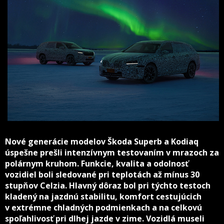
Nové generácie modelov Škoda Superb a Kodiaq
úspešne prešli intenzívnym testovaním v mrazoch za
polárnym kruhom. Funkcie, kvalita a odolnosť
vozidiel boli sledované pri teplotách až mínus 30
stupňov Celzia. Hlavný dôraz bol pri týchto testoch
kladený na jazdnú stabilitu, komfort cestujúcich
v extrémne chladných podmienkach a na celkovú
spoľahlivosť pri dlhej jazde v zime. Vozidlá museli