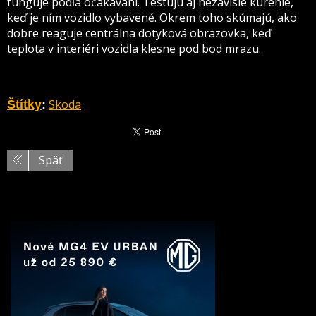
funguje podľa očakávaní. Testujú aj nezávislé kúrenie,
keď je ním vozidlo vybavené. Okrem toho skúmajú, ako
dobre reaguje centrálna dotyková obrazovka, keď
teplota v interiéri vozidla klesne pod bod mrazu.
Skoda
Štítky
:
Späť