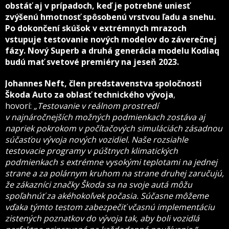
obstáť aj v prípadoch, keď je potrebné uniesť
zvýšenú hmotnosť spôsobenú vrstvou ľadu a snehu.
Po dokončení skúšok v extrémnych mrazoch
vstupuje testovanie nových modelov do záverečnej
fázy. Nový Superb a druhá generácia modelu Kodiaq
budú mať svetové premiéry na jeseň 2023.
Johannes Neft, člen predstavenstva spoločnosti
Škoda Auto za oblasť technického vývoja
,
hovorí:
„Testovanie v reálnom prostredí
v najnáročnejších možných podmienkach zostáva aj
napriek pokrokom v počítačových simuláciách zásadnou
súčasťou vývoja nových vozidiel. Naše rozsiahle
testovacie programy v púštnych klimatických
podmienkach s extrémne vysokými teplotami na jednej
strane a za polárnym kruhom na strane druhej zaručujú,
že zákazníci značky Škoda sa na svoje autá môžu
spoľahnúť za akéhokoľvek počasia. Súčasne môžeme
vďaka týmto testom zabezpečiť včasnú implementáciu
zistených poznatkov do vývoja tak, aby boli vozidlá