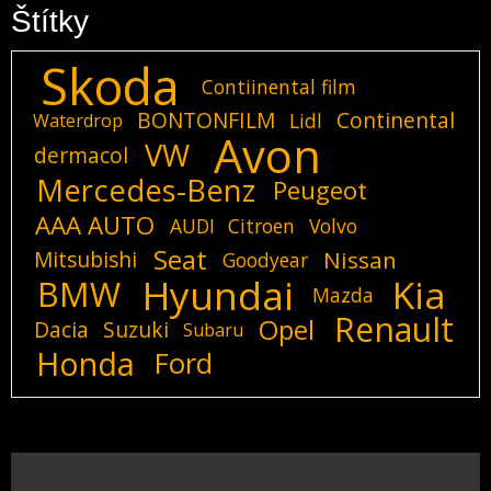
Štítky
Skoda
Contiinental film
BONTONFILM
Continental
Lidl
Waterdrop
Avon
VW
dermacol
Mercedes-Benz
Peugeot
AAA AUTO
AUDI
Citroen
Volvo
Seat
Mitsubishi
Nissan
Goodyear
Hyundai
Kia
BMW
Mazda
Renault
Opel
Dacia
Suzuki
Subaru
Honda
Ford