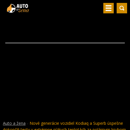
Auto a žena
Nové generácie vozidiel Kodiaq a Superb úspešne
dokončili testy v extrémne nízkych teplotách za polárnym kruhom