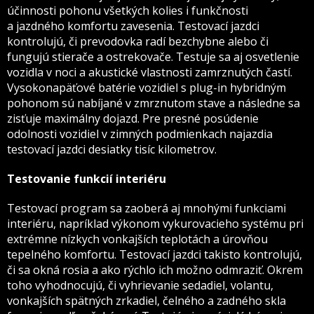
účinnosti pohonu všetkých kolies i funkčnosti
a jazdného komfortu zavesenia. Testovací jazdci
kontrolujú, či prevodovka radí bezchybne alebo či
fungujú stierače a ostrekovače. Testuje sa aj osvetlenie
vozidla v noci a akustické vlastnosti zamrznutých častí.
Vysokonapäťové batérie vozidiel s plug-in hybridným
pohonom sú nabíjané v zmrznutom stave a následne sa
zisťuje maximálny dojazd. Pre presné posúdenie
odolnosti vozidiel v zimných podmienkach najazdia
testovací jazdci desiatky tisíc kilometrov.
Testovanie funkcií interiéru
Testovací program sa zaoberá aj mnohými funkciami
interiéru, napríklad výkonom vykurovacieho systému pri
extrémne nízkych vonkajších teplotách a úrovňou
tepelného komfortu. Testovací jazdci takisto kontrolujú,
či sa okná rosia a ako rýchlo ich možno odmraziť. Okrem
toho vyhodnocujú, či vyhrievanie sedadiel, volantu,
vonkajších spätných zrkadiel, čelného a zadného skla