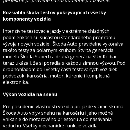
perfektne pripravené na každodenné používanie.
“
Rozsiahla škála testov pokrývajúcich všetky
komponenty vozidla
Intenzívne testovacie jazdy v extrémne chladných
podmienkach sú súčasťou štandardného programu
vývoja nových vozidiel. Škoda Auto pravidelne vykonáva
takéto testy za polárnym kruhom. Štvrtá generácia
modelu Škoda Superb a druhá generácia SUV Kodiaq
teraz ukázali, že si poradia s každou zimnou výzvou. Pod
drobnohľadom boli všetky časti testovaných vozidiel:
podvozok, karoséria, motor, kúrenie i kompletná
elektronika.
Výkon vozidla na snehu
Pre posúdenie vlastností vozidla pri jazde v zime skúma
Škoda Auto vplyv snehu na karosériu i jeho možné
vnikanie do motorového priestoru a do nasávania
vzduchu. Všetky mechanické funkcie vozidla