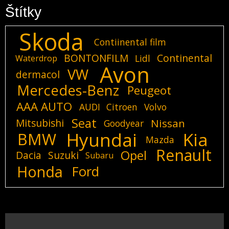
Štítky
Skoda
Contiinental film
BONTONFILM
Continental
Lidl
Waterdrop
Avon
VW
dermacol
Mercedes-Benz
Peugeot
AAA AUTO
AUDI
Citroen
Volvo
Seat
Mitsubishi
Nissan
Goodyear
Hyundai
Kia
BMW
Mazda
Renault
Opel
Dacia
Suzuki
Subaru
Honda
Ford