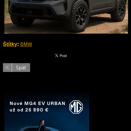
BMW
Štítky
:
Späť