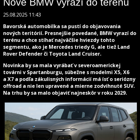
Nové BMW vyrazí do terénu
25.08.2025 11:43
Bavorská automobilka sa pustí do objavovania
nových teritórií. Presnejšie povedané, BMW vyrazí do
terénu a chce stíhať najväčšie hviezdy tohto
segmentu, ako je Mercedes triedy G, ale tiež Land
Rover Defender či Toyota Land Cruiser.
Novinka by sa mala vyrábať v severoamerickej
továrni v Spartanburgu, súbežne s modelmi X5, X6
a X7 a podľa zákulisných informácií má ísť o seriózny
offroad a nie len upravené a mierne zodvihnuté SUV.
Na trhu by sa malo objaviť najneskôr v roku 2029.