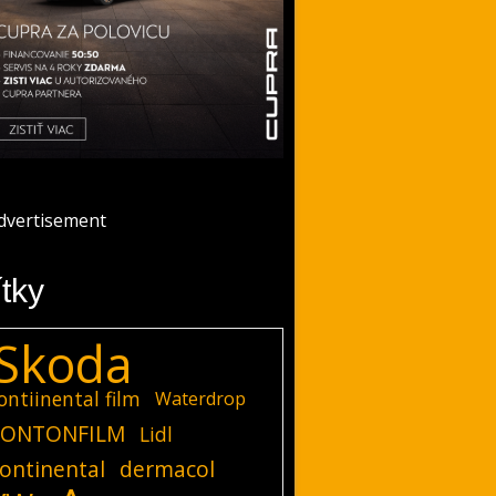
ítky
Skoda
ontiinental film
Waterdrop
ONTONFILM
Lidl
ontinental
dermacol