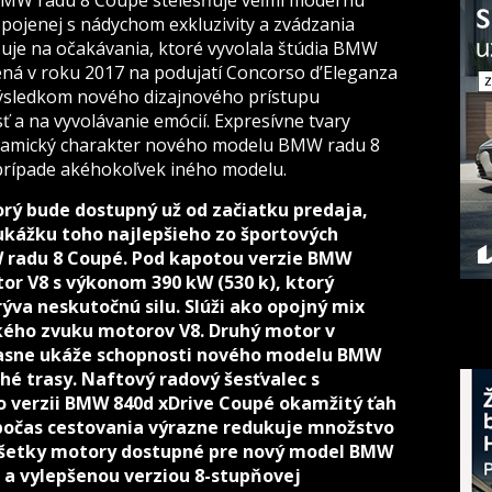
BMW radu 8 Coupé stelesňuje veľmi modernú
spojenej s nádychom exkluzivity a zvádzania
zuje na očakávania, ktoré vyvolala štúdia BMW
ená v roku 2017 na podujatí Concorso d’Eleganza
e výsledkom nového dizajnového prístupu
 a na vyvolávanie emócií. Expresívne tvary
namický charakter nového modelu BMW radu 8
 prípade akéhokoľvek iného modelu.
ý bude dostupný už od začiatku predaja,
kážku toho najlepšieho zo športových
 radu 8 Coupé. Pod kapotou verzie BMW
or V8 s výkonom 390 kW (530 k), ktorý
rýva neskutočnú silu. Slúži ako opojný mix
ého zvuku motorov V8. Druhý motor v
 jasne ukáže schopnosti nového modelu BMW
lhé trasy. Naftový radový šesťvalec s
o verzii BMW 840d xDrive Coupé okamžitý ťah
 počas cestovania výrazne redukuje množstvo
 Všetky motory dostupné pre nový model BMW
u a vylepšenou verziou 8-stupňovej