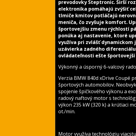
prevodovky Steptronic. Širší r
elektronika pomáhajú zvýšiť ce
tlmiče kmitov potláčajú nero
meniča, čo zvyšuje komfort. U
športovejšiu zmenu rýchlostí p
ponúka aj nastavenie, ktoré up
využíva pri zvlášť dynamickom 
uzávierka zadného diferenciál
ovládateľnosti ešte športovejší
Výkonný a úsporný 6-valcový rado
Verzia BMW 840d xDrive Coupé pr
športových automobilov. Neobvykl
spojenie špičkového výkonu a excel
radový naftový motor s technol
výkon 235 kW (320 k) a krútiaci m
ot./min.
Motor využíva technológiu viacst