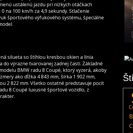
nenú ustálenú jazdu pri nízkych otáčkach
 0 na 100 km/h za 4,9 sekundy. Stlačenie
vuk športového výfukového systému, špeciálne
model.
á silueta so štíhlou kresbou okien a línia
a do výrazne tvarovanej zadnej časti. Základné
modelu BMW radu 8 Coupé, ktorý vyzerá, akoby
Št
ozmery ako dĺžka 4 843 mm, šírka 1 902 mm,
ou 2 822 mm. Všetko ostatné predstavuje pocit
adu 8 Coupé luxusné športové vozidlo, z
rakter.
C
B
C