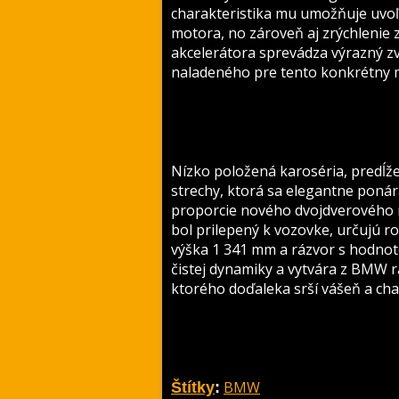
charakteristika mu umožňuje uvoľ
motora, no zároveň aj zrýchlenie z
akcelerátora sprevádza výrazný z
naladeného pre tento konkrétny 
Nízko položená karoséria, predĺžen
strechy, ktorá sa elegantne ponár
proporcie nového dvojdverového 
bol prilepený k vozovke, určujú r
výška 1 341 mm a rázvor s hodnot
čistej dynamiky a vytvára z BMW r
ktorého doďaleka srší vášeň a cha
BMW
Štítky
: