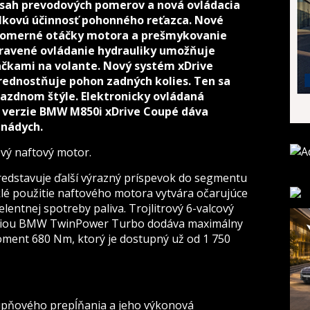
ozsah prevodových pomerov a nová ovládacia
lkovú účinnosť pohonného reťazca. Nové
vnomerné otáčky motora a prešmykovanie
pravené ovládanie hydrauliky umožňuje
áčkami na volante. Nový systém xDrive
rednostňuje pohon zadných kolies. Ten sa
jazdnom štýle. Elektronicky ovládaná
u verzie BMW M850i xDrive Coupé dáva
 nádych.
vý naftový motor.
edstavuje ďalší výrazný príspevok do segmentu
é použitie naftového motora vytvára očarujúce
entnej spotreby paliva. Trojlitrový 6-valcový
ógiou BMW TwinPower Turbo dodáva maximálny
oment 680 Nm, ktorý je dostupný už od 1 750
upňového prepĺňania a jeho výkonová