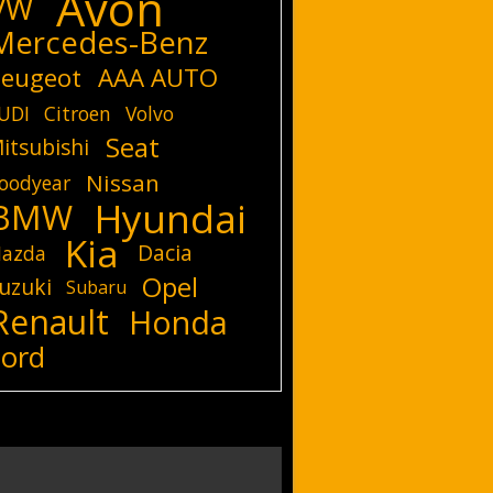
Avon
VW
Mercedes-Benz
eugeot
AAA AUTO
UDI
Citroen
Volvo
Seat
itsubishi
Nissan
oodyear
Hyundai
BMW
Kia
Dacia
azda
Opel
uzuki
Subaru
Renault
Honda
Ford