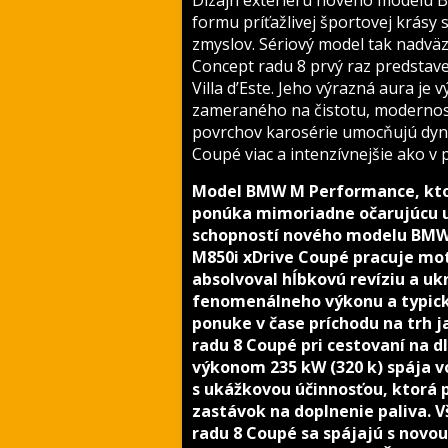
Dizajn exteriéru nového modelu 
formu príťažlivej športovej krásy 
zmyslov. Sériový model tak nadvä
Concept radu 8 prvý raz predstav
Villa d’Este. Jeho výrazná aura j
zameraného na čistotu, modernosť
povrchov karosérie umocňujú dy
Coupé viac a intenzívnejšie ako v
Model BMW M Performance, ktor
ponúka mimoriadne očarujúcu u
schopností nového modelu BMW
M850i xDrive Coupé pracuje mot
absolvoval hĺbkovú revíziu a uk
fenomenálneho výkonu a typick
ponuke v čase príchodu na trh
radu 8 Coupé pri cestovaní na d
výkonom 235 kW (320 k) spája v
s ukážkovou účinnosťou, ktorá
zastávok na doplnenie paliva.
radu 8 Coupé sa spájajú s novo