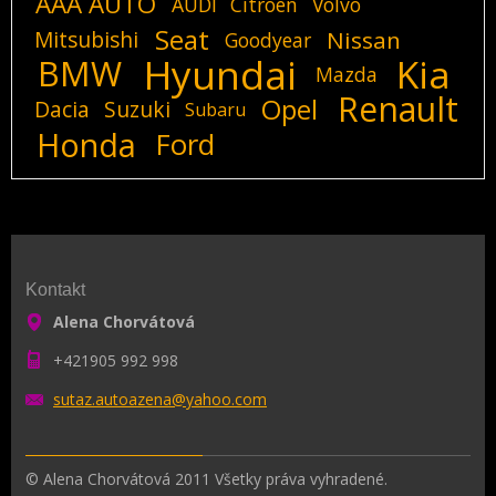
AAA AUTO
AUDI
Citroen
Volvo
Seat
Mitsubishi
Nissan
Goodyear
Hyundai
Kia
BMW
Mazda
Renault
Opel
Dacia
Suzuki
Subaru
Honda
Ford
Kontakt
Alena Chorvátová
+421905 992 998
sutaz.au
toazena@
yahoo.co
m
© Alena Chorvátová 2011 Všetky práva vyhradené.