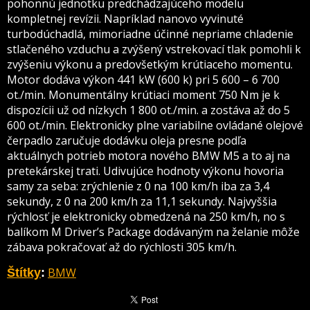
pohonnú jednotku predchádzajúceho modelu
kompletnej revízii. Napríklad nanovo vyvinuté
turbodúchadlá, mimoriadne účinné nepriame chladenie
stlačeného vzduchu a zvýšený vstrekovací tlak pomohli k
zvýšeniu výkonu a predovšetkým krútiaceho momentu.
Motor dodáva výkon 441 kW (600 k) pri 5 600 – 6 700
ot./min. Monumentálny krútiaci moment 750 Nm je k
dispozícii už od nízkych 1 800 ot./min. a zostáva až do 5
600 ot./min. Elektronicky plne variabilne ovládané olejové
čerpadlo zaručuje dodávku oleja presne podľa
aktuálnych potrieb motora nového BMW M5 a to aj na
pretekárskej trati. Udivujúce hodnoty výkonu hovoria
samy za seba: zrýchlenie z 0 na 100 km/h iba za 3,4
sekundy, z 0 na 200 km/h za 11,1 sekundy. Najvyššia
rýchlosť je elektronicky obmedzená na 250 km/h, no s
balíkom M Driver’s Package dodávaným na želanie môže
zábava pokračovať až do rýchlosti 305 km/h.
BMW
Štítky
: