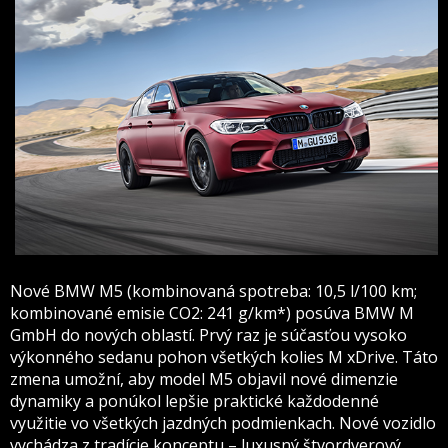
Nové BMW M5 (kombinovaná spotreba: 10,5 l/100 km;
kombinované emisie CO2: 241 g/km*) posúva BMW M
GmbH do nových oblastí. Prvý raz je súčasťou vysoko
výkonného sedanu pohon všetkých kolies M xDrive. Táto
zmena umožní, aby model M5 objavil nové dimenzie
dynamiky a ponúkol lepšie praktické každodenné
využitie vo všetkých jazdných podmienkach. Nové vozidlo
vychádza z tradície konceptu – luxusný štvordverový