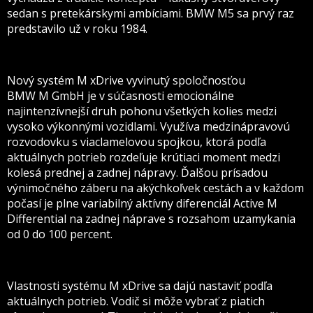
sedan s pretekárskymi ambíciami. BMW M5 sa prvý raz
predstavilo už v roku 1984.
Nový systém M xDrive vyvinutý spoločnosťou
BMW M GmbH je v súčasnosti emocionálne
najintenzívnejší druh pohonu všetkých kolies medzi
vysoko výkonnými vozidlami. Využíva medzinápravovú
rozvodovku s viaclamelovou spojkou, ktorá podľa
aktuálnych potrieb rozdeľuje krútiaci moment medzi
kolesá prednej a zadnej nápravy. Ďalšou prísadou
výnimočného záberu na akýchkoľvek cestách a v každom
počasí je plne variabilný aktívny diferenciál Active M
Differential na zadnej náprave s rozsahom uzamykania
od 0 do 100 percent.
Vlastnosti systému M xDrive sa dajú nastaviť podľa
aktuálnych potrieb. Vodič si môže vybrať z piatich