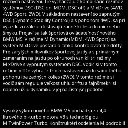
rôznych nastavení. Tie vychádzajú z kombinácie režimov
systémov DSC (DSC on, MDM, DSC off) a M xDrive (4WD,
4WD Sport, 2WD). V základnom nastavení so zapnutým
DSC (Dynamic Stability Control) a s pohonom 4WD, sa pri
výjazde zo zákrut dostávajú zadné kolesá do mierneho
šmyku. Prejaví sa tak športová ovládateľnosť nového
BMW M5. V režime M Dynamic (MDM, 4WD Sport) sa
systém M xDrive postará o ľahko kontrolovateľné drifty.
Pre zarytých milovníkov športovej jazdy a s primárnym
zameraním na jazdu po okruhoch vznikli tri režimy
M xDrive s vypnutým systémom DSC. Vodič si v tomto
režime môže vybrať z troch nastavení až do samotného
pohonu iba zadných kolies (2WD). V tomto režime si
vodič sám reguluje veľkosť uhlu driftu a fajnšmekri si
naplno užijú dynamiku v jej najčistejšej podobe.
Vysoký výkon nového BMW M5 pochádza zo 4,4-
litrového bi-turbo motora V8 s technológiou
M TwinPower Turbo. Konštruktéri oddelenia M podrobili