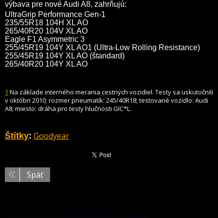
výbava pre nové Audi A8, zahrňujú:
UltraGrip Performance Gen-1
235/55R18 104H XL AO
265/40R20 104V XL AO
Eagle F1 Asymmetric 3
255/45R19 104Y XL AO1 (Ultra-Low Rolling Resistance)
255/45R19 104Y XL AO (štandard)
265/40R20 104Y XL AO
1
Na základe interného merania cestných vozidiel. Testy sa uskutočnili
v októbri 2010; rozmer pneumatík: 245/40R18; testované vozidlo: Audi
A8; miesto: dráha pro testy hlučnosti GIC*L.
Goodyear
Štítky
:
Späť