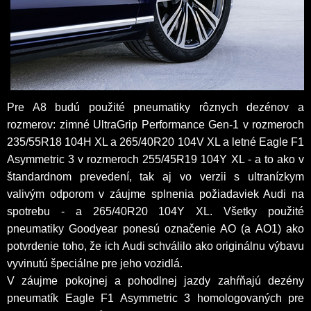
Pre A8 budú použité pneumatiky rôznych dezénov a
rozmerov: zimné UltraGrip Performance Gen-1 v rozmeroch
235/55R18 104H XL a 265/40R20 104V XL a letné Eagle F1
Asymmetric 3 v rozmeroch 255/45R19 104Y XL - a to ako v
štandardnom prevedení, tak aj vo verzii s ultranízkym
valivým odporom v záujme splnenia požiadaviek Audi na
spotrebu - a 265/40R20 104Y XL. Všetky použité
pneumatiky Goodyear ponesú označenie AO (a AO1) ako
potvrdenie toho, že ich Audi schválilo ako originálnu výbavu
vyvinutú špeciálne pre jeho vozidlá.
V záujme pokojnej a pohodlnej jazdy zahŕňajú dezény
pneumatík Eagle F1 Asymmetric 3 homologovaných pre