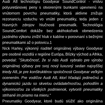
Audi A8 technológiu Goodyear SoundControl - vrstvu
polyuretánovej peny s otvorenými bunkami upevnenú na
vnútornom povrchu pneumatiky, ktorá aktívne znižuje
rezonanciu vzduchu vo vnútri pneumatiky, teda jeden z
hlavných zdrojov hlučnosti pneumatík. Technológia
SoundComfort dokáže bez akéhokoľvek obmedzenia
jazdného výkonu znížiť hluk v kabíne v porovnaní s bežnými
pneumatikami až o polovicu.1
Nick Harley, výkonný riaditeľ originálnej výbavy Goodyear
pre osobné vozidlá v regióne Európa, Blízky východ a Afrika,
povedal:
"Skutočnosť, že si nás Audi vybralo pre výrobu
originálnej výbavy pre svoj nový luxusný sedan najvyššej
triedy A8, je pre konštruktérov spoločnosti Goodyear veľkým
ocenením. Pre vodičov Audi A8, ktorí hľadajú jedinečnú a
dynamickú jazdu so skvelou ovládateľnosťou, pohodlím a
výkonnosťou za všetkých podmienok, vytvorili pneumatiky
strihané im priamo na mieru.“
Pneumatiky Goodyear, ktoré budú slúžiť ako originálna