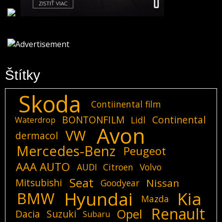
Štítky
Skoda
Contiinental film
BONTONFILM
Continental
Lidl
Waterdrop
Avon
VW
dermacol
Mercedes-Benz
Peugeot
AAA AUTO
AUDI
Citroen
Volvo
Seat
Mitsubishi
Nissan
Goodyear
Hyundai
Kia
BMW
Mazda
Renault
Opel
Dacia
Suzuki
Subaru