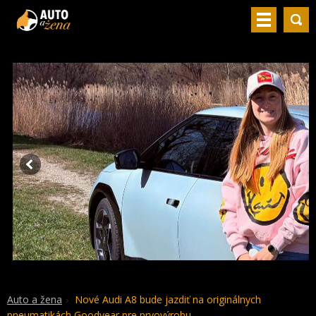
Auto a žena
Nové Audi A8 bude jazdiť na originálnych
pneumatikách Goodyear pre prvovýrobu