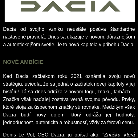
Dacia od svojho vzniku neustále posúva štandardne
nastavené pravidlá. Dnes sa ukazuje v novom, dôraznejšom
a autentickejšom svetle. Je to nová kapitola v príbehu Dacia.
NOVÉ AMBÍCIE
Keď Dacia začiatkom roku 2021 oznámila svoju novú
stratégiu, uviedla, že sa jedná o začiatok novej kapitoly v jej
histórii! Tá sa dnes odráža v novom logu, znaku, farbách…
Značka však naďalej zostáva verná svojmu pôvodu. Prvky,
ktoré stoja za úspechom značky sú rovnaké. Medzitým však
Dacia budí nový dojem, ktorý odráža jej hodnoty:
jednoduchosť, autenticita a robustnosť, vždy za férovú cenu.
Denis Le Vot, CEO Dacia, ju opísal ako:
"Značka, ktorá