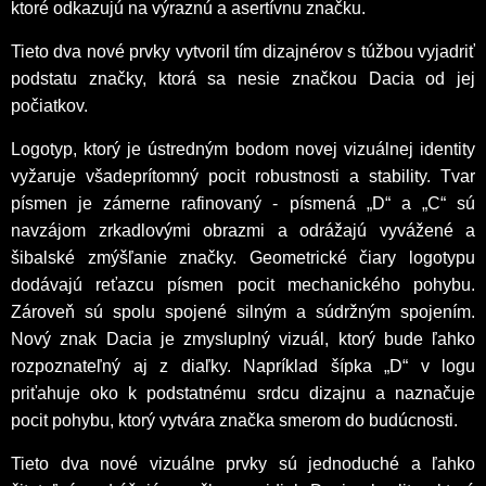
ktoré odkazujú na výraznú a asertívnu značku.
Tieto dva nové prvky vytvoril tím dizajnérov s túžbou vyjadriť
podstatu značky, ktorá sa nesie značkou Dacia od jej
počiatkov.
Logotyp, ktorý je ústredným bodom novej vizuálnej identity
vyžaruje všadeprítomný pocit robustnosti a stability. Tvar
písmen je zámerne rafinovaný - písmená „D“ a „C“ sú
navzájom zrkadlovými obrazmi a odrážajú vyvážené a
šibalské zmýšľanie značky. Geometrické čiary logotypu
dodávajú reťazcu písmen pocit mechanického pohybu.
Zároveň sú spolu spojené silným a súdržným spojením.
Nový znak Dacia je zmysluplný vizuál, ktorý bude ľahko
rozpoznateľný aj z diaľky. Napríklad šípka „D“ v logu
priťahuje oko k podstatnému srdcu dizajnu a naznačuje
pocit pohybu, ktorý vytvára značka smerom do budúcnosti.
Tieto dva nové vizuálne prvky sú jednoduché a ľahko