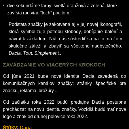
dve sekundárne farby: svetlá oranžová a zelená, ktoré
zavŕšia rad viac “tech” pocitom.
Podstata značky je zakotvená aj v jej novej ikonografii,
ktorá symbolizuje potrebu slobody, dobíjanie batérií a
návrat k základom. Núti nás sústrediť sa na to, na čom
skutočne záleží a zbaviť sa všetkého nadbytočného.
Dacia, Tout. Simplement.
.
ZAVÁDZANIE VO VIACERÝCH KROKOCH
Od júna 2021 bude nová identita Dacia zavedená do
komunikačných kanálov značky: stránky špecifické pre
značku, reklama, brožúry ...
Od začiatku roka 2022 budú predajne Dacia postupne
prechádzať na novú identitu značky. Vozidlá budú mať nové
logo a znak od druhej polovice roka 2022.
Dacia
Štítky
: