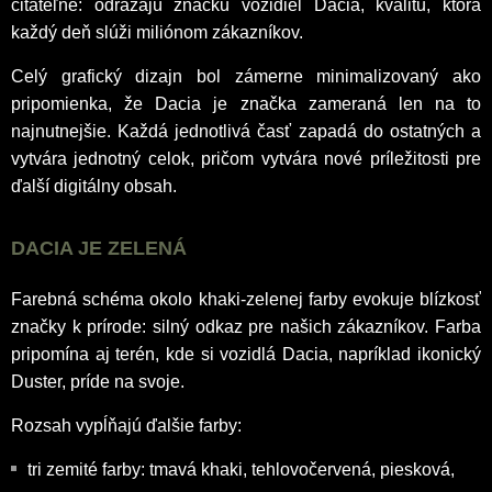
čitateľné: odrážajú značku vozidiel Dacia, kvalitu, ktorá
každý deň slúži miliónom zákazníkov.
Celý grafický dizajn bol zámerne minimalizovaný ako
pripomienka, že Dacia je značka zameraná len na to
najnutnejšie. Každá jednotlivá časť zapadá do ostatných a
vytvára jednotný celok, pričom vytvára nové príležitosti pre
ďalší digitálny obsah.
DACIA JE ZELENÁ
Farebná schéma okolo khaki-zelenej farby evokuje blízkosť
značky k prírode: silný odkaz pre našich zákazníkov. Farba
pripomína aj terén, kde si vozidlá Dacia, napríklad ikonický
Duster, príde na svoje.
Rozsah vypĺňajú ďalšie farby:
tri zemité farby: tmavá khaki, tehlovočervená, piesková,