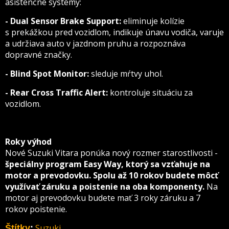
asistenčné systémy:
- Dual Sensor Brake Support:
eliminuje kolízie
s prekážkou pred vozidlom, indikuje únavu vodiča, varuje
a udržiava auto v jazdnom pruhu a rozpoznáva
dopravné značky.
- Blind Spot Monitor:
sleduje mŕtvy uhol.
- Rear Cross Traffic Alert:
kontroluje situáciu za
vozidlom.
Roky výhod
Nové Suzuki Vitara ponúka nový rozmer starostlivosti -
špeciálny program Easy Way, ktorý sa vzťahuje na
motor a prevodovku. Spolu až 10 rokov budete môcť
využívať záruku a poistenie na oba komponenty.
Na
motor aj prevodovku budete mať 3 roky záruku a 7
rokov poistenie.
Suzuki
Štítky
: