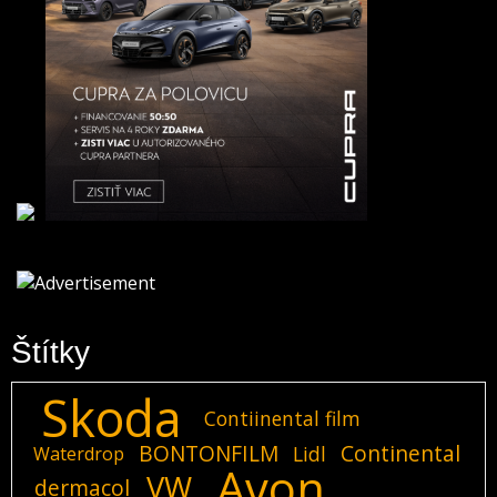
Štítky
Skoda
Contiinental film
BONTONFILM
Continental
Lidl
Waterdrop
Avon
VW
dermacol