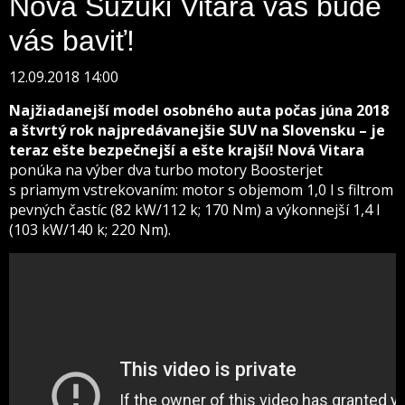
Nová Suzuki Vitara vás bude
vás baviť!
12.09.2018 14:00
Najžiadanejší model osobného auta počas júna 2018
a štvrtý rok najpredávanejšie SUV na Slovensku – je
teraz ešte bezpečnejší a ešte krajší!
Nová Vitara
ponúka na výber dva turbo motory Boosterjet
s priamym vstrekovaním: motor s objemom 1,0 l s filtrom
pevných častíc (82 kW/112 k; 170 Nm) a výkonnejší 1,4 l
(103 kW/140 k; 220 Nm).