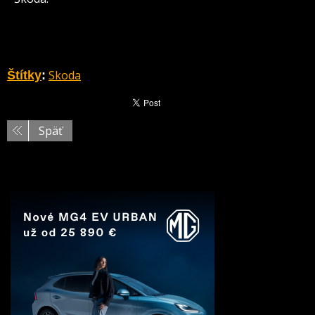
Skoda
Štítky
:
Späť