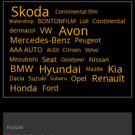
Skoda
Contiinental film
BONTONFILM
Continental
Lidl
Waterdrop
Avon
VW
dermacol
Mercedes-Benz
Peugeot
AAA AUTO
AUDI
Citroen
Volvo
Seat
Mitsubishi
Nissan
Goodyear
Hyundai
Kia
BMW
Mazda
Renault
Opel
Dacia
Suzuki
Subaru
Honda
Ford
Kontakt