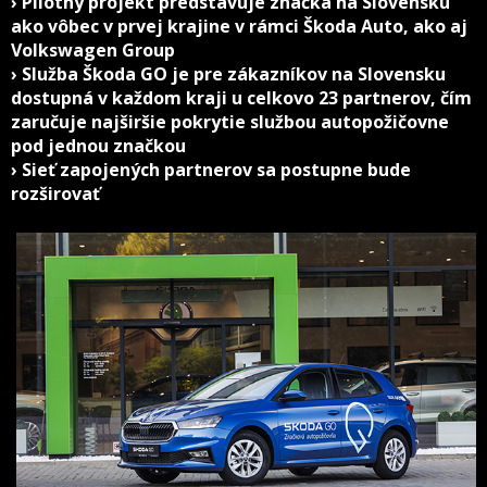
› Pilotný projekt predstavuje značka na Slovensku
ako vôbec v prvej krajine v rámci Škoda Auto, ako aj
Volkswagen Group
› Služba Škoda GO je pre zákazníkov na Slovensku
dostupná v každom kraji u celkovo 23 partnerov, čím
zaručuje najširšie pokrytie službou autopožičovne
pod jednou značkou
› Sieť zapojených partnerov sa postupne bude
rozširovať