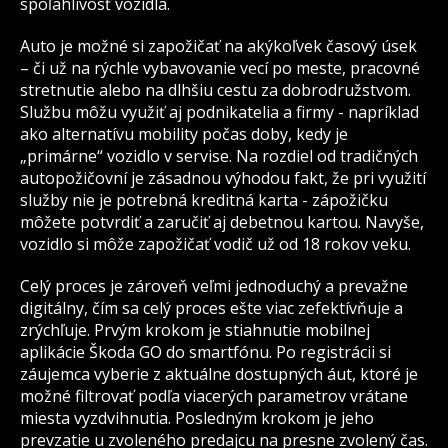
spoľahlivosť vozidla.
Auto je možné si zapožičať na akýkoľvek časový úsek
– či už na rýchle vybavovanie vecí po meste, pracovné
stretnutie alebo na dlhšiu cestu za dobrodružstvom.
Službu môžu využiť aj podnikatelia a firmy - napríklad
ako alternatívu mobility počas doby, kedy je
„primárne“ vozidlo v servise. Na rozdiel od tradičných
autopožičovní je zásadnou výhodou fakt, že pri využití
služby nie je potrebná kreditná karta - zápožičku
môžete potvrdiť a zaručiť aj debetnou kartou. Navyše,
vozidlo si môže zapožičať vodič už od 18 rokov veku.
Celý proces je zároveň veľmi jednoduchý a prevažne
digitálny, čím sa celý proces ešte viac zefektívňuje a
zrýchľuje. Prvým krokom je stiahnutie mobilnej
aplikácie Škoda GO do smartfónu. Po registrácii si
záujemca vyberie z aktuálne dostupných áut, ktoré je
možné filtrovať podľa viacerých parametrov vrátane
miesta vyzdvihnutia. Posledným krokom je jeho
prevzatie u zvoleného predajcu na presne zvolený čas.