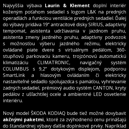
Najvyššia výbava
Laurin & Klement
doplní interiér
koženým poťahom sedadiel s logom L&K na predných
operadlách a funkciou ventilácie predných sedadiel. Ďalej
do výbavy pridáva 19“ antracitové disky SIRIUS, adaptívny
tempomat, asistenta udržiavania v jazdnom pruhu,
asistenta zmeny jazdného pruhu, adaptívny podvozok
s možnosťou výberu jazdného režimu, elektricky
ovládané piate dvere s virtuálnym pedálom, 360-
stupňovú parkovaciu kameru, trojzónovú automatickú
klimatizáciu CLIMATRONIC, navigačný systém
COLUMBUS s 9,2“ dotykovým displejom, podporou
SmartLink a hlasovým ovládaním či elektricky
nastaviteľné sedadlo spolujazdca s pamäťou, vyhrievanie
zadných sedadiel, prémiový audio systém CANTON, kryty
pedálov z ušľachtilej ocele a ambientné LED osvetlenie
interiéru.
Nový model ŠKODA KODIAQ bude tiež možné dovybaviť
akčnými paketmi
, ktoré za zvýhodnenú cenu prinášajú
do štandardnej výbavy ďalšie doplnkové prvky. Napríklad