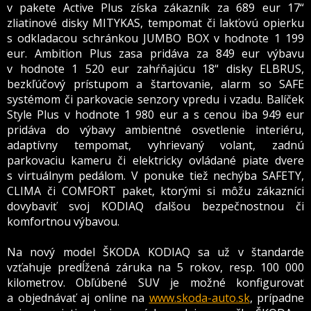
v pakete Active Plus získa zákazník za 689 eur 17“
zliatinové disky MITYKAS, tempomat či lakťovú opierku
s odkladacou schránkou JUMBO BOX v hodnote 1 199
eur. Ambition Plus zasa pridáva za 849 eur výbavu
v hodnote 1 520 eur zahŕňajúcu 18“ disky ELBRUS,
bezkľúčový prístupom a štartovanie, alarm so SAFE
systémom či parkovacie senzory vpredu i vzadu. Balíček
Style Plus v hodnote 1 980 eur a s cenou iba 949 eur
pridáva do výbavy ambientné osvetlenie interiéru,
adaptívny tempomat, vyhrievaný volant, zadnú
parkovaciu kameru či elektricky ovládané piate dvere
s virtuálnym pedálom. V ponuke tiež nechýba SAFETY,
CLIMA či COMFORT paket, ktorými si môžu zákazníci
dovybaviť svoj KODIAQ ďalšou bezpečnostnou či
komfortnou výbavou.
Na nový model ŠKODA KODIAQ sa už v štandarde
vzťahuje predĺžená záruka na 5 rokov, resp. 100 000
kilometrov. Obľúbené SUV je možné konfigurovať
a objednávať aj online na
www.skoda-auto.sk
, prípadne