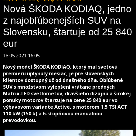
Nová ŠKODA KODIAQ, jedno
z najobľúbenejších SUV na
Slovensku, štartuje od 25 840
eur
18.05.2021 16:05
Nový model ŠKODA KODIAQ, ktorý mal svetovú
premiéru uplynulý mesiac, je pre slovenských
klientov dostupný už od dnešného dňa. Obľúbené
SUV s množstvom vylepšení vrátane predných
Matrix-LED svetlometov, dravšieho dizajnu a širokej
ponuky motorov štartuje na cene 25 840 eur vo
výbavovom variante Active, s motorom 1.5 TSI ACT
110 kW (150 k) a 6-stupňovou manuálnou
prevodovkou.