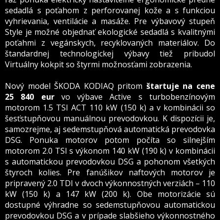
sedadlá s poťahom z perforovanej kože a s funkciou
vyhrievania, ventilácie a masáže. Pre výbavový stupeň
Style je možné objednať ekologické sedadlá s kvalitnými
poťahmi z vegánskych, recyklovaných materiálov. Do
štandardnej technologickej výbavy tiež pribudol
Virtuálny kokpit so štyrmi možnosťami zobrazenia.
Nový model ŠKODA KODIAQ pritom
štartuje na cene
25 840 eur
vo výbave Active s turbobenzínovým
motorom 1.5 TSI ACT 110 kW (150 k) a v kombinácii so
šesťstupňovou manuálnou prevodovkou. K dispozícii je,
samozrejme, aj sedemstupňová automatická prevodovka
DSG. Ponuka motorov potom počíta so silnejším
motorom 2.0 TSI s výkonom 140 kW (190 k) v kombinácii
s automatickou prevodovkou DSG a pohonom všetkých
štyroch kolies. Pre fanúšikov naftových motorov je
pripravený 2.0 TDI v dvoch výkonnostných verziách – 110
kW (150 k) a 147 kW (200 k). Obe motorizácie sú
dostupné výhradne so sedemstupňovou automatickou
prevodovkou DSG a v prípade slabšieho výkonnostného