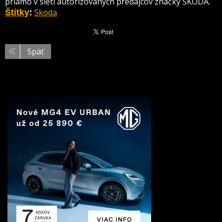
priamo v sieti autorizovaných predajcov značky ŠKODA.
Skoda
Štítky
:
Späť