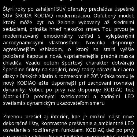
Štyri roky po zahájení SUV ofenzívy prechádza úspešné
SUV ŠKODA KODIAQ modernizáciou. Obľúbený model,
ktorý môže byť na želanie vybavený až siedmimi
sedadlami, prináša hneď niekoľko zmien. Tou prvou je
modernizovaný emocionálny vzhľad s vylepšenými
aerodynamickými vlastnosťami. Novinka disponuje
agresívnejším vzhľadom, o ktorý sa stará vyššie
položená kapota a nová, vzpriamenejšia predná maska
chladiča. Vzadu potom športový charakter dotvárajú
špeciálne finlety na spojleri, nový zadný nárazník či aero
disky z ľahkých zliatin s rozmerom až 20“. Vďaka tomu je
nový KODIAQ ešte úspornejší pri zachovaní rovnakej
dynamiky. Vôbec po prvý raz disponuje KODIAQ tiež
Matrix-LED prednými svetlometmi a zadnými LED
svetlami s dynamickým ukazovateľom smeru.
Zmenou prešiel aj interiér, kde je možné nájsť nové
dekoračné lišty, kontrastné prešívanie a ambientné LED
osvetlenie s rozšírenými funkciami. KODIAQ tiež po prvý
raz ponúka elektricky nastaviteľné ergonomické predné