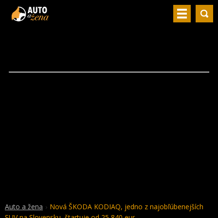
Auto a žena
Nová ŠKODA KODIAQ, jedno z najobľúbenejších
SUV na Slovensku, štartuje od 25 840 eur