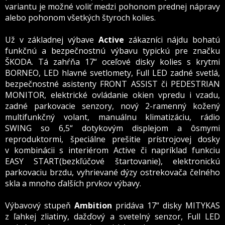
variantu je možné voliť medzi pohonom prednej nápravy
alebo pohonom všetkých štyroch kolies.
Už v základnej výbave
Active
zákazníci nájdu bohatú
funkčnú a bezpečnostnú výbavu typickú pre značku
ŠKODA. Tá zahŕňa 17“ oceľové disky kolies s krytmi
BORNEO, LED hlavné svetlomety, Full LED zadné svetlá,
bezpečnostné asistenty FRONT ASSIST či PEDESTRIAN
MONITOR, elektrické ovládanie okien vpredu i vzadu,
zadné parkovacie senzory, nový 2-ramenný kožený
multifunkčný volant, manuálnu klimatizáciu, rádio
SWING so 6,5“ dotykovým displejom a ôsmymi
reproduktormi, špeciálne prešitie prístrojovej dosky
v kombinácii s interiérom Active či napríklad funkciu
EASY START(bezkľúčové štartovanie), elektronickú
parkovaciu brzdu, vyhrievané dýzy ostrekovača čelného
skla a mnoho ďalších prvkov výbavy.
Výbavový stupeň
Ambition
pridáva 17“ disky MITYKAS
z ľahkej zliatiny, dažďový a svetelný senzor, Full LED