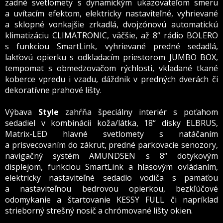
zadné svetlomety s dynamickým ukazovateľom smeru
a uvítacím efektom, elektricky nastaviteľné, vyhrievané
a sklopné vonkajšie zrkadlá, dvojzónovú automatickú
klimatizáciu CLIMATRONIC, väčšie, až 8“ rádio BOLERO
s funkciou SmartLink, vyhrievané predné sedadlá,
lakťovú opierku s odkladacím priestorom JUMBO BOX,
tempomat s obmedzovačom rýchlosti, vkladané tkané
koberce vpredu i vzadu, dáždnik v predných dverách či
dekoratívne prahové lišty.
Výbava
Style
zahŕňa špeciálny interiér s poťahom
sedadiel v kombinácii koža/látka, 18“ disky ELBRUS,
Matrix-LED hlavné svetlomety s natáčaním
a prisvecovaním do zákrut, predné parkovacie senozory,
navigačný systém AMUNDSEN s 8“ dotykovým
displejom, funkciou SmartLink a hlasovým ovládaním,
elektricky nastaviteľné sedadlo vodiča s pamäťou
a nastaviteľnou bedrovou opierkou, bezkľúčové
odomykanie a štartovanie KESSY FULL či napríklad
strieborný strešný nosič a chrómované lišty okien.