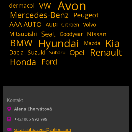
Avon
VW
dermacol
Mercedes-Benz
Peugeot
AAA AUTO
AUDI
Citroen
Volvo
Seat
Mitsubishi
Nissan
Goodyear
Hyundai
Kia
BMW
Mazda
Renault
Opel
Dacia
Suzuki
Subaru
Honda
Ford
Kontakt
Alena Chorvátová
+421905 992 998
sutaz.au
toazena@
yahoo.co
m