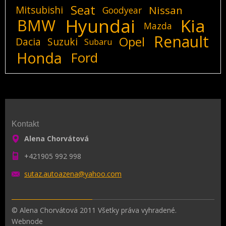
Seat
Mitsubishi
Nissan
Goodyear
Hyundai
Kia
BMW
Mazda
Renault
Opel
Dacia
Suzuki
Subaru
Honda
Ford
Kontakt
Alena Chorvátová
+421905 992 998
sutaz.au
toazena@
yahoo.co
m
© Alena Chorvátová 2011 Všetky práva vyhradené.
Webnode