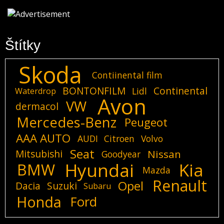
Štítky
Skoda
Contiinental film
BONTONFILM
Continental
Lidl
Waterdrop
Avon
VW
dermacol
Mercedes-Benz
Peugeot
AAA AUTO
AUDI
Citroen
Volvo
Seat
Mitsubishi
Nissan
Goodyear
Hyundai
Kia
BMW
Mazda
Renault
Opel
Dacia
Suzuki
Subaru
Honda
Ford