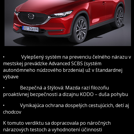
• Vylepšený systém na prevenciu čelného nárazu v
mestskej prevádzke Advanced SCBS (systém
autonómneho núdzového brzdenia) už v štandardnej
výbave
• Bezpečná a štýlová: Mazda razí filozofiu
proaktívnej bezpečnosti a dizajnu KODO – duša pohybu
• Vynikajúca ochrana dospelých cestujúcich, detí aj
chodcov
K tomuto verdiktu sa dopracovala po náročných
nárazových testoch a vyhodnotení účinnosti