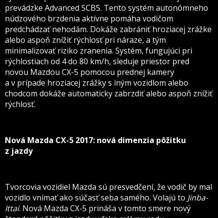
prevádzke Advanced SCBS. Tento systém autonómneho
núdzového brzdenia aktívne pomáha vodičom
predchádzať nehodám. Dokáže zabrániť hroziacej zrážke
alebo aspoň znížiť rýchlosť pri náraze, a tým
minimalizovať riziko zranenia. Systém, fungujúci pri
rýchlostiach od 4 do 80 km/h, sleduje priestor pred
novou Mazdou CX-5 pomocou prednej kamery
a v prípade hroziacej zrážky s iným vozidlom alebo
chodcom dokáže automaticky zabrzdiť alebo aspoň znížiť
rýchlosť.
Nová Mazda CX-5 2017: nová dimenzia pôžitku
z jazdy
Tvorcovia vozidiel Mazda sú presvedčení, že vodič by mal
vozidlo vnímať ako súčasť seba samého. Volajú to
Jinba-
Ittai
. Nová Mazda CX-5 prináša v tomto smere nový