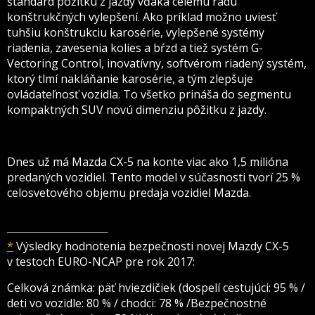
štandard pôžitku z jazdy vďaka celému radu
konštrukčných vylepšení. Ako príklad možno uviesť
tuhšiu konštrukciu karosérie, vylepšené systémy
riadenia, zavesenia kolies a bŕzd a tiež systém G-
Vectoring Control, inovatívny, softvérom riadený systém,
ktorý tlmí nakláňanie karosérie, a tým zlepšuje
ovládateľnosť vozidla. To všetko prináša do segmentu
kompaktných SUV novú dimenziu pôžitku z jazdy.
Dnes už má Mazda CX-5 na konte viac ako 1,5 milióna
predaných vozidiel. Tento model v súčasnosti tvorí 25 %
celosvetového objemu predaja vozidiel Mazda.
*
Výsledky hodnotenia bezpečnosti novej Mazdy CX-5
v testoch EURO-NCAP pre rok 2017:
Celková známka: päť hviezdičiek (dospelí cestujúci: 95 % /
deti vo vozidle: 80 % / chodci: 78 % /Bezpečnostné