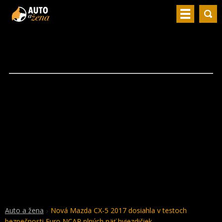
Auto a žena
Nová Mazda CX-5 2017 dosiahla v testoch
bezpečnosti Euro NCAP plných päť hviezdičiek